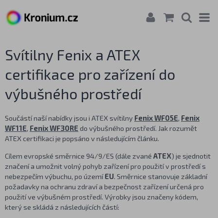
Svítilny Fenix a ATEX
certifikace pro zařízení do
výbušného prostředí
Součástí naší nabídky jsou i ATEX svítilny
Fenix WF05E
,
Fenix
WF11E
,
Fenix WF30RE
do výbušného prostředí. Jak rozumět
ATEX certifikaci je popsáno v následujícím článku.
Cílem evropské směrnice 94/9/ES (dále zvané
ATEX
) je sjednotit
značení a umožnit volný pohyb zařízení pro použití v prostředí s
nebezpečím výbuchu, po území
EU
. Směrnice stanovuje základní
požadavky na ochranu zdraví a bezpečnost zařízení určená pro
použití ve výbušném prostředí. Výrobky jsou značeny kódem,
který se skládá z následujících částí: