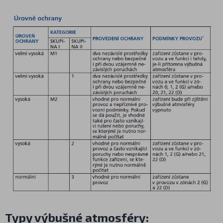
Typy výbušné atmosféry: