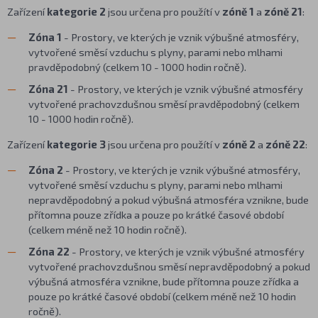
Zařízení
kategorie 2
jsou určena pro použítí v
zóně 1
a
zóně 21
:
Zóna 1
- Prostory, ve kterých je vznik výbušné atmosféry,
vytvořené směsí vzduchu s plyny, parami nebo mlhami
pravděpodobný (celkem 10 - 1000 hodin ročně).
Zóna 21
- Prostory, ve kterých je vznik výbušné atmosféry
vytvořené prachovzdušnou směsí pravděpodobný (celkem
10 - 1000 hodin ročně).
Zařízení
kategorie 3
jsou určena pro použítí v
zóně 2
a
zóně 22
:
Zóna 2
- Prostory, ve kterých je vznik výbušné atmosféry,
vytvořené směsí vzduchu s plyny, parami nebo mlhami
nepravděpodobný a pokud výbušná atmosféra vznikne, bude
přítomna pouze zřídka a pouze po krátké časové období
(celkem méně než 10 hodin ročně).
Zóna 22
- Prostory, ve kterých je vznik výbušné atmosféry
vytvořené prachovzdušnou směsí nepravděpodobný a pokud
výbušná atmosféra vznikne, bude přítomna pouze zřídka a
pouze po krátké časové období (celkem méně než 10 hodin
ročně).