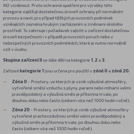
M2 vzniknout. Proto ochranná opatření pro výrobky této
kategorie zajišťují dostatečnou úroveň ochrany při normálním
provozu a navíc pro případ těžkých provozních podmínek
vznikajících zejména hrubým zacházením a změnami okolního
prostředí. To zahrnuje i požadavek zajistit u zařízení dostatečnou
úroveň bezpečnosti i v případě provozních poruch nebo v
nebezpečných provozních podmínkách, které je nutno normálně
vzít v úvahu.
Skupina zařízení II
se dále dělí na kategorie
1
,
2
a
3
.
Zařízení
kategorie 1
jsou určena pro použítí v
zóně 0
a
zóně 20
:
Zóna 0
- Prostory, ve kterých je vznik výbušné atmosféry,
vytvořené směsí vzduchu s plyny, parami nebo mlhami velmi
pravděpodobný a výbušná směs je přítomna trvale, po
dlouhou dobu nebo často (celkem více než 1000 hodin ročně).
Zóna 20
- Prostory, ve kterých je vznik výbušné atmosféry
vytvořené prachovzdušnou směsí velmi pravděpodobný a
výbušná směs je přítomna trvale, po dlouhou dobu nebo
často (celkem více než 1000 hodin ročně).