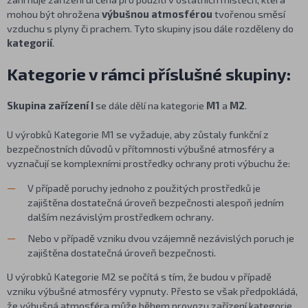
mohou být ohrožena
výbušnou atmosférou
tvořenou směsí
vzduchu s plyny či prachem. Tyto skupiny jsou dále rozděleny do
kategorií
.
Kategorie v rámci příslušné skupiny:
Skupina zařízení I
se dále dělí na kategorie
M1
a
M2
.
U výrobků Kategorie M1 se vyžaduje, aby zůstaly funkční z
bezpečnostních důvodů v přítomnosti výbušné atmosféry a
vyznačují se komplexními prostředky ochrany proti výbuchu že:
V případě poruchy jednoho z použitých prostředků je
zajištěna dostatečná úroveň bezpečnosti alespoň jedním
dalším nezávislým prostředkem ochrany.
Nebo v případě vzniku dvou vzájemně nezávislých poruch je
zajištěna dostatečná úroveň bezpečnosti.
U výrobků Kategorie M2 se počítá s tím, že budou v případě
vzniku výbušné atmosféry vypnuty. Přesto se však předpokládá,
že výbušná atmosféra může během provozu zařízení kategorie