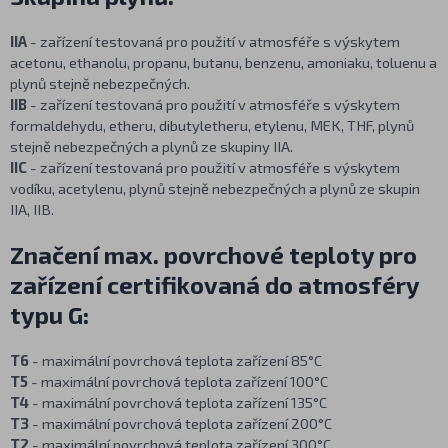
IIA
- zařízení testovaná pro použití v atmosféře s výskytem
acetonu, ethanolu, propanu, butanu, benzenu, amoniaku, toluenu a
plynů stejně nebezpečných.
IIB
- zařízení testovaná pro použití v atmosféře s výskytem
formaldehydu, etheru, dibutyletheru, etylenu, MEK, THF, plynů
stejně nebezpečných a plynů ze skupiny IIA.
IIC
- zařízení testovaná pro použití v atmosféře s výskytem
vodíku, acetylenu, plynů stejně nebezpečných a plynů ze skupin
IIA, IIB.
Značení max. povrchové teploty pro
zařízení certifikovaná do atmosféry
typu G:
T6
- maximální povrchová teplota zařízení 85°C
T5
- maximální povrchová teplota zařízení 100°C
T4
- maximální povrchová teplota zařízení 135°C
T3
- maximální povrchová teplota zařízení 200°C
T2
- maximální povrchová teplota zařízení 300°C