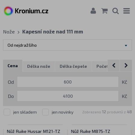
Nože
Kapesní nože nad 111 mm
Od nejdražšího
Cena
Délka nože
Délka čepele
Počet funkcí
H
Od
Kč
Do
Kč
jen skladem
jen novinky
Zobrazeno
12
produktů z
48
Nůž Ruike Hussar M121-TZ
Nůž Ruike M875-TZ