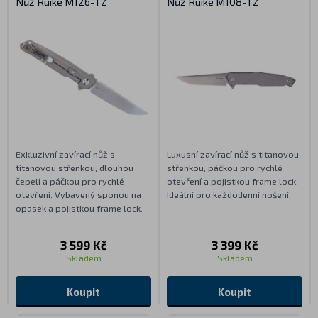
Nůž Ruike M126-TZ
Nůž Ruike M108-TZ
Exkluzivní zavírací nůž s
Luxusní zavírací nůž s titanovou
titanovou střenkou, dlouhou
střenkou, páčkou pro rychlé
čepelí a páčkou pro rychlé
otevření a pojistkou frame lock.
otevření. Vybavený sponou na
Ideální pro každodenní nošení.
opasek a pojistkou frame lock.
3 599 Kč
3 399 Kč
Skladem
Skladem
Koupit
Koupit