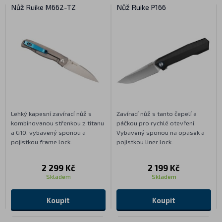
Nůž Ruike M662-TZ
Nůž Ruike P166
Lehký kapesní zavírací nůž s
Zavírací nůž s tanto čepelí a
kombinovanou střenkou z titanu
páčkou pro rychlé otevření.
a G10, vybavený sponou a
Vybavený sponou na opasek a
pojistkou frame lock.
pojistkou liner lock.
2 299 Kč
2 199 Kč
Skladem
Skladem
Koupit
Koupit