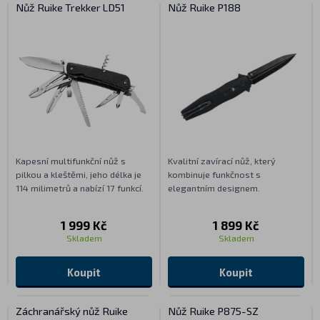
Nůž Ruike Trekker LD51
Nůž Ruike P188
Kapesní multifunkční nůž s
Kvalitní zavírací nůž, který
pilkou a kleštěmi, jeho délka je
kombinuje funkčnost s
114 milimetrů a nabízí 17 funkcí.
elegantním designem.
1 999 Kč
1 899 Kč
Skladem
Skladem
Koupit
Koupit
Záchranářský nůž Ruike
Nůž Ruike P875-SZ