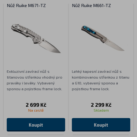
Nůž Ruike M671-TZ
Nůž Ruike M661-TZ
Exkluzivní zavírací nůž s
Lehký kapesní zavírací nůž s
titanovou střenkou vhodný pro
kombinovanou střenkou z titanu
praváky i leváky. Vybavený
a G10, vybavený sponou a
sponou a pojistkou frame lock.
pojistkou frame lock.
2 699 Kč
2 299 Kč
Na cestě
Skladem
Koupit
Koupit