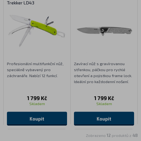
Trekker LD43
Profesionální multifunkční nůž,
Zavírací nůž s gravírovanou
speciálně vybavený pro
střenkou, páčkou pro rychlé
záchranáře. Nabízí 12 funkcí.
otevření a pojistkou frame lock.
Ideální pro každodenní nošení.
1 799 Kč
1 799 Kč
Skladem
Skladem
Koupit
Koupit
Zobrazeno
12
produktů z
48