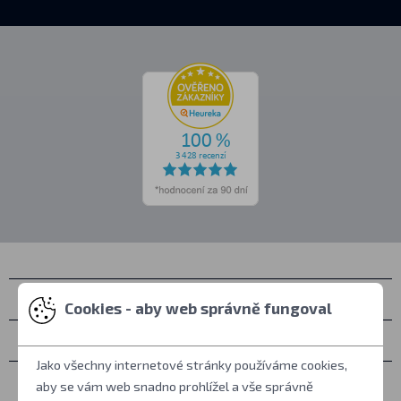
Kontakty
Cookies - aby web správně fungoval
Osobní vyzvednutí
Jako všechny internetové stránky používáme cookies,
Vše o nákupu
aby se vám web snadno prohlížel a vše správně