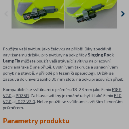
Použijte vaši svítilnu jako čelovku na přilbě! Díky speciálně
navrženému držáku pro svítilny na bok přilby
Singing Rock
LampFix
můžete použít vaši stávající svítilnu na pracovní,
záchranářské či jiné přilbě. Uvolní vám tak ruce a usnadní vám
pohyb na stavbě, v přírodě při lezení či speleologii. Držák se
zasouvá do univerzálního 30 mm slotu na boku pracovních přileb.
Kompatibilní se svítilnami o průměru 18-23 mm jako Fenix
E18R
V2.0
a
PD25R
. Za hlavu svítilny je možné uchytit také Fenix
E20
V2.0
a
LD22 V2.0
. Nelze použít se svítilnami s větším či menším
průměrem.
Parametry produktu