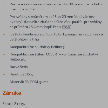
Pasuje a zasouvá se do univerzálního 30 mm slotu na boku
pracovních přileb.
Pro svítilny s průměrem od 18 do 23 mm (dodáván bez
svítilny), dle našich zkušeností lze však použít i pro svítilny
do průměru 25,4 mm (např. Fenix
E35R
).
Ideální v kombinaci s přilbou FLASH, pasuje i na Petzl, Kask a
další přilby na trhu.
Kompatibilní se sluchátky Hellberg.
Kompatibilní se štítem COVER i v kombinaci se sluchátky
Hellbergb.
Barva šedá.
Hmotnost 15 g.
Materiál: PA, POM, guma.
Záruka
Záruka 2 roky.