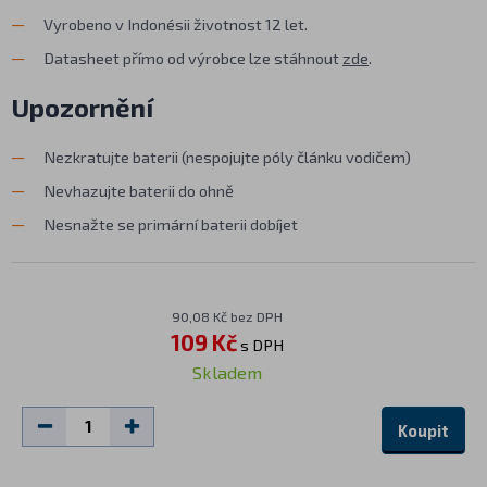
Vyrobeno v Indonésii životnost 12 let.
Datasheet přímo od výrobce lze stáhnout
zde
.
Upozornění
Nezkratujte baterii (nespojujte póly článku vodičem)
Nevhazujte baterii do ohně
Nesnažte se primární baterii dobíjet
90,08 Kč bez DPH
109 Kč
s DPH
Skladem
Koupit