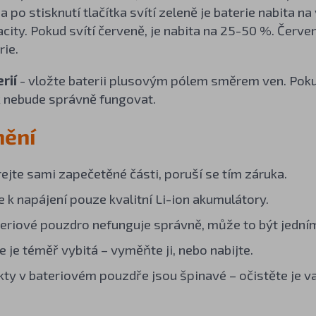
da po stisknutí tlačítka svítí zeleně je baterie nabita 
ity. Pokud svítí červeně, je nabita na 25-50 %. Červe
rie.
rií
- vložte baterii plusovým pólem směrem ven. Poku
k nebude správně fungovat.
nění
ejte sami zapečetěné části, poruší se tím záruka.
e k napájení pouze kvalitní Li-ion akumulátory.
eriové pouzdro nefunguje správně, může to být jedním
e je téměř vybitá – vyměňte ji, nebo nabijte.
ty v bateriovém pouzdře jsou špinavé – očistěte je v