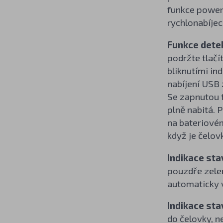
funkce power
rychlonabíjec
Funkce dete
podržte tlačí
bliknutími in
nabíjení USB 
Se zapnutou f
plně nabitá. 
na bateriovém
když je čelov
Indikace sta
pouzdře zelen
automaticky v
Indikace sta
do čelovky, n