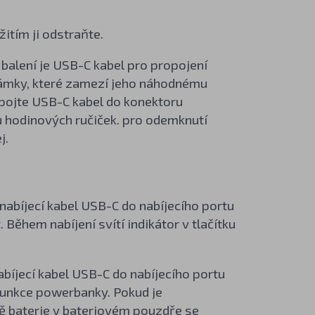
itím ji odstraňte.
 balení je USB-C kabel pro propojení
zámky, které zamezí jeho náhodnému
apojte USB-C kabel do konektoru
 hodinových ručiček. pro odemknutí
j.
nabíjecí kabel USB-C do nabíjecího portu
Během nabíjení svítí indikátor v tlačítku
bíjecí kabel USB-C do nabíjecího portu
funkce powerbanky. Pokud je
ě baterie v bateriovém pouzdře se