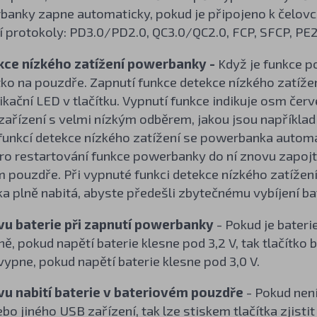
banky zapne automaticky, pokud je připojeno k čelov
í protokoly: PD3.0/PD2.0, QC3.0/QC2.0, FCP, SFCP, PE
kce nízkého zatížení powerbanky -
Když je funkce p
tko na pouzdře. Zapnutí funkce detekce nízkého zatíže
dikační LED v tlačítku. Vypnutí funkce indikuje osm červ
zařízení s velmi nízkým odběrem, jakou jsou například 
unkcí detekce nízkého zatížení se powerbanka automat
Pro restartování funkce powerbanky do ní znovu zapojt
 pouzdře. Při vypnuté funkci detekce nízkého zatížen
ka plně nabitá, abyste předešli zbytečnému vybíjení b
vu baterie při zapnutí powerbanky
- Pokud je baterie
ě, pokud napětí baterie klesne pod 3,2 V, tak tlačítko
ypne, pokud napětí baterie klesne pod 3,0 V.
vu nabití baterie v bateriovém pouzdře
- Pokud nen
ebo jiného USB zařízení, tak lze stiskem tlačítka zjisti