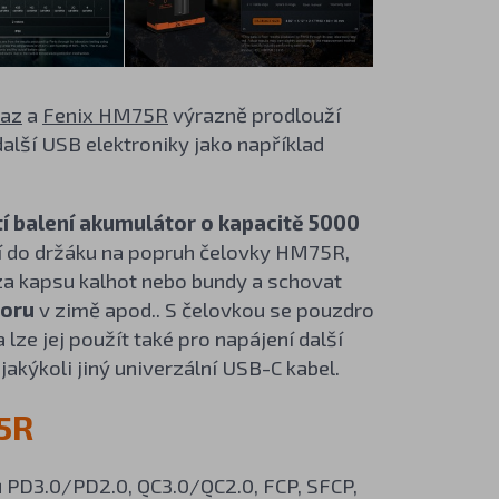
paz
a
Fenix HM75R
výrazně prodlouží
alší USB elektroniky jako například
í balení akumulátor o kapacitě 5000
ení do držáku na popruh čelovky HM75R,
 za kapsu kalhot nebo bundy a schovat
toru
v zimě apod.. S čelovkou se pouzdro
 a lze jej použít také pro napájení další
akýkoli jiný univerzální USB-C kabel.
5R
ů
PD3.0/PD2.0, QC3.0/QC2.0, FCP, SFCP,