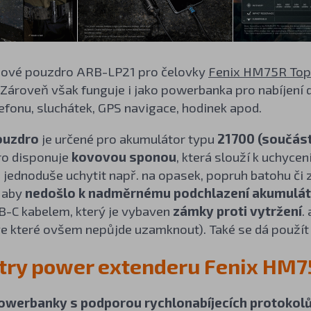
riové pouzdro ARB-LP21 pro čelovky
Fenix HM75R To
 Zároveň však funguje i jako powerbanka pro nabíjení d
efonu, sluchátek, GPS navigace, hodinek apod.
ouzdro
je určené pro akumulátor typu
21700 (součást
ro disponuje
kovovou sponou
, která slouží k uchyc
á jednoduše uchytit např. na opasek, popruh batohu či
, aby
nedošlo k nadměrnému podchlazení akumulá
B-C kabelem, který je vybaven
zámky proti vytržení
.
ve které ovšem nepůjde uzamknout). Také se dá použít j
ry power extenderu Fenix HM7
powerbanky
s podporou rychlonabíjecích protokol