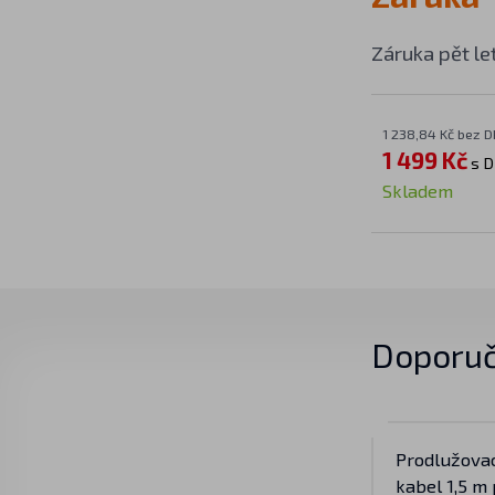
Záruka pět le
1 238,84 Kč bez 
1 499 Kč
s 
Skladem
Doporuč
Prodlužova
kabel 1,5 