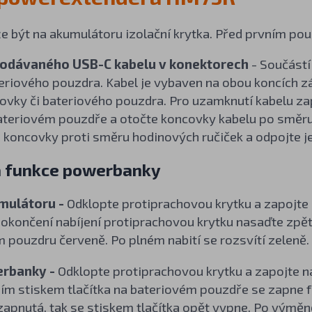
 být na akumulátoru izolační krytka. Před prvním použ
odávaného USB-C kabelu v konektorech
- Součástí
teriového pouzdra. Kabel je vybaven na obou koncích 
lovky či bateriového pouzdra. Pro uzamknutí kabelu z
bateriovém pouzdře a otočte koncovky kabelu po směru
 koncovky proti směru hodinových ručiček a odpojte je
a funkce powerbanky
mulátoru -
Odklopte protiprachovou krytku a zapojte 
okončení nabíjení protiprachovou krytku nasaďte zpět. 
 pouzdru červeně. Po plném nabití se rozsvítí zeleně.
erbanky -
Odklopte protiprachovou krytku a zapojte na
ním stiskem tlačítka na bateriovém pouzdře se zapne 
apnutá, tak se stiskem tlačítka opět vypne. Po výměn