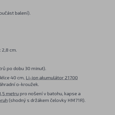
učást balení).
 2,8 cm.
rů po dobu 30 minut).
délce 40 cm,
Li-ion akumulátor 21700
náhradní o-kroužek.
1,5 metru
pro nošení v batohu, kapse a
pruh
(shodný s držákem čelovky HM71R).