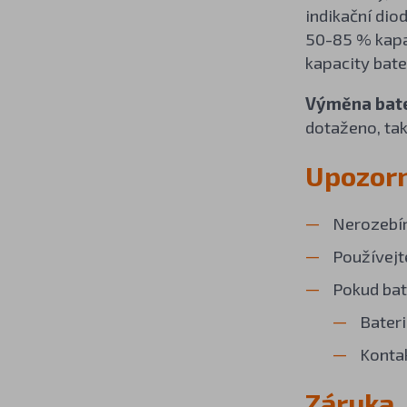
indikační dio
50-85 % kapac
kapacity bate
Výměna bate
dotaženo, ta
Upozor
Nerozebír
Používejt
Pokud bat
Bateri
Kontak
Záruka