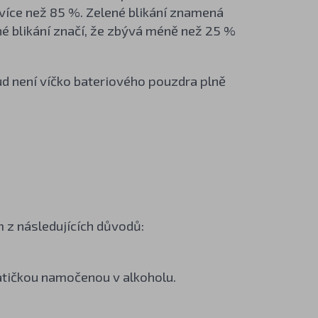
na více než 85 %. Zelené blikání znamená
né blikání značí, že zbývá méně než 25 %
d není víčko bateriového pouzdra plně
 z následujících důvodů:
atičkou namočenou v alkoholu.