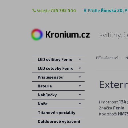
Volejte
734 793 444
Přijďte
Římská 20, P
svítilny,
Příslušenství
›
N
LED svítilny Fenix
LED čelovky Fenix
Příslušenství
Exter
Baterie
Nabíječky
Hmotnost
134 
Nože
Značka
Fenix
Titanové speciality
Kód zboží
HM7
Outdoorové vybavení