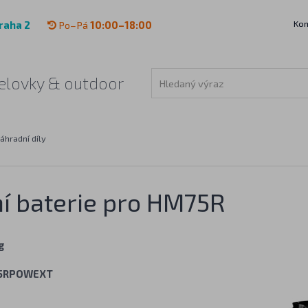
Kon
raha 2
Po–Pá
10:00–18:00
 čelovky & outdoor
áhradní díly
ní baterie pro HM75R
g
5RPOWEXT