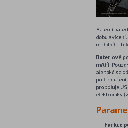
Externí bate
dobu svícení.
mobilního tel
B
ateriové p
mAh)
. Pouzd
ale také se d
pod oblečení
propojuje US
elektroniky (
Paramet
F
unkce 