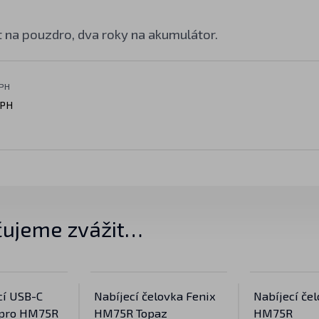
t na pouzdro, dva roky na akumulátor.
DPH
DPH
ujeme zvážit…
cí USB-C
Nabíjecí čelovka Fenix
Nabíjecí če
m pro HM75R
HM75R Topaz
HM75R