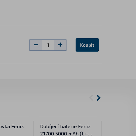
Koupit
lovka Fenix
Dobíjecí baterie Fenix
Prodlužovac
21700 5000 mAh (Li-
kabel 1 m 