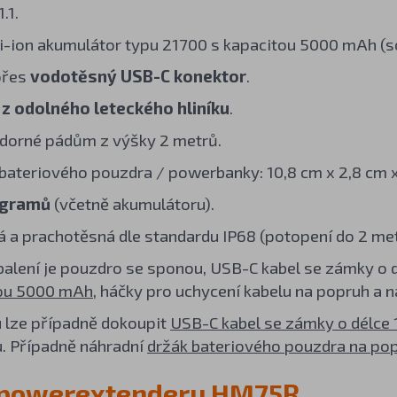
.1.
i-ion akumulátor typu 21700 s kapacitou 5000 mAh (so
přes
vodotěsný USB-C konektor
.
o
z odolného leteckého hliníku
.
dorné pádům z výšky 2 metrů.
ateriového pouzdra / powerbanky: 10,8 cm x 2,8 cm x
 gramů
(včetně akumulátoru).
 a prachotěsná dle standardu IP68 (potopení do 2 met
balení je pouzdro se sponou, USB-C kabel se zámky o 
tou 5000 mAh
, háčky pro uchycení kabelu na popruh a 
 lze případně dokoupit
USB-C kabel se zámky o délce 
. Případně náhradní
držák bateriového pouzdra na po
í powerextenderu HM75R