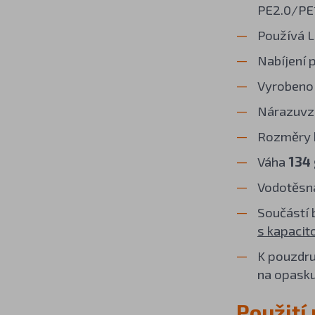
PE2.0/PE1
Používá L
Nabíjení 
Vyroben
Nárazuvz
Rozměry b
Váha
134
Vodotěsná
Součástí 
s kapaci
K pouzdru
na opasku
Použit