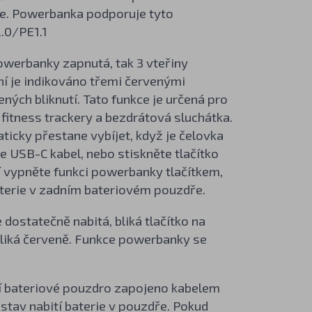
ce. Powerbanka podporuje tyto
2.0/PE1.1
owerbanky zapnutá, tak 3 vteřiny
ní je indikováno třemi červenými
ených bliknutí. Tato funkce je určená pro
fitness trackery a bezdrátová sluchátka.
icky přestane vybíjet, když je čelovka
e USB-C kabel, nebo stiskněte tlačítko
í vypněte funkci powerbanky tlačítkem,
aterie v zadním bateriovém pouzdře.
 dostatečně nabitá, bliká tlačítko na
 bliká červeně. Funkce powerbanky se
í bateriové pouzdro zapojeno kabelem
t stav nabití baterie v pouzdře. Pokud