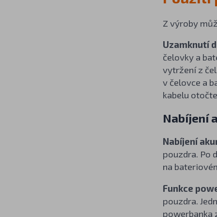
Z výroby může
Uzamknutí d
čelovky a ba
vytržení z če
v čelovce a 
kabelu otočte
Nabíjení 
Nabíjení aku
pouzdra. Po d
na bateriovém
Funkce pow
pouzdra. Jed
powerbanka z