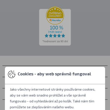
Kontakty
Cookies - aby web správně fungoval
Osobní vyzvednutí
Jako všechny internetové stránky používáme cookies,
Vše o nákupu
aby se vám web snadno prohlížel a vše správně
fungovalo - od vyhledávání až po košík. Také nám tím
Další informace
pomůžete se zlepšováním našeho webu.