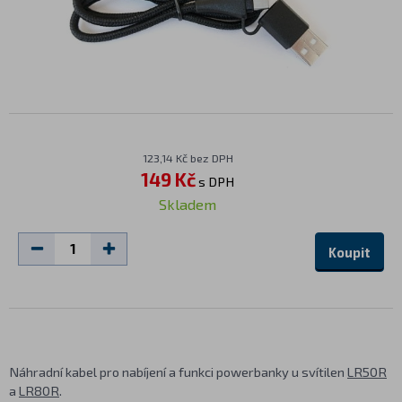
123,14 Kč bez DPH
149 Kč
s DPH
Skladem
Koupit
Náhradní kabel pro nabíjení a funkci powerbanky u svítilen
LR50R
a
LR80R
.