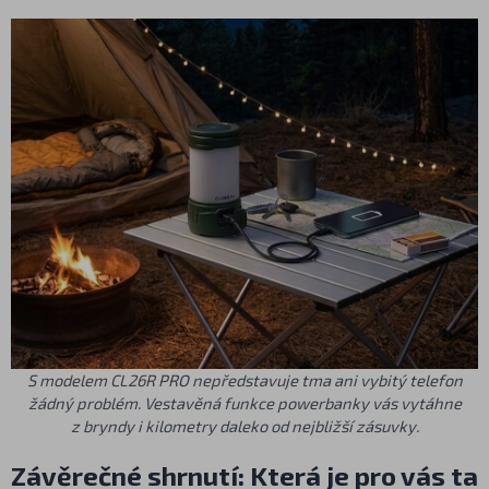
S modelem CL26R PRO nepředstavuje tma ani vybitý telefon
žádný problém. Vestavěná funkce powerbanky vás vytáhne
z bryndy i kilometry daleko od nejbližší zásuvky.
Závěrečné shrnutí: Která je pro vás ta