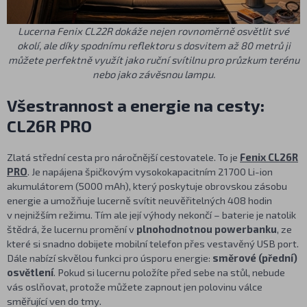
Lucerna Fenix CL22R dokáže nejen rovnoměrně osvětlit své
okolí, ale díky spodnímu reflektoru s dosvitem až 80 metrů ji
můžete perfektně využít jako ruční svítilnu pro průzkum terénu
nebo jako závěsnou lampu.
Všestrannost a energie na cesty:
CL26R PRO
Zlatá střední cesta pro náročnější cestovatele. To je
Fenix CL26R
PRO
. Je napájena špičkovým vysokokapacitním 21700 Li-ion
akumulátorem (5000 mAh), který poskytuje obrovskou zásobu
energie a umožňuje lucerně svítit neuvěřitelných 408 hodin
v nejnižším režimu. Tím ale její výhody nekončí – baterie je natolik
štědrá, že lucernu promění v
plnohodnotnou powerbanku
, ze
které si snadno dobijete mobilní telefon přes vestavěný USB port.
Dále nabízí skvělou funkci pro úsporu energie:
směrové (přední)
osvětlení
. Pokud si lucernu položíte před sebe na stůl, nebude
vás oslňovat, protože můžete zapnout jen polovinu válce
směřující ven do tmy.