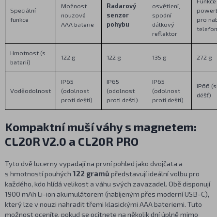
Funkce
Možnost
Radarový
osvětlení,
Speciální
power
nouzové
senzor
spodní
funkce
pro nab
AAA baterie
pohybu
dálkový
telefo
reflektor
Hmotnost (s
122 g
122 g
135 g
272 g
baterií)
IP65
IP65
IP65
IP66 (s
Voděodolnost
(odolnost
(odolnost
(odolnost
déšť)
proti dešti)
proti dešti)
proti dešti)
Kompaktní muší váhy s magnetem:
CL20R V2.0 a CL20R PRO
Tyto dvě lucerny vypadají na první pohled jako dvojčata a
s hmotností pouhých
122 gramů
představují ideální volbu pro
každého, kdo hlídá velikost a váhu svých zavazadel. Obě disponují
1900 mAh Li-ion akumulátorem (nabíjeným přes moderní USB-C),
který lze v nouzi nahradit třemi klasickými AAA bateriemi. Tuto
možnost oceníte, pokud se ocitnete na několik dní úplně mimo