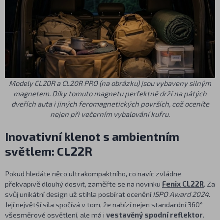
Modely CL20R a CL20R PRO (na obrázku) jsou vybaveny silným
magnetem. Díky tomuto magnetu perfektně drží na pátých
dveřích auta i jiných feromagnetických površích, což oceníte
nejen při večerním vybalování kufru.
Inovativní klenot s ambientním
světlem: CL22R
Pokud hledáte něco ultrakompaktního, co navíc zvládne
překvapivě dlouhý dosvit, zaměřte se na novinku
Fenix CL22R
. Za
svůj unikátní design už stihla posbírat ocenění
ISPO Award 2024
.
Její největší síla spočívá v tom, že nabízí nejen standardní 360°
všesměrové osvětlení, ale má i
vestavěný spodní reflektor
.