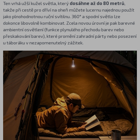
Ten vrhá užší kužel světla, který
dosáhne až do 80 metrů
,
takže při cestě pro dříví na oheň můžete lucernu najednou použít
jako plnohodnotnou ruční svítilnu. 360° a spodní světlo lze
dokonce libovolně kombinovat. Zcela novou úrovní je pak barevné
ambientní osvětlení (funkce plynulého přechodu barev nebo
přeskakování barev), které promění zahradní párty nebo posezení
u táboráku v nezapomenutelný zážitek.