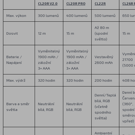
CL20R V2.0
CL20R PRO
CL22R
CL26R 
Max. výkon
300 lumenů
400 lumenů
500 lumenů
650 lu
Až 80 m
Dosvit
12 m
15 m
(spodní
15 m
světlo)
Vyměnitelný
Vyměnitelný
Vyměni
Baterie /
1900 mAh /
1900 mAh /
Vestavěný
21700
Napájení
záložní
záložní
2600 mAh
(5000 
3× AAA
3× AAA
Max. výdrž
320 hodin
320 hodin
200 hodin
408 ho
Denní b
Denní/Teplá
Červen
bílá, RGB
Barva a směr
Neutrální
Neutrální
(360°,
(včetně
světla
bílá, RGB
bílá, RGB
spodní
spodního
směro
světla)
vpřed)
Ambientní