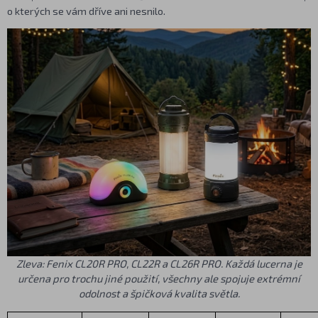
o kterých se vám dříve ani nesnilo.
Zleva: Fenix
CL20R PRO
, CL22R a
CL26R PRO
. Každá lucerna je
určena pro trochu jiné použití, všechny ale spojuje extrémní
odolnost a špičková kvalita světla.