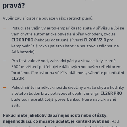
pravá?
Výběr závisí čistě na povaze vašich letních plánů:
Pokud jste vášnivý autokempař, často spíte v přívěsu a líbí se
vám chytré automatické osvětlení před vchodem, zvolte
CL20R PRO
(nebo její dostupnější verzi
CL20R V2.0
pro
kempování s širokou paletou barev a nouzovou zálohou na
AAA baterie).
Pro festivalové noci, zahradní párty a situace, kdy kromě
360° osvětlení potřebujete dálkovým bodovým reflektorem
"proříznout" prostor na větší vzdálenost, sáhněte po unikátní
CL22R
.
Pokud míříte na několik nocí do divočiny a vaše chytré hodinky
a telefon budou brzy potřebovat doplnit energii,
CL26R PRO
bude tou nejpraktičtější powerbankou, která navíc krásně
svítí.
Pokud máte jakékoliv další nejasnosti nebo otázky,
nejjednodušší, co můžete udělat, je
kontaktovat nás
.
Rádi