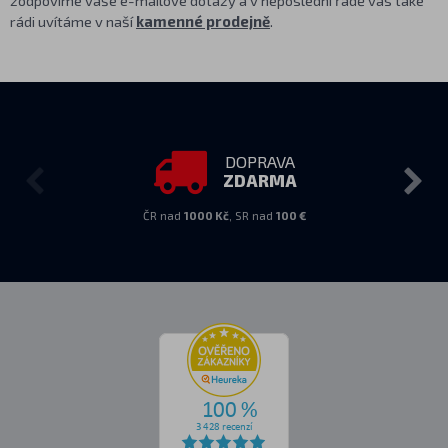
zodpovíme vaše e-mailové dotazy a v neposlední řadě vás také
rádi uvítáme v naší
kamenné prodejně
.
DOPRAVA
ZDARMA
ČR nad
1000 Kč
, SR nad
100 €