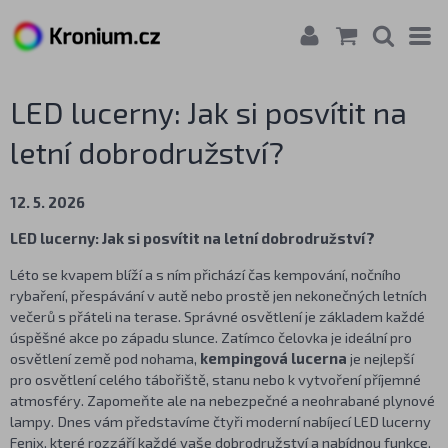
LED lucerny: Jak si posvítit na
letní dobrodružství?
12. 5. 2026
LED lucerny: Jak si posvítit na letní dobrodružství?
Léto se kvapem blíží a s ním přichází čas kempování, nočního
rybaření, přespávání v autě nebo prostě jen nekonečných letních
večerů s přáteli na terase. Správné osvětlení je základem každé
úspěšné akce po západu slunce. Zatímco čelovka je ideální pro
osvětlení země pod nohama,
kempingová lucerna
je nejlepší
pro osvětlení celého tábořiště, stanu nebo k vytvoření příjemné
atmosféry. Zapomeňte ale na nebezpečné a neohrabané plynové
lampy. Dnes vám představíme čtyři moderní nabíjecí LED lucerny
Fenix, které rozzáří každé vaše dobrodružství a nabídnou funkce,