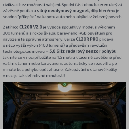
civilizaci bez možnosti nabíjení. Spodní část obou luceren ukrývá
závěsné poutko a
silný neodymový magnet
, díky kterému je
snadno "přilepíte" na kapotu auta nebo jakýkoliv železný povrch.
Zatímco
CL20R V2.0
je vysoce spolehlivý model s výkonem
300 lumenů a širokou škálou barevného RGB osvětlení pro
navození té správné atmosféry, verze
CL20R PRO
přidává
o něco vyšší výkon (400 lumenů) a především revoluční
technologickou inovaci –
5,8 GHz radarový senzor pohybu
.
Jakmile se v noci přiblížíte na 1,5 metru k lucerně zavěšené před
vaším stanem nebo karavanem, automaticky se rozsvítí a po
minutě bez pohybu opět zhasne. Zakopávání o stanové kolíky
v noci je tak definitivně minulostí!