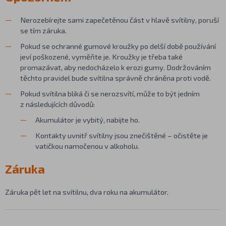
Nerozebírejte sami zapečetěnou část v hlavě svítilny, poruší
se tím záruka.
Pokud se ochranné gumové kroužky po delší době používání
jeví poškozené, vyměňte je. Kroužky je třeba také
promazávat, aby nedocházelo k erozi gumy. Dodržováním
těchto pravidel bude svítilna správně chráněna proti vodě.
Pokud svítilna bliká či se nerozsvítí, může to být jedním
z následujících důvodů:
Akumulátor je vybitý, nabijte ho.
Kontakty uvnitř svítilny jsou znečištěné – očistěte je
vatičkou namočenou v alkoholu.
Záruka
Záruka pět let na svítilnu, dva roku na akumulátor.