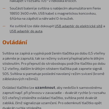
naklápět v rozsahu 105° v několika krocích.
Součástí balení je svítilna s nabíjecím akumulátorem Fenix
18650 3400 mAh, USB kabel s magnetickou koncovkou,
šňůrka na zápěstí a náhradní O-kroužek.
Ke svítilně lze dále dokoupit
USB adaptér do elektrické sítě
a
USB adaptér do auta
.
Ovládání
Svítilna se zapíná a vypíná podržením tlačítka po dobu 0,5 vteřiny
a jakmile je zapnutá, tak se režimy svícení přepínají jeho krátkým
stisknutím. Pro přepnutí do stroboskopu podržte tlačítko po dobu
1,2 vteřiny, dalším krátkým stiskem tlačítka pak zapnete signál
SOS. Svítilna si pamatuje poslední navolený režim svícení (kromě
zábleskových režimů).
Ovládací tlačítko lze
uzamknout
, aby nedošlo k samovolnému
zapnutí např. při převozu v zavazadle - dvakrát rychle (v rozsahu
0,5 vteřiny) stiskněte ovládací tlačítko, svítilna poté dvakrát
zabliká, čímž signalizuje uzamčení. Pro odemknutí tlačítko opět
dvakrát rychle stiskněte.