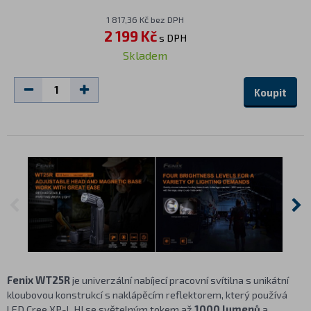
1 817,36 Kč bez DPH
2 199 Kč
s DPH
Skladem
Koupit
Fenix WT25R
je univerzální nabíjecí pracovní svítilna s unikátní
kloubovou konstrukcí s naklápěcím reflektorem, který používá
LED Cree XP-L HI se světelným tokem až
1000 lumenů
a