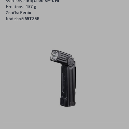
Světelný zdroj
Cree XP-L HI
Hmotnost
137 g
Značka
Fenix
Kód zboží
WT25R