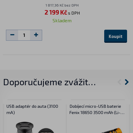
1 817,36 Kč bez DPH
2 199 Kč
s DPH
Skladem
Koupit
Doporučujeme zvážit…
USB adaptér do auta (3100
Dobíjecí micro-USB baterie
mA)
Fenix 18650 3500 mAh (Li-
ion)