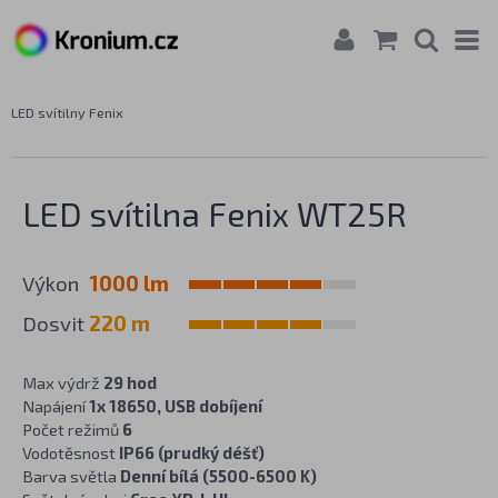
LED svítilny Fenix
LED svítilna Fenix WT25R
Výkon
1000 lm
Dosvit
220 m
Max výdrž
29 hod
Napájení
1x 18650, USB dobíjení
Počet režimů
6
Vodotěsnost
IP66 (prudký déšť)
Barva světla
Denní bílá (5500-6500 K)