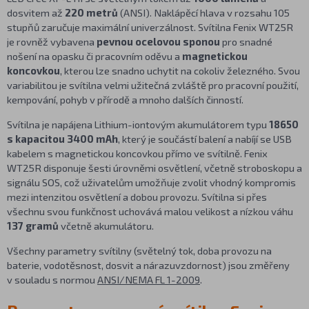
dosvitem až
220
metrů
(ANSI). Naklápěcí hlava v rozsahu 105
stupňů zaručuje maximální univerzálnost. Svítilna Fenix WT25R
je rovněž vybavena
pevnou ocelovou sponou
pro snadné
nošení na opasku či pracovním oděvu a
magnetickou
koncovkou
, kterou lze snadno uchytit na cokoliv železného. Svou
variabilitou je svítilna velmi užitečná zvláště pro pracovní použití,
kempování, pohyb v přírodě a mnoho dalších činností.
Svítilna je napájena Lithium-iontovým akumulátorem typu
18650
s kapacitou 3400
mAh
, který je součástí balení a nabíjí se USB
kabelem s magnetickou koncovkou přímo ve svítilně. Fenix
WT25R disponuje šesti úrovněmi osvětlení, včetně stroboskopu a
signálu SOS, což uživatelům umožňuje zvolit vhodný kompromis
mezi intenzitou osvětlení a dobou provozu. Svítilna si přes
všechnu svou funkčnost uchovává malou velikost a nízkou váhu
137 gramů
včetně akumulátoru.
Všechny parametry svítilny (světelný tok, doba provozu na
baterie, vodotěsnost, dosvit a nárazuvzdornost) jsou změřeny
v souladu s normou
ANSI/NEMA FL 1-2009
.