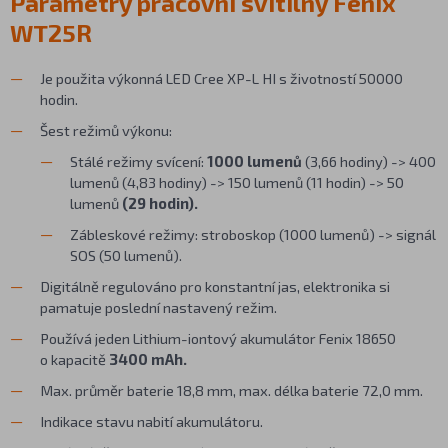
Parametry pracovní svítilny Fenix
WT25R
Je použita výkonná LED Cree XP-L HI s životností 50000
hodin.
Šest režimů výkonu:
Stálé režimy svícení:
1000 lumenů
(3,66 hodiny) -> 400
lumenů (4,83 hodiny) -> 150 lumenů (11 hodin) -> 50
lumenů
(29 hodin).
Zábleskové režimy: stroboskop (1000 lumenů) -> signál
SOS (50 lumenů).
Digitálně regulováno pro konstantní jas, elektronika si
pamatuje poslední nastavený režim.
Používá jeden Lithium-iontový akumulátor Fenix 18650
o kapacitě
3400 mAh.
Max. průměr baterie 18,8 mm, max. délka baterie 72,0 mm.
Indikace stavu nabití akumulátoru.