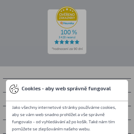
Kontakty
Cookies - aby web správně fungoval
Osobní vyzvednutí
Jako všechny internetové stránky používáme cookies,
Vše o nákupu
aby se vám web snadno prohlížel a vše správně
fungovalo - od vyhledávání až po košík. Také nám tím
Další informace
pomůžete se zlepšováním našeho webu.