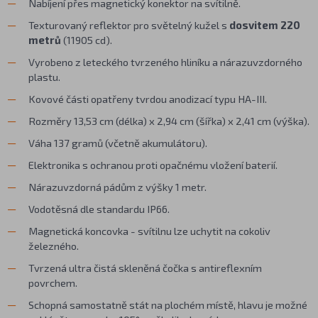
Nabíjení přes magnetický konektor na svítilně.
Texturovaný reflektor pro světelný kužel s
dosvitem 220
metrů
(11905 cd).
Vyrobeno z leteckého tvrzeného hliníku a nárazuvzdorného
plastu.
Kovové části opatřeny tvrdou anodizací typu HA-III.
Rozměry 13,53 cm (délka) x 2,94 cm (šířka) x 2,41 cm (výška).
Váha 137 gramů (včetně akumulátoru).
Elektronika s ochranou proti opačnému vložení baterií.
Nárazuvzdorná pádům z výšky 1 metr.
Vodotěsná dle standardu IP66.
Magnetická koncovka - svítilnu lze uchytit na cokoliv
železného.
Tvrzená ultra čistá skleněná čočka s antireflexním
povrchem.
Schopná samostatně stát na plochém místě, hlavu je možné