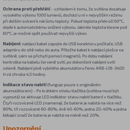
Ochrana proti přehřátí
- vzhledem k tomu, že svítilna dosahuje
vysokého výkonu 1000 lumenů, dochází u ní v nejvyšším režimu
při delším svícení k nárůstu teploty. Pokud teplota překročí 60°C,
dojde k automatickému snížení výkonu. Jakmile teplota klesne pod
60°C, je možné opět používat nejvyšší výkon.
Nabíjení:
nabíjecí kabel zapojte do USB konektoru počítače, USB
adaptéru do sítě nebo do auta. Přiložte kabel k nabíjecí plošce na
svítilně, sám se přichytí pomocí magnetů. Po dobu nabíjení
kontrolka na kabelu červeně svítí, po dokončení nabíjení svítí
zeleně. Nabíjení plně vybitého akumulátoru Fenix ARB-L18-3400
trvá zhruba 4,5 hodiny.
Indikace stavu nabití
(funguje pouze s originálním
akumulátorem) - Po krátkém stisku tlačítka (svítilna musí být
vypnutá) se aktivuje LED indikátor stavu nabití baterií v tlačítku.
Čtyři rozsvícené LED znamenají, že baterie je nabitá na více než
80%, tři rozsvícené 60-80%, dvě 40-60%, jedna 20-40% a jedna
blikající značí že baterie je nabitá na méně než 20%.
Upozornění