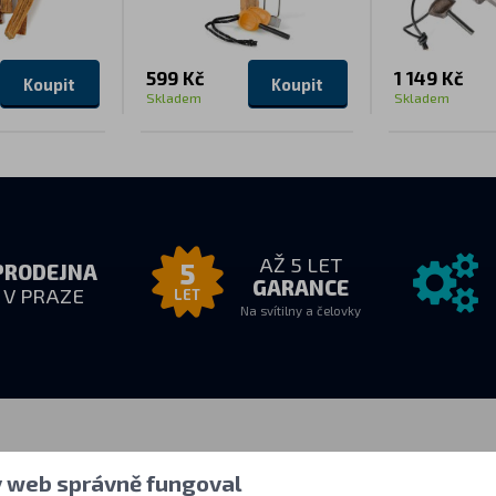
599 Kč
1 149 Kč
Koupit
Koupit
Skladem
Skladem
AŽ 5 LET
5
PRODEJNA
GARANCE
V PRAZE
LET
Na svítilny a čelovky
zvednutí
Vše o nákupu
Další info
y web správně fungoval