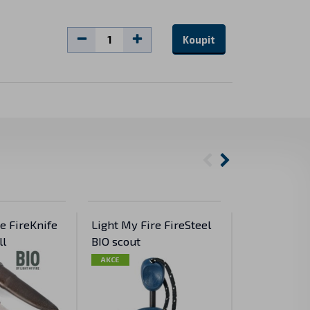
Koupit
e FireKnife
Light My Fire FireSteel
Swedish Fir
ll
BIO scout
BIO Army
AKCE