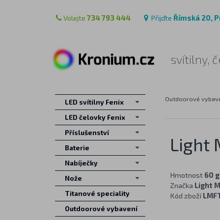
Volejte
734 793 444
Přijďte
Římská 20, P
svítilny,
Outdoorové vybav
LED svítilny Fenix
LED čelovky Fenix
Příslušenství
Light
Baterie
Nabíječky
Hmotnost
60 g
Nože
Značka
Light M
Titanové speciality
Kód zboží
LMF
Outdoorové vybavení