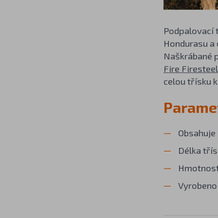
Podpalovací t
Hondurasu a o
Naškrábané p
Fire Firestee
celou třísku k
Paramet
Obsahuje 
Délka tří
Hmotnost
Vyrobeno