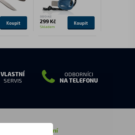
369 Kč
299 Kč
579 Kč
Koupit
Koupit
Skladem
Skladem
VLASTNÍ
ODBORNÍCI
SERVIS
NA TELEFONU
rmace
Ostatní