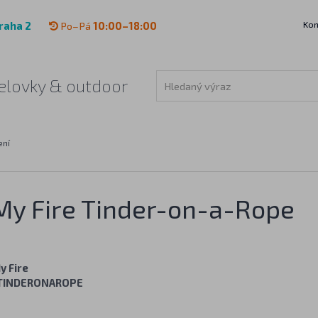
Kon
raha 2
Po–Pá
10:00–18:00
 čelovky & outdoor
ení
 My Fire Tinder-on-a-Rope
y Fire
TINDERONAROPE