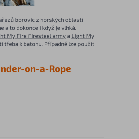
ařezů borovic z horských oblastí
a to dokonce i když je vlhká.
ght My Fire Firesteel army
a
Light My
í třeba k batohu. Případně lze použít
Tinder-on-a-Rope