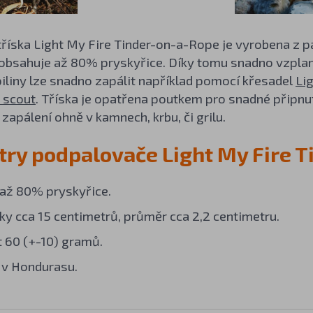
říska Light My Fire Tinder-on-a-Rope je vyrobena z p
bsahuje až 80% pryskyřice. Díky tomu snadno vzplane 
iliny lze snadno zapálit například pomocí křesadel
Li
l scout
. Tříska je opatřena poutkem pro snadné připnut
 zapálení ohně v kamnech, krbu, či grilu.
ry podpalovače Light My Fire 
až 80% pryskyřice.
sky cca 15 centimetrů, průměr cca 2,2 centimetru.
 60 (+-10) gramů.
 v Hondurasu.