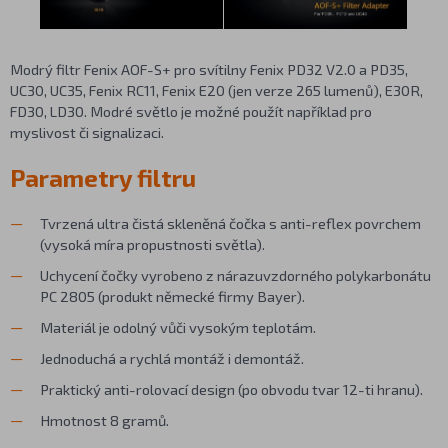
Modrý filtr Fenix AOF-S+ pro svítilny Fenix PD32 V2.0 a PD35,
UC30, UC35, Fenix RC11, Fenix E20 (jen verze 265 lumenů), E30R,
FD30, LD30. Modré světlo je možné použít například pro
myslivost či signalizaci.
Parametry filtru
Tvrzená ultra čistá skleněná čočka s anti-reflex povrchem
(vysoká míra propustnosti světla).
Uchycení čočky vyrobeno z nárazuvzdorného polykarbonátu
PC 2805 (produkt německé firmy Bayer).
Materiál je odolný vůči vysokým teplotám.
Jednoduchá a rychlá montáž i demontáž.
Praktický anti-rolovací design (po obvodu tvar 12-ti hranu).
Hmotnost 8 gramů.