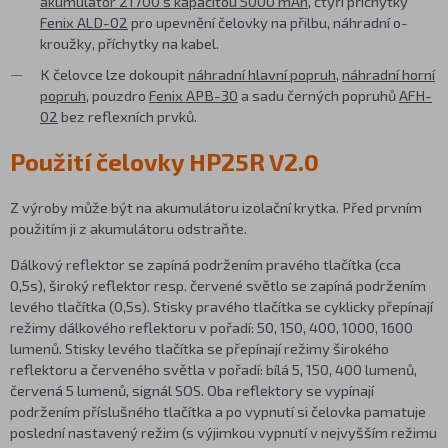
akumulátor 21700 s kapacitou 5000 mAh
, čtyři příchytky
Fenix ALD-02
pro upevnění čelovky na přilbu, náhradní o-
kroužky, příchytky na kabel.
K čelovce lze dokoupit
náhradní hlavní popruh
,
náhradní horní
popruh
, pouzdro
Fenix APB-30
a sadu černých popruhů
AFH-
02
bez reflexních prvků.
Použití čelovky HP25R V2.0
Z výroby může být na akumulátoru izolační krytka. Před prvním
použitím ji z akumulátoru odstraňte.
Dálkový reflektor se zapíná podržením pravého tlačítka (cca
0,5s), široký reflektor resp. červené světlo se zapíná podržením
levého tlačítka (0,5s). Stisky pravého tlačítka se cyklicky přepínají
režimy dálkového reflektoru v pořadí: 50, 150, 400, 1000, 1600
lumenů. Stisky levého tlačítka se přepínají režimy širokého
reflektoru a červeného světla v pořadí: bílá 5, 150, 400 lumenů,
červená 5 lumenů, signál SOS. Oba reflektory se vypínají
podržením příslušného tlačítka a po vypnutí si čelovka pamatuje
poslední nastavený režim (s výjimkou vypnutí v nejvyšším režimu