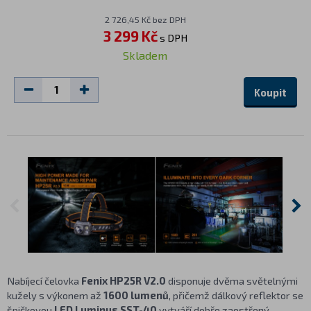
2 726,45 Kč bez DPH
3 299 Kč
s DPH
Skladem
Koupit
Nabíjecí čelovka
Fenix HP25R V2.0
disponuje dvěma světelnými
kužely s výkonem až
1600 lumenů
, přičemž dálkový reflektor se
špičkovou
LED Luminus SST-40
vytváří dobře zaostřený