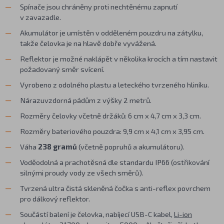
Spínače jsou chráněny proti nechtěnému zapnutí
v zavazadle.
Akumulátor je umístěn v odděleném pouzdru na zátylku,
takže čelovka je na hlavě dobře vyvážená.
Reflektor je možné naklápět v několika krocích a tím nastavit
požadovaný směr svícení.
Vyrobeno z odolného plastu a leteckého tvrzeného hliníku.
Nárazuvzdorná pádům z výšky 2 metrů.
Rozměry čelovky včetně držáků: 6 cm x 4,7 cm x 3,3 cm.
Rozměry bateriového pouzdra: 9,9 cm x 4,1 cm x 3,95 cm.
Váha
238 gramů
(včetně popruhů a akumulátoru).
Voděodolná a prachotěsná dle standardu IP66 (ostřikování
silnými proudy vody ze všech směrů).
Tvrzená ultra čistá skleněná čočka s anti-reflex povrchem
pro dálkový reflektor.
Součástí balení je čelovka, nabíjecí USB-C kabel,
Li-ion