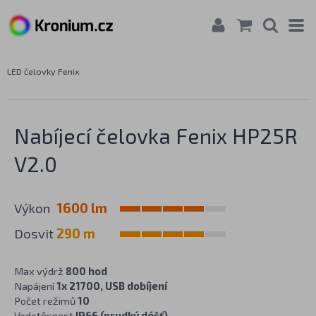
LED čelovky Fenix
Nabíjecí čelovka Fenix HP25R
V2.0
Výkon
1600 lm
Dosvit
290 m
Max výdrž
800 hod
Napájení
1x 21700, USB dobíjení
Počet režimů
10
Vodotěsnost
IP66 (prudký déšť)