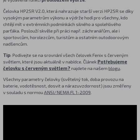
Čelovka HP25R V2.0, která nahrazuje starší verzi HP25R se díky
vysokým parametrům výkonu a výdrže hodí pro všechny, kdo
chtějí mít v extrémních podmínkách silného a spolehlivého
parťáka. Poslouží skvěle při práci např. záchranářům, ale i
sportovcům, horolezcům, turistům a ostatním outodoorovým
nadšencům.
Tip
: Podívejte se na srovnání všech čelovek Fenix s červeným
světlem, které jsou aktuálně v nabídce. Článek
Potřebujeme
čelovku s červeným světlem?
najdete na našem
blogu
.
Všechny parametry čelovky (světelný tok, doba provozu na
baterie, vodotěsnost, dosvit a nárazuvzdornost) jsou změřeny
v souladu s normou
ANSI/NEMA FL 1-2009
.