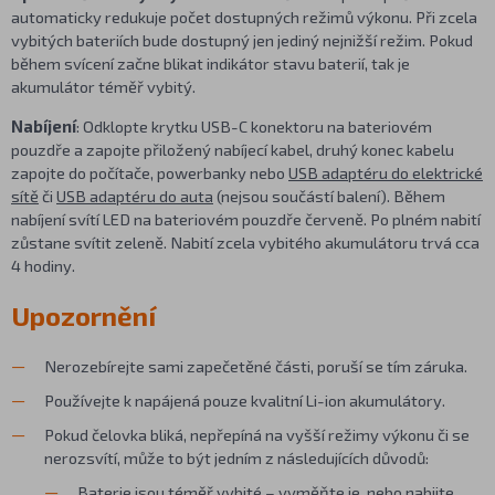
automaticky redukuje počet dostupných režimů výkonu. Při zcela
vybitých bateriích bude dostupný jen jediný nejnižší režim. Pokud
během svícení začne blikat indikátor stavu baterií, tak je
akumulátor téměř vybitý.
Nabíjení
: Odklopte krytku USB-C konektoru na bateriovém
pouzdře a zapojte přiložený nabíjecí kabel, druhý konec kabelu
zapojte do počítače, powerbanky nebo
USB adaptéru do elektrické
sítě
či
USB adaptéru do auta
(nejsou součástí balení). Během
nabíjení svítí LED na bateriovém pouzdře červeně. Po plném nabití
zůstane svítit zeleně. Nabití zcela vybitého akumulátoru trvá cca
4 hodiny.
Upozornění
Nerozebírejte sami zapečetěné části, poruší se tím záruka.
Používejte k napájená pouze kvalitní Li-ion akumulátory.
Pokud čelovka bliká, nepřepíná na vyšší režimy výkonu či se
nerozsvítí, může to být jedním z následujících důvodů:
Baterie jsou téměř vybité – vyměňte je, nebo nabijte