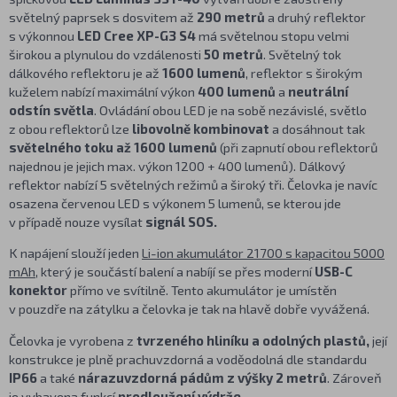
světelný paprsek
s dosvitem až
290 metrů
a druhý reflektor
s výkonnou
LED Cree XP-G3 S4
má světelnou stopu velmi
širokou a plynulou do vzdálenosti
50 metrů
. Světelný tok
dálkového reflektoru je až
1600 lumenů
, reflektor s širokým
kuželem nabízí maximální výkon
400 lumenů
a
neutrální
odstín světla
. Ovládání obou LED je na sobě nezávislé, světlo
z obou reflektorů lze
libovolně kombinovat
a dosáhnout tak
světelného toku až 1600 lumenů
(při zapnutí obou reflektorů
najednou je jejich max. výkon 1200 + 400 lumenů). Dálkový
reflektor nabízí 5 světelných režimů a široký tři. Čelovka je navíc
osazena červenou LED s výkonem 5 lumenů, se kterou jde
v případě nouze vysílat
signál SOS.
K napájení slouží jeden
Li-ion akumulátor 21700 s kapacitou 5000
mAh
, který je součástí balení a nabíjí se přes moderní
USB-C
konektor
přímo ve svítilně. Tento akumulátor je umístěn
v pouzdře na zátylku a čelovka je tak na hlavě dobře vyvážená.
Čelovka je vyrobena z
tvrzeného hliníku a odolných plastů,
její
konstrukce je plně prachuvzdorná a voděodolná dle standardu
IP66
a také
nárazuvzdorná pádům z výšky 2 metrů
. Zároveň
je vybavena funkcí
prodloužení výdrže
.