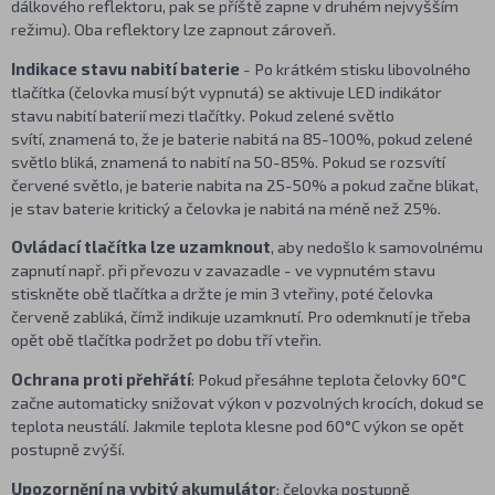
dálkového reflektoru, pak se příště zapne v druhém nejvyšším
režimu). Oba reflektory lze zapnout zároveň.
Indikace stavu nabití baterie
- Po krátkém stisku libovolného
tlačítka (čelovka musí být vypnutá) se aktivuje LED indikátor
stavu nabití baterií mezi tlačítky. Pokud zelené světlo
svítí, znamená to, že je baterie nabitá na 85-100%, pokud zelené
světlo bliká, znamená to nabití na 50-85%. Pokud se rozsvítí
červené světlo, je baterie nabita na 25-50% a pokud začne blikat,
je stav baterie kritický a čelovka je nabitá na méně než 25%.
Ovládací
tlačítka lze uzamknout
, aby nedošlo k samovolnému
zapnutí např. při převozu v zavazadle - ve vypnutém stavu
stiskněte obě tlačítka a držte je min 3 vteřiny, poté čelovka
červeně zabliká, čímž indikuje uzamknutí. Pro odemknutí je třeba
opět obě tlačítka podržet po dobu tří vteřin.
Ochrana proti přehřátí
: Pokud přesáhne teplota čelovky 60°C
začne automaticky snižovat výkon v pozvolných krocích, dokud se
teplota neustálí. Jakmile teplota klesne pod 60°C výkon se opět
postupně zvýší.
Upozornění na vybitý akumulátor
: čelovka postupně