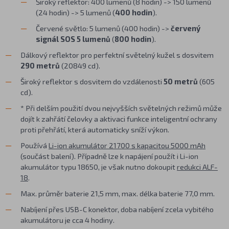
Široký reflektor: 400 lumenů (8 hodin) -> 150 lumenů
(24 hodin) -> 5 lumenů (
400 hodin
).
Červené světlo: 5 lumenů (400 hodin) ->
červený
signál SOS 5 lumenů
(
800 hodin
).
Dálkový reflektor pro perfektní světelný kužel s dosvitem
290 metrů
(20849 cd).
Široký reflektor s dosvitem do vzdálenosti
50 metrů
(605
cd).
* Při delším použití dvou nejvyšších světelných režimů může
dojít k zahřátí čelovky a aktivaci funkce inteligentní ochrany
proti přehřátí, která automaticky sníží výkon.
Používá
Li-ion akumulátor 21700 s kapacitou 5000 mAh
(součást balení). Případně lze k napájení použít i Li-ion
akumulátor typu 18650, je však nutno dokoupit
redukci ALF-
18
.
Max. průměr baterie 21,5 mm, max. délka baterie 77,0 mm.
Nabíjení přes USB-C konektor, doba nabíjení zcela vybitého
akumulátoru je cca 4 hodiny.