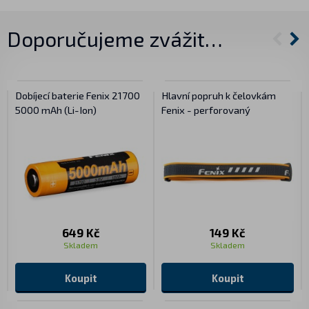
Doporučujeme zvážit…
Dobíjecí baterie Fenix 21700
Hlavní popruh k čelovkám
5000 mAh (Li-Ion)
Fenix - perforovaný
649 Kč
149 Kč
Skladem
Skladem
Koupit
Koupit