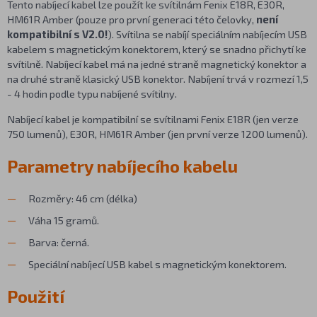
Tento nabíjecí kabel lze použít ke svítilnám Fenix E18R, E30R,
HM61R Amber (pouze pro první generaci této čelovky,
není
kompatibilní s V2.0!
). Svítilna se nabíjí speciálním nabíjecím USB
kabelem s magnetickým konektorem, který se snadno přichytí ke
svítilně. Nabíjecí kabel má na jedné straně magnetický konektor a
na druhé straně klasický USB konektor. Nabíjení trvá v rozmezí 1,5
- 4 hodin podle typu nabíjené svítilny.
Nabíjecí kabel je kompatibilní se svítilnami Fenix E18R (jen verze
750 lumenů), E30R, HM61R Amber (jen první verze 1200 lumenů).
Parametry nabíjecího kabelu
Rozměry: 46 cm (délka)
Váha 15 gramů.
Barva: černá.
Speciální nabíjecí USB kabel s magnetickým konektorem.
Použití