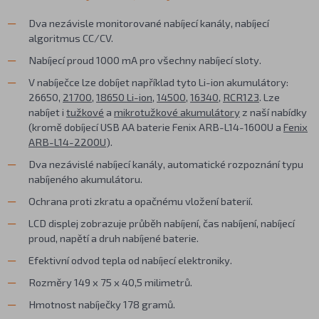
Dva nezávisle monitorované nabíjecí kanály, nabíjecí
algoritmus CC/CV.
Nabíjecí proud 1000 mA pro všechny nabíjecí sloty.
V nabíječce lze dobíjet například tyto Li-ion akumulátory:
26650,
21700
,
18650 Li-ion
,
14500
,
16340
,
RCR123
. Lze
nabíjet i
tužkové
a
mikrotužkové akumulátory
z naší nabídky
(kromě dobíjecí USB AA baterie Fenix ARB-L14-1600U a
Fenix
ARB-L14-2200U
).
Dva nezávislé nabíjecí kanály, automatické rozpoznání typu
nabíjeného akumulátoru.
Ochrana proti zkratu a opačnému vložení baterií.
LCD displej zobrazuje průběh nabíjení, čas nabíjení, nabíjecí
proud, napětí a druh nabíjené baterie.
Efektivní odvod tepla od nabíjecí elektroniky.
Rozměry 149 x 75 x 40,5 milimetrů.
Hmotnost nabíječky 178 gramů.