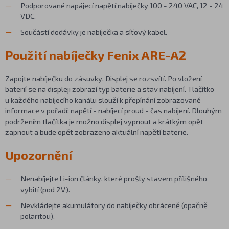
Podporované napájecí napětí nabíječky 100 - 240 VAC, 12 - 24
VDC.
Součástí dodávky je nabíječka a síťový kabel.
Použití nabíječky Fenix ARE-A2
Zapojte nabíječku do zásuvky. Displej se rozsvítí. Po vložení
baterií se na displeji zobrazí typ baterie a stav nabíjení. Tlačítko
u každého nabíjecího kanálu slouží k přepínání zobrazované
informace v pořadí: napětí - nabíjecí proud - čas nabíjení. Dlouhým
podržením tlačítka je možno displej vypnout a krátkým opět
zapnout a bude opět zobrazeno aktuální napětí baterie.
Upozornění
Nenabíjejte Li-ion články, které prošly stavem přílišného
vybití (pod 2V).
Nevkládejte akumulátory do nabíječky obráceně (opačně
polaritou).