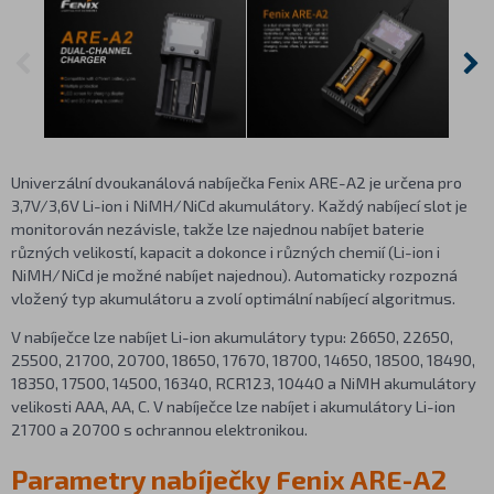
Univerzální dvoukanálová nabíječka Fenix ARE-A2 je určena pro
3,7V/3,6V Li-ion i NiMH/NiCd akumulátory. Každý nabíjecí slot je
monitorován nezávisle, takže lze najednou nabíjet baterie
různých velikostí, kapacit a dokonce i různých chemií (Li-ion i
NiMH/NiCd je možné nabíjet najednou). Automaticky rozpozná
vložený typ akumulátoru a zvolí optimální nabíjecí algoritmus.
V nabíječce lze nabíjet Li-ion akumulátory typu: 26650, 22650,
25500, 21700, 20700, 18650, 17670, 18700, 14650, 18500, 18490,
18350, 17500, 14500, 16340, RCR123, 10440 a NiMH akumulátory
velikosti AAA, AA, C. V nabíječce lze nabíjet i akumulátory Li-ion
21700 a 20700 s ochrannou elektronikou.
Parametry nabíječky Fenix ARE-A2