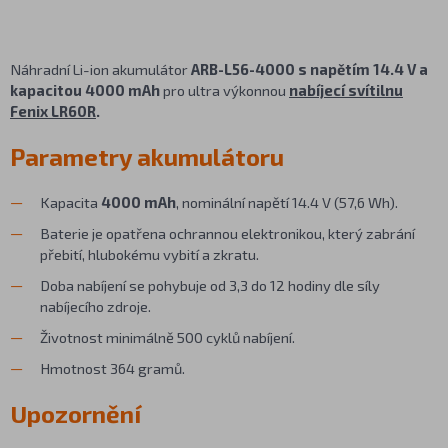
Náhradní Li-ion akumulátor
ARB-
L56
-4000 s napětím 14.4 V a
kapacitou 4000 mAh
pro ultra výkonnou
nabíjecí svítilnu
Fenix LR60R
.
Parametry akumulátoru
Kapacita
4000 mAh
, nominální napětí 14.4 V (57,6 Wh).
Baterie je opatřena ochrannou elektronikou, který zabrání
přebití, hlubokému vybití a zkratu.
Doba nabíjení se pohybuje od 3,3 do 12 hodiny dle síly
nabíjecího zdroje.
Životnost minimálně 500 cyklů nabíjení.
Hmotnost 364 gramů.
Upozornění