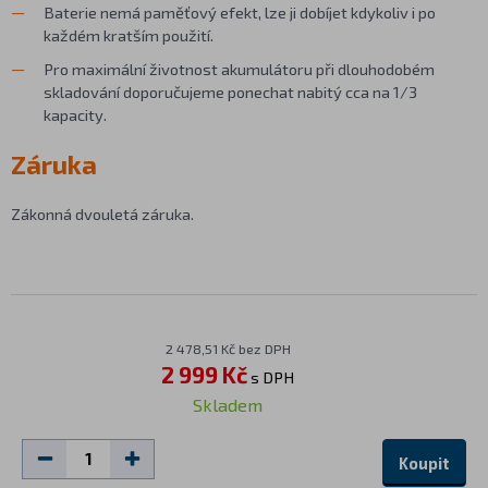
Baterie nemá paměťový efekt, lze ji dobíjet kdykoliv i po
každém kratším použití.
Pro maximální životnost akumulátoru při dlouhodobém
skladování doporučujeme ponechat nabitý cca na 1/3
kapacity.
Záruka
Zákonná dvouletá záruka.
2 478,51 Kč bez DPH
2 999 Kč
s DPH
Skladem
Koupit