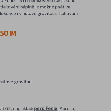
a Fenix T5Ti i hliníkového taktického
y tlakování náplně je možné psát ve
okonce i v nulové gravitaci. Tlakování
950 M
ulové gravitaci.
ti G2, například:
pero Fenix
, Aurora,