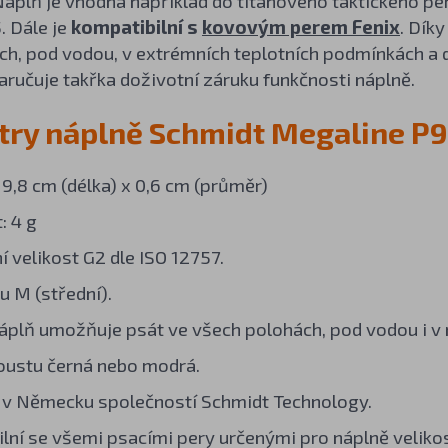
áplň je vhodná například do titanového taktického per
. Dále je
kompatibilní s
kovovým perem Fenix
. Dík
h, pod vodou, v extrémních teplotních podmínkách a d
aručuje takřka doživotní záruku funkčnosti náplně.
ry náplně Schmidt Megaline P
9,8 cm (délka) x 0,6 cm (průměr)
: 4 g
í velikost G2 dle ISO 12757.
u M (střední).
áplň umožňuje psát ve všech polohách, pod vodou i v n
oustu černá nebo modrá.
v Německu společností Schmidt Technology.
lní se všemi psacími pery určenými pro náplně velikos