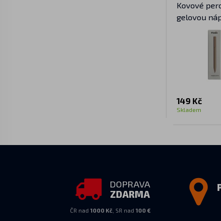
Kovové pero
gelovou náp
149 Kč
Skladem
DOPRAVA
ZDARMA
ČR nad
1000 Kč
, SR nad
100 €