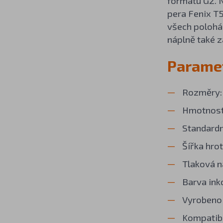
formátu G2. N
pera Fenix T5
všech polohác
náplně také z
Paramet
Rozměry: 
Hmotnost
Standardn
Šířka hrot
Tlaková n
Barva ink
Vyrobeno 
Kompatibi