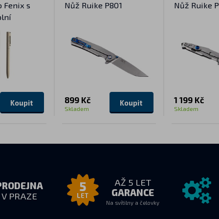
 Fenix s
Nůž Ruike P801
Nůž Ruike 
lní
899 Kč
1 199 Kč
Koupit
Koupit
Skladem
Skladem
AŽ 5 LET
5
PRODEJNA
GARANCE
V PRAZE
LET
Na svítilny a čelovky