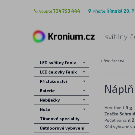
Volejte
734 793 444
Přijďte
Římská 20, P
svítilny,
Příslušenství
LED svítilny Fenix
LED čelovky Fenix
Příslušenství
Náplň
Baterie
Nabíječky
Hmotnost
4 g
Nože
Značka
Schmid
Titanové speciality
Počet variant
2
Kód vybrané va
Outdoorové vybavení