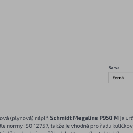
Barva
černá
ková (plynová) náplň
Schmidt Megaline P950 M
je ur
dle normy ISO 12757, takže je vhodná pro řadu kuličko