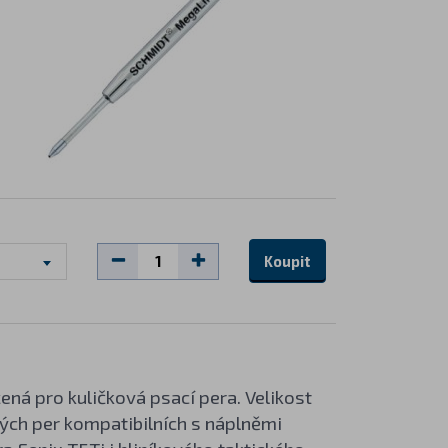
Koupit
čená pro kuličková psací pera. Velikost
vých per kompatibilních s náplněmi