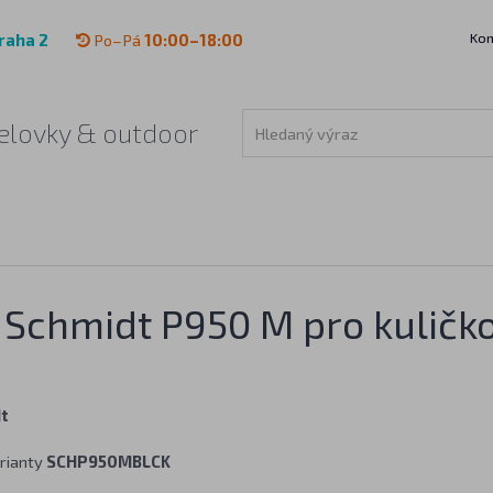
Kon
raha 2
Po–Pá
10:00–18:00
 čelovky & outdoor
 Schmidt P950 M pro kuličk
t
rianty
SCHP950MBLCK