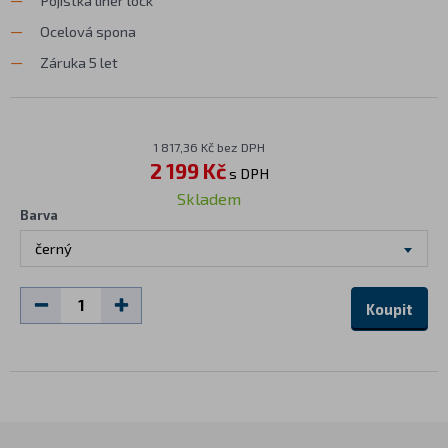
Pojistka liner lock
Ocelová spona
Záruka 5 let
1 817,36 Kč bez DPH
2 199 Kč
s DPH
Skladem
Barva
černý
Koupit