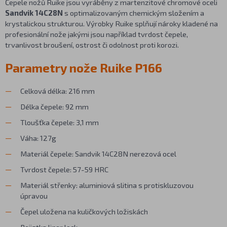
Čepele nožů Ruike jsou vyráběny z martenzitové chromové oceli
Sandvik 14C28N
s optimalizovaným chemickým složením a
krystalickou strukturou. Výrobky Ruike splňují nároky kladené na
profesionální nože jakými jsou například tvrdost čepele,
trvanlivost broušení, ostrost či odolnost proti korozi.
Parametry nože Ruike P166
Celková délka: 216 mm
Délka čepele: 92 mm
Tloušťka čepele: 3,1 mm
Váha: 127g
Materiál čepele: Sandvik 14C28N nerezová ocel
Tvrdost čepele: 57-59 HRC
Materiál střenky: aluminiová slitina s protiskluzovou
úpravou
Čepel uložena na kuličkových ložiskách