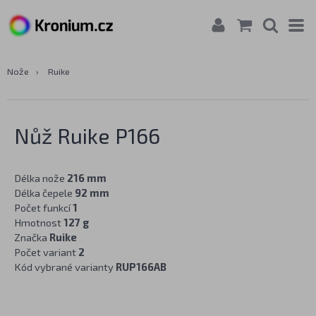
Nože
›
Ruike
Nůž Ruike P166
Délka nože
216 mm
Délka čepele
92 mm
Počet funkcí
1
Hmotnost
127 g
Značka
Ruike
Počet variant
2
Kód vybrané varianty
RUP166AB