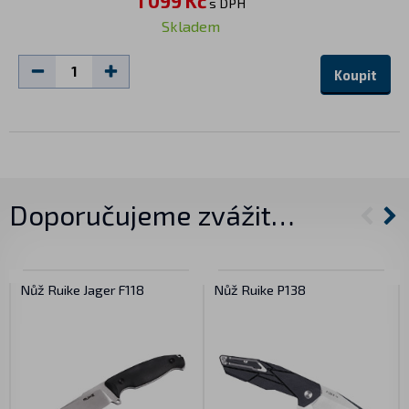
1 099 Kč
s DPH
Skladem
Koupit
Doporučujeme zvážit…
Nůž Ruike Jager F118
Nůž Ruike P138