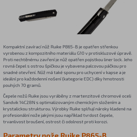
Kompaktní zavírací nůž Ruike P865-B je opatřen střenkou
vyrobenou z kompozitního materiálu G10 v protiskluzové úpravě.
Proti nechtěnému zavření je nůž opatřen pojistkou liner lock. Jeho
rovná čepel s ostrou špičkou je vybavena palcovou páčkou pro
snadné otevření. Nůž má také sponu pro uchycení v kapse a je
ideální pro každodenní nošení (kategorie EDC) díky hmotnosti
pouhých 70 gramů.
Čepele nožů Ruike jsou vyráběny z martenzitové chromové oceli
Sandvik 14C28N s optimalizovaným chemickým složením a
krystalickou strukturou. Výrobky Ruike splňují nároky kladené na
profesionální nože jakými jsou například tvrdost čepele,
trvanlivost broušení, ostrost či odolnost proti korozi.
Parametry nože Ruike P865-B