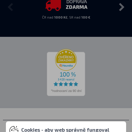
DOPRAVA
ZDARMA
ČR nad
1000 Kč
, SR nad
100 €
Kontakty
Cookies - aby web správně fungoval