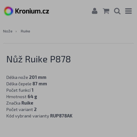
Nože
›
Ruike
Nůž Ruike P878
Délka nože
201 mm
Délka čepele
87 mm
Počet funkcí
1
Hmotnost
64 g
Značka
Ruike
Počet variant
2
Kód vybrané varianty
RUP878AK