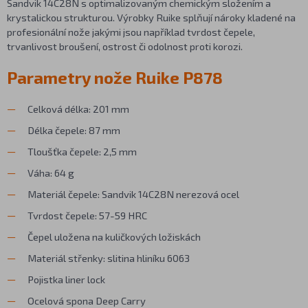
Sandvik 14C28N s optimalizovaným chemickým složením a
krystalickou strukturou. Výrobky Ruike splňují nároky kladené na
profesionální nože jakými jsou například tvrdost čepele,
trvanlivost broušení, ostrost či odolnost proti korozi.
Parametry nože Ruike P878
Celková délka: 201 mm
Délka čepele: 87 mm
Tloušťka čepele: 2,5 mm
Váha: 64 g
Materiál čepele: Sandvik 14C28N nerezová ocel
Tvrdost čepele: 57-59 HRC
Čepel uložena na kuličkových ložiskách
Materiál střenky: slitina hliníku 6063
Pojistka liner lock
Ocelová spona Deep Carry