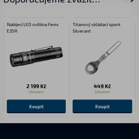
Nabíjecí LED svítilna Fenix
Titanový skládací spork
E35R
Silverant
2 199 Kč
449 Kč
Skladem
Skladem
Koupit
Koupit