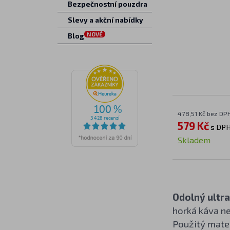
Bezpečnostní pouzdra
Slevy a akční nabídky
NOVÉ
Blog
478,51 Kč bez DP
579 Kč
s DP
Skladem
Odolný ultra
horká káva ne
Použitý mate