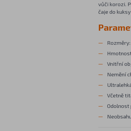
vůči korozi. 
čaje do kuks
Paramet
Rozměry: 
Hmotnost
Vnitřní ob
Nemění ch
Ultralehká
Včetně ti
Odolnost 
Neobsahu