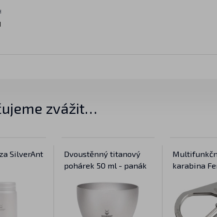
H
H
ujeme zvážit…
za SilverAnt
Dvoustěnný titanový
Multifunkčn
pohárek 50 ml - panák
karabina Fe