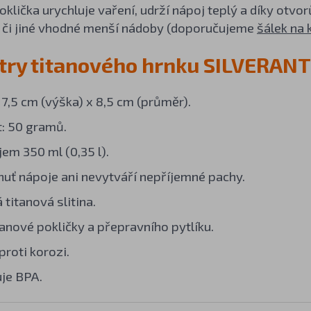
Poklička urychluje vaření, udrží nápoj teplý a díky otvo
y či jiné vhodné menší nádoby (doporučujeme
šálek na 
ry titanového hrnku SILVERANT
7,5 cm (výška) x 8,5 cm (průměr).
: 50 gramů.
jem 350 ml (0,35 l).
uť nápoje ani nevytváří nepříjemné pachy.
 titanová slitina.
tanové pokličky a přepravního pytlíku.
proti korozi.
je BPA.