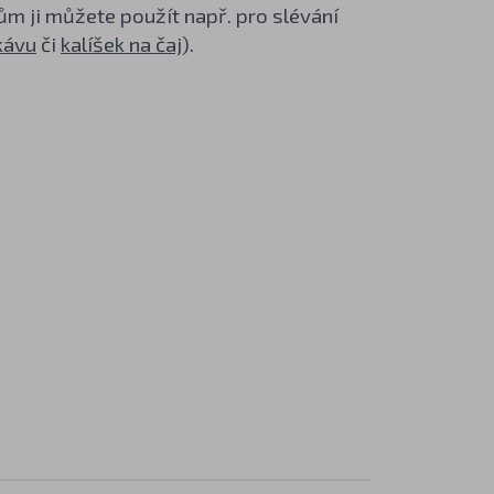
rům ji můžete použít např. pro slévání
kávu
či
kalíšek na čaj
).