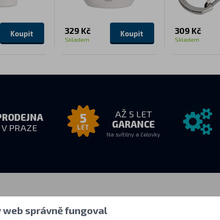
329 Kč
309 Kč
Koupit
Koupit
Skladem
Skladem
AŽ 5 LET
5
PRODEJNA
GARANCE
V PRAZE
LET
Na svítilny a čelovky
zvednutí
Vše o nákupu
Další info
y web správně fungoval