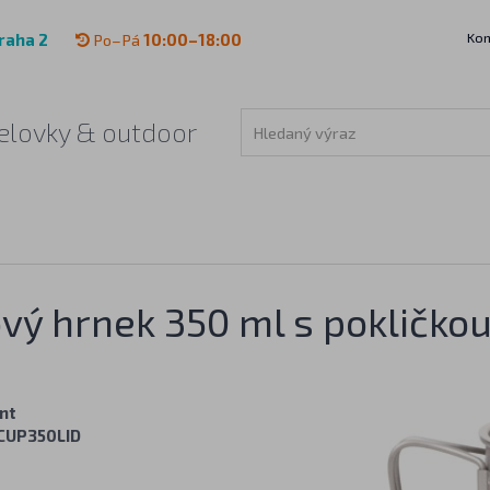
Kon
raha 2
Po–Pá
10:00–18:00
 čelovky & outdoor
vý hrnek 350 ml s pokličko
ant
CUP350LID