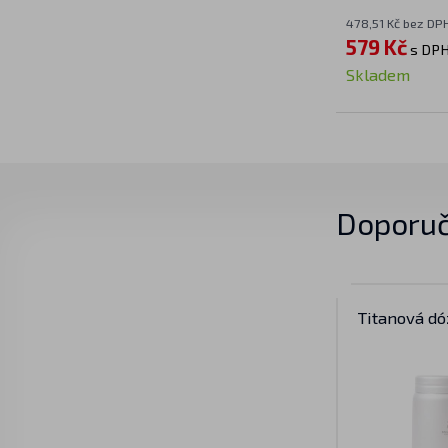
478,51 Kč bez DP
579 Kč
s DP
Skladem
Doporuč
Titanová dó