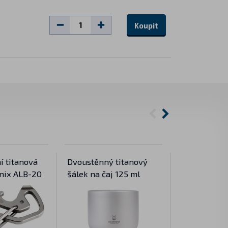
Koupit
í titanová
Dvoustěnný titanový
Titanová pl
nix ALB-20
šálek na čaj 125 ml
ml s pouzd