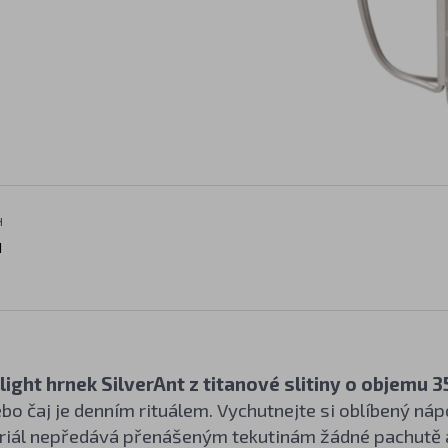
H
H
light hrnek SilverAnt z titanové slitiny o objemu 
bo čaj je denním rituálem. Vychutnejte si oblíbený náp
riál nepředává přenášeným tekutinám žádné pachutě a