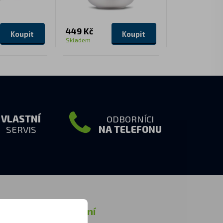
449 Kč
1 599 Kč
Koupit
Koupit
Skladem
Skladem
VLASTNÍ
ODBORNÍCI
SERVIS
NA TELEFONU
rmace
Ostatní