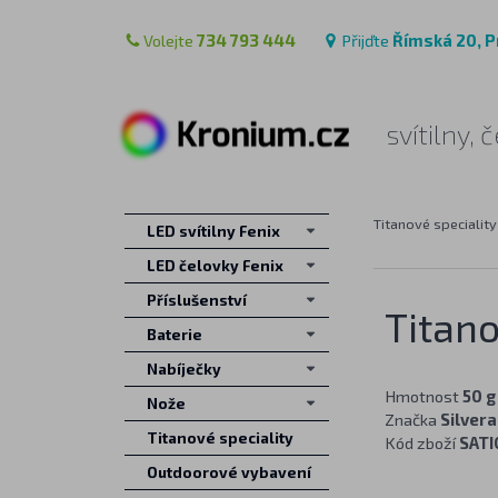
Volejte
734 793 444
Přijďte
Římská 20, P
svítilny,
Titanové speciality
LED svítilny Fenix
LED čelovky Fenix
Příslušenství
Titano
Baterie
Nabíječky
Hmotnost
50 g
Nože
Značka
Silver
Titanové speciality
Kód zboží
SATI
Outdoorové vybavení