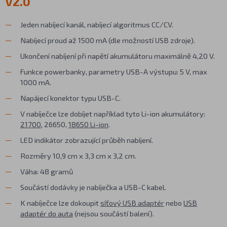
V2.0
Jeden nabíjecí kanál, nabíjecí algoritmus CC/CV.
Nabíjecí proud až 1500 mA (dle možností USB zdroje).
Ukončení nabíjení při napětí akumulátoru maximálně 4,20 V.
Funkce powerbanky, parametry USB-A výstupu: 5 V, max
1000 mA.
Napájecí konektor typu USB-C.
V nabíječce lze dobíjet například tyto Li-ion akumulátory:
21700
, 26650,
18650 Li-ion
.
LED indikátor zobrazující průběh nabíjení.
Rozměry 10,9 cm x 3,3 cm x 3,2 cm.
Váha: 48 gramů
Součástí dodávky je nabíječka a USB-C kabel.
K nabíječce lze dokoupit
síťový USB adaptér
nebo
USB
adaptér do auta
(nejsou součástí balení).