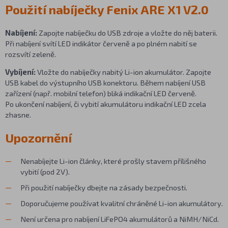
Použití nabíječky Fenix ARE X1 V2.0
Nabíjení:
Zapojte nabíječku do USB zdroje a vložte do něj baterii.
Při nabíjení svítí LED indikátor červeně a po plném nabití se
rozsvítí zeleně.
Vybíjení:
Vložte do nabíječky nabitý Li-ion akumulátor. Zapojte
USB kabel do výstupního USB konektoru. Během nabíjení USB
zařízení (např. mobilní telefon) bliká indikační LED červeně.
Po ukončení nabíjení, či vybití akumulátoru indikační LED zcela
zhasne.
Upozornění
Nenabíjejte Li-ion články, které prošly stavem přílišného
vybití (pod 2V).
Při použití nabíječky dbejte na zásady bezpečnosti.
Doporučujeme používat kvalitní chráněné Li-ion akumulátory.
Není určena pro nabíjení LiFePO4 akumulátorů a NiMH/NiCd.