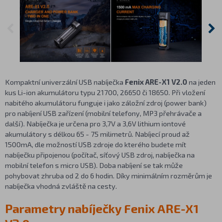
Kompaktní univerzální USB nabíječka
Fenix ARE-X1 V2.0
na jeden
kus Li-ion akumulátoru typu 21700, 26650 či 18650. Při vložení
nabitého akumulátoru funguje i jako záložní zdroj (power bank)
pro nabíjení USB zařízení (mobilní telefony, MP3 přehrávače a
další). Nabíječka je určena pro 3,7V a 3,6V lithium iontové
akumulátory s délkou 65 - 75 milimetrů. Nabíjecí proud až
1500mA, dle možností USB zdroje do kterého budete mít
nabíječku připojenou (počítač, síťový USB zdroj, nabíječka na
mobilní telefon s micro USB). Doba nabíjení se tak může
pohybovat zhruba od 2 do 6 hodin. Díky minimálním rozměrům je
nabíječka vhodná zvláště na cesty.
Parametry nabíječky Fenix ARE-X1