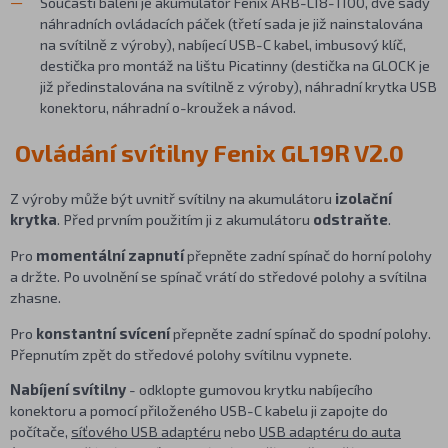
Součástí balení je akumulátor Fenix ARB-L18-1100, dvě sady
náhradních ovládacích páček (třetí sada je již nainstalována
na svítilně z výroby), nabíjecí USB-C kabel, imbusový klíč,
destička pro montáž na lištu Picatinny (destička na GLOCK je
již předinstalována na svítilně z výroby), náhradní krytka USB
konektoru, náhradní o-kroužek a návod.
Ovládání svítilny Fenix GL19R V2.0
Z výroby může být uvnitř svítilny na akumulátoru
izolační
krytka
. Před prvním použitím ji z akumulátoru
odstraňte
.
Pro
momentální zapnutí
přepněte zadní spínač do horní polohy
a držte. Po uvolnění se spínač vrátí do středové polohy a svítilna
zhasne.
Pro
konstantní svícení
přepněte zadní spínač do spodní polohy.
Přepnutím zpět do středové polohy svítilnu vypnete.
Nabíjení svítilny
- odklopte gumovou krytku nabíjecího
konektoru a pomocí přiloženého USB-C kabelu ji zapojte do
počítače,
síťového USB adaptéru
nebo
USB adaptéru do auta