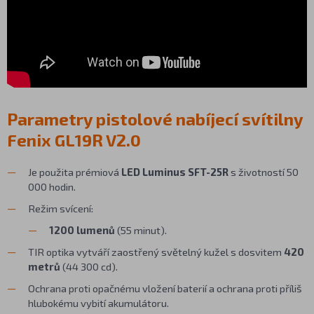
Parametry pistolové nabíjecí svítilny
Fenix GL19R V2.0
Je použita prémiová
LED Luminus SFT-25R
s životností 50
000 hodin.
Režim svícení:
1200 lumenů
(55 minut).
TIR optika vytváří zaostřený světelný kužel s dosvitem
420
metrů
(44 300 cd).
Ochrana proti opačnému vložení baterií a ochrana proti příliš
hlubokému vybití akumulátoru.