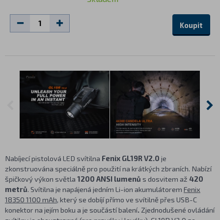
Koupit
Nabíjecí pistolová LED svítilna
Fenix GL19R V2.0
je
zkonstruována speciálně pro použití na krátkých zbraních. Nabízí
špičkový výkon světla
1200 ANSI lumenů
s dosvitem až
420
metrů
. Svítilna je napájená jedním Li-ion akumulátorem
Fenix
18350 1100 mAh
, který se dobíjí přímo ve svítilně přes USB-C
konektor na jejím boku a je součástí balení
.
Zjednodušené ovládání
svítilny je oboustranné (pro praváky i leváky). GL19R V2.0 se