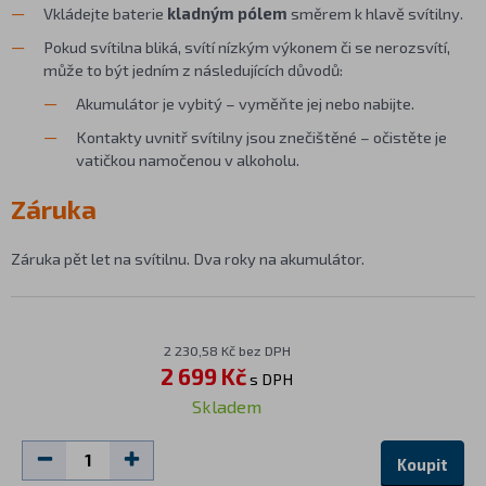
Vkládejte baterie
kladným pólem
směrem k hlavě svítilny.
Pokud svítilna bliká, svítí nízkým výkonem či se nerozsvítí,
může to být jedním z následujících důvodů:
Akumulátor je vybitý – vyměňte jej nebo nabijte.
Kontakty uvnitř svítilny jsou znečištěné – očistěte je
vatičkou namočenou v alkoholu.
Záruka
Záruka pět let na svítilnu. Dva roky na akumulátor.
2 230,58 Kč bez DPH
2 699 Kč
s DPH
Skladem
Koupit