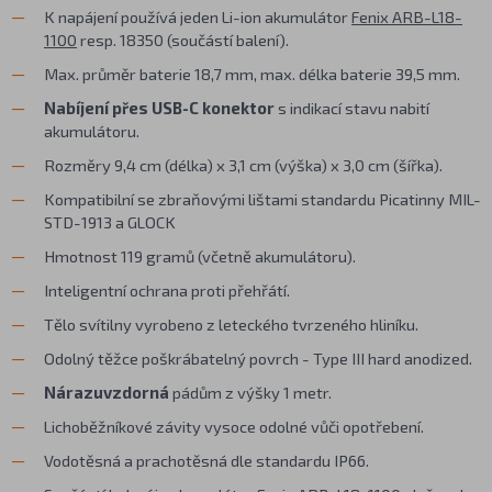
K napájení používá jeden Li-ion akumulátor
Fenix ARB-L18-
1100
resp. 18350 (součástí balení).
Max. průměr baterie 18,7 mm, max. délka baterie 39,5 mm.
Nabíjení přes USB-C konektor
s indikací stavu nabití
akumulátoru.
Rozměry 9,4 cm (délka) x 3,1 cm (výška) x 3,0 cm (šířka).
Kompatibilní se zbraňovými lištami standardu Picatinny MIL-
STD-1913 a GLOCK
Hmotnost 119 gramů (včetně akumulátoru).
Inteligentní ochrana proti přehřátí.
Tělo svítilny vyrobeno z leteckého tvrzeného hliníku.
Odolný těžce poškrábatelný povrch - Type III hard anodized.
Nárazuvzdorná
pádům z výšky 1 metr.
Lichoběžníkové závity vysoce odolné vůči opotřebení.
Vodotěsná a prachotěsná dle standardu IP66.