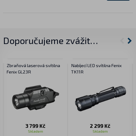
Doporučujeme zvážit…
Zbraňová laserová svítilna
Nabíjecí LED svítilna Fenix
Fenix GL23R
TK11R
3 799 Kč
2 299 Kč
Skladem
Skladem