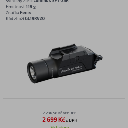
Světelný zdroj
Luminus SFT-25R
Hmotnost
119 g
Značka
Fenix
Kód zboží
GL19RV20
2 230,58 Kč bez DPH
2 699 Kč
s DPH
Skladem