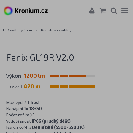
LED svítilny Fenix
›
Pistolové svítilny
Fenix GL19R V2.0
Výkon
1200 lm
Dosvit
420 m
Max výdrž
1 hod
Napájení
1x 18350
Počet režimů
1
Vodotěsnost
IP66 (prudký déšť)
Barva světla
Denní bílá (5500-6500 K)