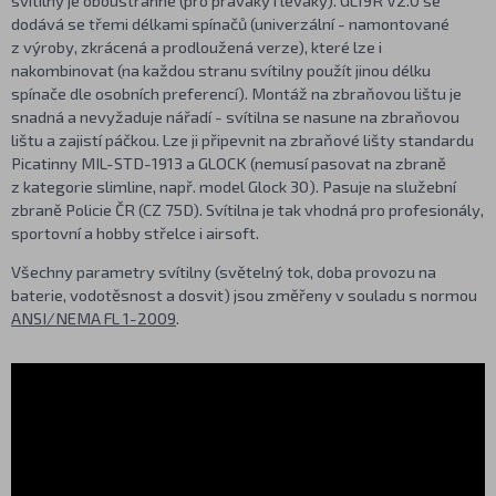
dodává se třemi délkami spínačů (univerzální - namontované
z výroby, zkrácená a prodloužená verze), které lze i
nakombinovat (na každou stranu svítilny použít jinou délku
spínače dle osobních preferencí). Montáž na zbraňovou lištu je
snadná a nevyžaduje nářadí - svítilna se nasune na zbraňovou
lištu a zajistí páčkou. Lze ji připevnit na zbraňové lišty standardu
Picatinny MIL-STD-1913 a GLOCK (nemusí pasovat na zbraně
z kategorie slimline, např. model Glock 30). Pasuje na služební
zbraně Policie ČR (CZ 75D). Svítilna je tak vhodná pro profesionály,
sportovní a hobby střelce i airsoft.
Všechny parametry svítilny (světelný tok, doba provozu na
baterie, vodotěsnost a dosvit) jsou změřeny v souladu s normou
ANSI/NEMA FL 1-2009
.