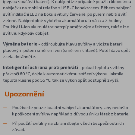
(nejsou součástí balení). K nabíjení lze případně použít i libovolnou
nabíječku na mobilní telefon s USB-C konektorem. Během nabíjení
svítí indikační LED na boku svítilny červeně, po plném nabití svítí
zeleně. Nabíjení plně vybitého akumulátoru trvá cca 2 hodiny.
Použitý Li-ion akumulátor netrpí paměťovým efektem, takže lze
svítilnu kdykoliv dobíjet.
Výměna baterie
- odšroubujte hlavu svítilny a vložte baterii
plusovým pólem směrem ven (směrem k hlavě). Poté hlavu opět
zcela dotáhněte.
Inteligentní ochrana proti přehřátí
- pokud teplota svítilny
překročí 60 °C, dojde k automatickému snížení výkonu. Jakmile
teplota klesne pod 55 °C, tak se výkon opět postupně zvýší.
Upozornění
Používejte pouze kvalitní nabíjecí akumulátory, aby nedošlo
k poškození svítilny například z důvodu úniku látek z baterie.
Při použití svítilny na zbrani dbejte všech bezpečnostních
zásad.