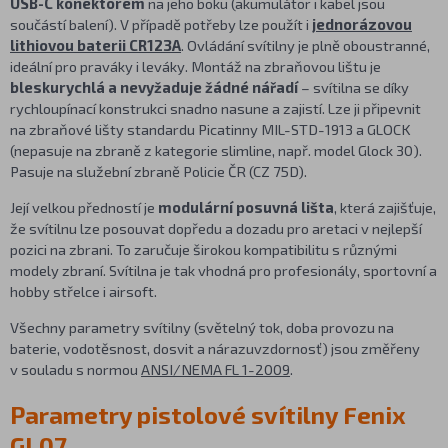
USB-C konektorem
na jeho boku (akumulátor i kabel jsou
součástí balení). V případě potřeby lze použít i
jednorázovou
lithiovou baterii CR123A
. Ovládání svítilny je plně oboustranné,
ideální pro praváky i leváky. Montáž na zbraňovou lištu je
bleskurychlá a nevyžaduje žádné nářadí
– svítilna se díky
rychloupínací konstrukci snadno nasune a zajistí. Lze ji připevnit
na zbraňové lišty standardu Picatinny MIL-STD-1913 a GLOCK
(nepasuje na zbraně z kategorie slimline, např. model Glock 30).
Pasuje na služební zbraně Policie ČR (CZ 75D).
Její velkou předností je
modulární posuvná lišta
, která zajišťuje,
že svítilnu lze posouvat dopředu a dozadu pro aretaci v nejlepší
pozici na zbrani. To zaručuje širokou kompatibilitu s různými
modely zbraní. Svítilna je tak vhodná pro profesionály, sportovní a
hobby střelce i airsoft.
Všechny parametry svítilny (světelný tok, doba provozu na
baterie, vodotěsnost, dosvit a nárazuvzdornosť) jsou změřeny
v souladu s normou
ANSI/NEMA FL 1-2009
.
Parametry pistolové svítilny Fenix
GL07