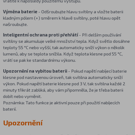
vrátíte k naposledy použitému výstupu.
Výměna baterie
- Odšroubujte hlavu svítilny a vložte baterii
kladným pólem (+) směrem k hlavě svítilny, poté hlavu opět
našroubujte.
Inteligentní ochrana proti přehřátí
- Při delším používání
svítilny se akumuluje velké množství tepla. Když světlo dosáhne
teploty 55 °C nebo vyšší, tak automaticky sníží výkon o několik
lumenů, aby se teplota snížila. Když teplota klesne pod 55 °C,
vrátí se pak ke standardnímu výkonu.
Upozornění na vybitou baterii
- Pokud napětí nabíjecí baterie
klesne pod nastavenou úroveň, tak svítilna automaticky sníží
výkon. Pokud napětí baterie klesne pod 3 V, tak svítilna každé 2
minuty třikrát zabliká, aby vám připomněla, že je třeba baterii
dobít nebo vyměnit.
Poznámka: Tato funkce je aktivní pouze při použití nabíjecích
baterií.
Upozornění