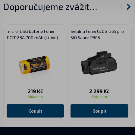
Doporučujeme zvážit…
micro-USB baterie Fenix
Svítilna Fenix GL06-365 pro
RCR123A 700 mAh (Li-ion)
SIG Sauer P365
219 Kč
2 299 Kč
Skladem
Skladem
Koupit
Koupit