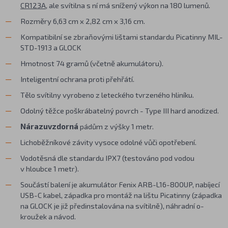
CR123A
, ale svítilna s ní má snížený výkon na 180 lumenů.
Rozměry 6,63 cm x 2,82 cm x 3,16 cm.
Kompatibilní se zbraňovými lištami standardu Picatinny MIL-
STD-1913 a GLOCK
Hmotnost 74 gramů (včetně akumulátoru).
Inteligentní ochrana proti přehřátí.
Tělo svítilny vyrobeno z leteckého tvrzeného hliníku.
Odolný těžce poškrábatelný povrch - Type III hard anodized.
Nárazuvzdorná
pádům z výšky 1 metr.
Lichoběžníkové závity vysoce odolné vůči opotřebení.
Vodotěsná dle standardu IPX7 (testováno pod vodou
v hloubce 1 metr).
Součástí balení je akumulátor Fenix ARB-L16-800UP, nabíjecí
USB-C kabel, západka pro montáž na lištu Picatinny (západka
na GLOCK je již předinstalována na svítilně), náhradní o-
kroužek a návod.