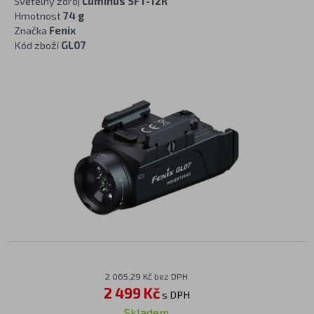
Světelný zdroj
Luminus SFT-12R
Hmotnost
74 g
Značka
Fenix
Kód zboží
GL07
2 065,29 Kč bez DPH
2 499 Kč
s DPH
Skladem