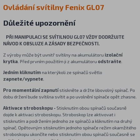
Ovládání svítilny Fenix GL07
Důležité upozornění
PŘI MANIPULACI SE SVÍTILNOU GL07 VŽDY DODRŽUJTE
NÁVOD K OBSLUZE A ZÁSADY BEZPEČNOSTI.
Z výroby může být uvnitř svítilny na akumulátoru
izolační
krytka
. Před prvním použitím ji z akumulátoru
odstraňte
.
Jedním kliknutím
na kterýkoli ze spínačů světlo
zapnete/vypnete
.
Pro momentální zapnutí
stiskněte a držte libovolný spínač. Po
dobu držení bude svítilna svítit a po uvolnění spínače opět zhasne.
Aktivace stroboskopu -
Stisknutím obou spínačů současně
dojde k aktivaci stroboskopu. Stroboskop lze aktivovat i
stisknutím a podržením jednoho ze spínačů a kliknutím na druhý
spínač. Opětovným stisknutím jednoho spínače režim okamžitého
stroboskopu ukončíte nebo stisknutím obou spínačů současně se