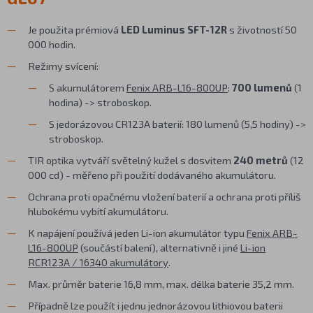
Je použita prémiová
LED Luminus SFT-12R
s životností 50
000 hodin.
Režimy svícení:
S akumulátorem
Fenix ARB-L16-800UP
:
700 lumenů
(1
hodina) -> stroboskop.
S jedorázovou CR123A baterií: 180 lumenů (5,5 hodiny) ->
stroboskop.
TIR optika vytváří světelný kužel s dosvitem
240 metrů
(12
000 cd) - měřeno při použití dodávaného akumulátoru.
Ochrana proti opačnému vložení baterií a ochrana proti příliš
hlubokému vybití akumulátoru.
K napájení používá jeden Li-ion akumulátor typu
Fenix ARB-
L16-800UP
(součástí balení), alternativně i jiné
Li-ion
RCR123A / 16340 akumulátory
.
Max. průměr baterie 16,8 mm, max. délka baterie 35,2 mm.
Případně lze použít i jednu jednorázovou lithiovou baterii