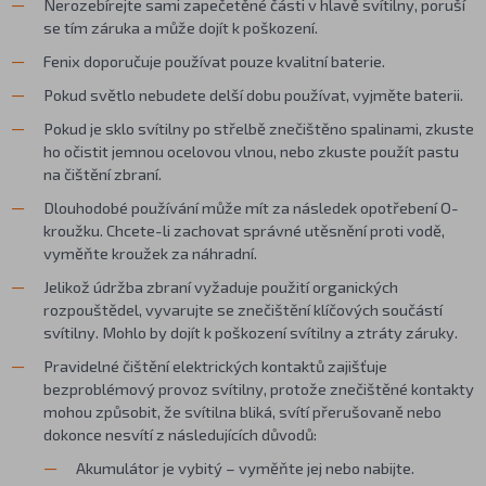
Nerozebírejte sami zapečetěné části v hlavě svítilny, poruší
se tím záruka a může dojít k poškození.
Fenix doporučuje používat pouze kvalitní baterie.
Pokud světlo nebudete delší dobu používat, vyjměte baterii.
Pokud je sklo svítilny po střelbě znečištěno spalinami, zkuste
ho očistit jemnou ocelovou vlnou, nebo zkuste použít pastu
na čištění zbraní.
Dlouhodobé používání může mít za následek opotřebení O-
kroužku. Chcete-li zachovat správné utěsnění proti vodě,
vyměňte kroužek za náhradní.
Jelikož údržba zbraní vyžaduje použití organických
rozpouštědel, vyvarujte se znečištění klíčových součástí
svítilny. Mohlo by dojít k poškození svítilny a ztráty záruky.
Pravidelné čištění elektrických kontaktů zajišťuje
bezproblémový provoz svítilny, protože znečištěné kontakty
mohou způsobit, že svítilna bliká, svítí přerušovaně nebo
dokonce nesvítí z následujících důvodů:
Akumulátor je vybitý – vyměňte jej nebo nabijte.