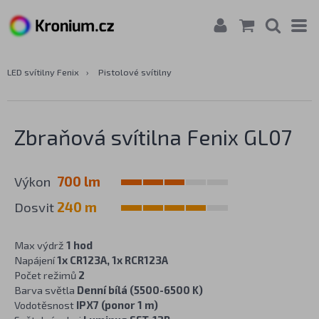
LED svítilny Fenix
›
Pistolové svítilny
Zbraňová svítilna Fenix GL07
Výkon
700 lm
Dosvit
240 m
Max výdrž
1 hod
Napájení
1x CR123A, 1x RCR123A
Počet režimů
2
Barva světla
Denní bílá (5500-6500 K)
Vodotěsnost
IPX7 (ponor 1 m)