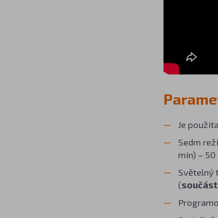
Paramet
Je použit
Sedm reži
min) – 50
Světelný 
(
součástí
Programo