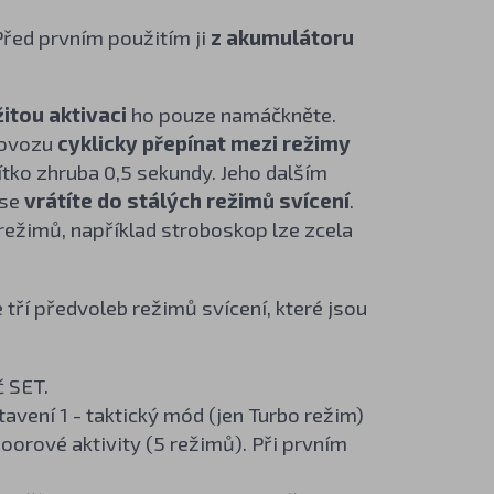
 Před prvním použitím ji
z akumulátoru
itou aktivaci
ho pouze namáčkněte.
provozu
cyklicky přepínat mezi režimy
ítko zhruba 0,5 sekundy. Jeho dalším
 se
vrátíte do stálých režimů svícení
.
 režimů, například stroboskop lze zcela
 tří předvoleb režimů svícení, které jsou
č SET.
vení 1 - taktický mód (jen Turbo režim)
orové aktivity (5 režimů). Při prvním