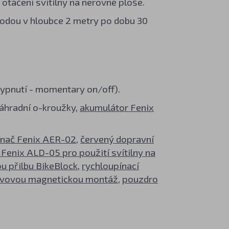
otáčení svítilny na nerovné ploše.
odou v hloubce 2 metry po dobu 30
vypnutí - momentary on/off).
náhradní o-kroužky,
akumulátor Fenix
ínač Fenix AER-02
,
červený dopravní
Fenix ALD-05 pro použití svítilny na
ou přilbu BikeBlock
,
rychloupínací
vovou magnetickou montáž
,
pouzdro