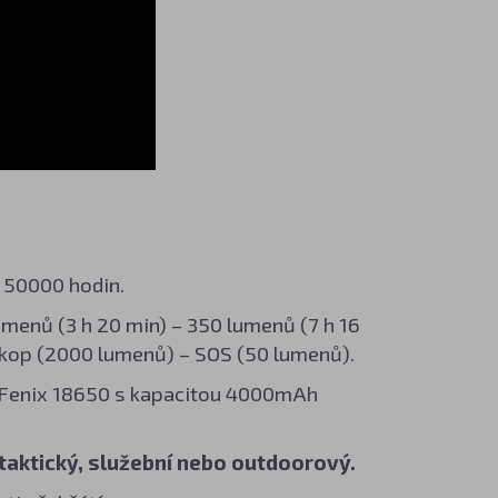
 50000 hodin.
umenů (3 h 20 min) – 350 lumenů (7 h 16
skop (2000 lumenů) – SOS (50 lumenů).
ií Fenix 18650 s kapacitou 4000mAh
 taktický, služební nebo outdoorový.