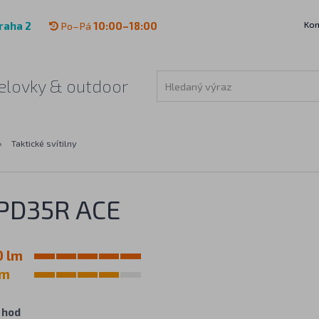
Kon
raha 2
Po–Pá
10:00–18:00
 čelovky & outdoor
›
Taktické svítilny
 PD35R ACE
0 lm
 m
 hod