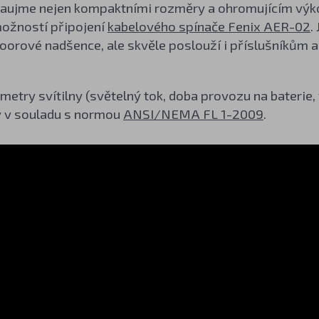
aujme nejen kompaktními rozměry a ohromujícím výk
ožností připojení
kabelového spínače Fenix AER-02
.
oorové nadšence, ale skvěle poslouží i příslušníkům 
etry svítilny (světelný tok, doba provozu na baterie
 v souladu s normou
ANSI/NEMA FL 1-2009
.