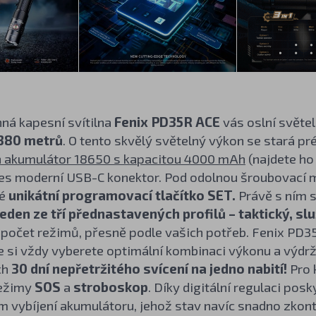
ná kapesní svítilna
Fenix PD35R ACE
vás oslní svět
380 metrů
. O tento skvělý světelný výkon se stará p
n akumulátor 18650 s kapacitou 4000 mAh
(najdete ho 
řes moderní USB-C konektor. Pod odolnou šroubovací ma
ké
unikátní programovací tlačítko SET.
Právě s ním s
jeden ze tří přednastavených profilů – taktický, 
 počet režimů, přesně podle vašich potřeb. Fenix PD3
že si vždy vyberete optimální kombinaci výkonu a výd
ch
30 dní nepřetržitého svícení na jedno nabití!
Pro 
režimy
SOS
a
stroboskop
. Díky digitální regulaci pos
 vybíjení akumulátoru, jehož stav navíc snadno zkontr