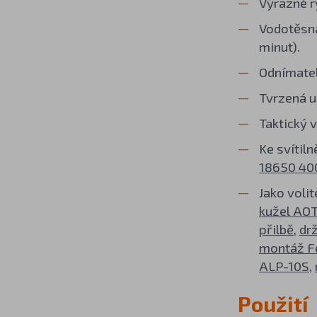
Výrazné r
Vodotěsná
minut).
Odnímatel
Tvrzená u
Taktický 
Ke svítil
18650 40
Jako volit
kužel AO
přilbě
,
dr
montáž F
ALP-10S
,
Použití