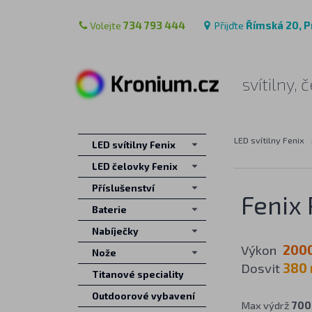
Volejte
734 793 444
Přijďte
Římská 20, P
svítilny,
LED svítilny Fenix
LED svítilny Fenix
LED čelovky Fenix
Příslušenství
Fenix
Baterie
Nabíječky
Výkon
200
Nože
Dosvit
380
Titanové speciality
Outdoorové vybavení
Max výdrž
700