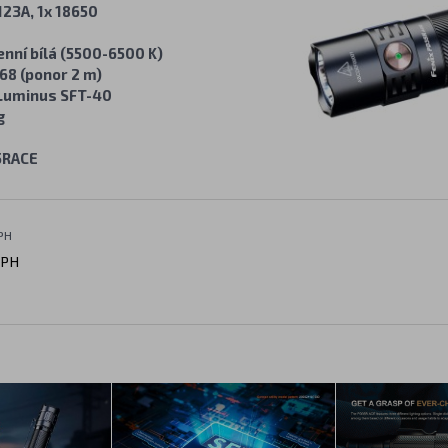
123A, 1x 18650
enní bílá (5500-6500 K)
68 (ponor 2 m)
Luminus SFT-40
g
5RACE
PH
DPH