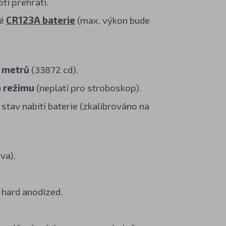
ti přehřátí.
vé
CR123A baterie
(max. výkon bude
 metrů
(33872 cd).
 režimu
(neplatí pro stroboskop).
 stav nabití baterie (zkalibrováno na
va).
 hard anodized.