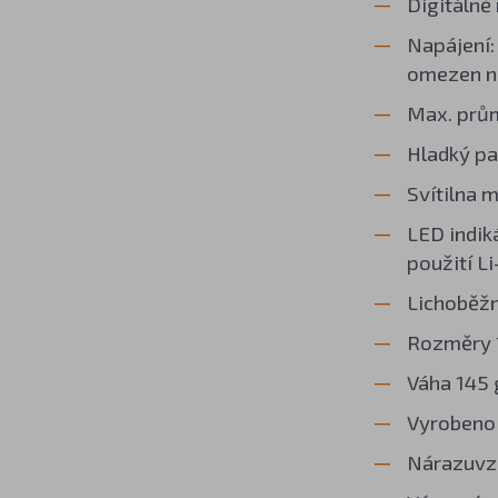
Digitálně 
Napájení:
omezen n
Max. prům
Hladký pa
Svítilna 
LED indiká
použití L
Lichoběžn
Rozměry 1
Váha 145 
Vyrobeno 
Nárazuvzd