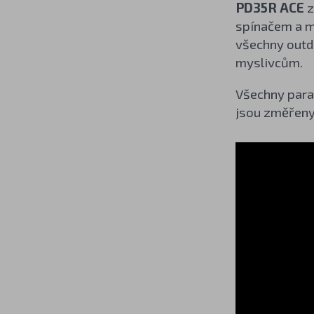
PD35R ACE
z
spínačem a m
všechny outd
myslivcům.
Všechny param
jsou změřeny