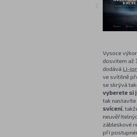
Vysoce výkon
dosvitem až
dodává
Li-io
ve svítilně p
se skrývá ta
vyberete si 
tak nastavíte
svícení
, tak
neuvěřitelný
zábleskové 
při postupném