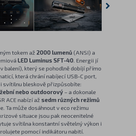
elným tokem až
2000 lumenů
(ANSI) a
rémiová
LED Luminus SFT-40
. Energii jí
v balení), který se pohodlně dobíjí přímo
ticí, která chrání nabíjecí USB-C port,
i svítilnu bleskově přizpůsobíte:
služební nebo outdoorový
– a dokonale
5R ACE nabízí až
sedm různých režimů
rže. Ta může dosáhnout v eco režimu
krizové situace jsou pak neocenitelné
kytuje svítilna konstantní světelný výkon i
olujete pomocí indikátoru nabití.