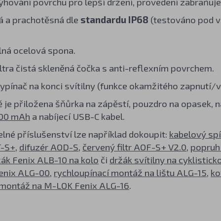
ýhování povrchu pro lepší držení, provedení zabraňuje 
 a prachotěsná dle
standardu IP68
(testováno pod v
ná ocelová spona.
ltra čistá skleněná čočka s anti-reflexním povrchem.
vypínač na konci svítilny (funkce okamžitého zapnutí/
ně je přiložena šňůrka na zápěstí, pouzdro na opasek, 
00 mAh
a nabíjecí USB-C kabel.
elné příslušenství lze například dokoupit:
kabelový sp
T-S+
,
difuzér AOD-S
,
červený filtr AOF-S+ V2.0
,
popruh 
žák Fenix ALB-10 na kolo
či
držák svítilny na cyklistick
enix ALG-00
,
rychloupínací montáž na lištu ALG-15
,
ko
montáž na M-LOK Fenix ALG-16
.