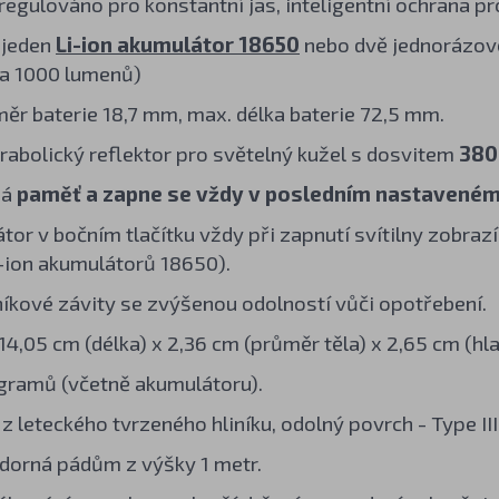
regulováno pro konstantní jas, inteligentní ochrana pro
 jeden
Li-ion akumulátor 18650
nebo dvě jednorázo
a 1000 lumenů)
ěr baterie 18,7 mm, max. délka baterie 72,5 mm.
rabolický reflektor pro světelný kužel s dosvitem
380
má
paměť a zapne se vždy v posledním nastaveném
tor v bočním tlačítku vždy při zapnutí svítilny zobrazí
i-ion akumulátorů 18650).
íkové závity se zvýšenou odolností vůči opotřebení.
4,05 cm (délka) x 2,36 cm (průměr těla) x 2,65 cm (hla
gramů (včetně akumulátoru).
z leteckého tvrzeného hliníku, odolný povrch - Type III
orná pádům z výšky 1 metr.