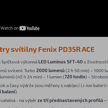
ry svítilny Fenix PD35R ACE
a špičková výkonná
LED Luminus SFT-40
s životností
mů svícení: Turbo
2000 lumenů
(2 h 50 min) – 1000 l
 lumenů (45 h 24 min) – 1 lumen (
720 hodin
) – Strobo
tok a časy výdrže jsou měřeny s nabíjecí Li-ion bater
 balení
).
vatelná - na výběr
ze tří přednastavených profilů –