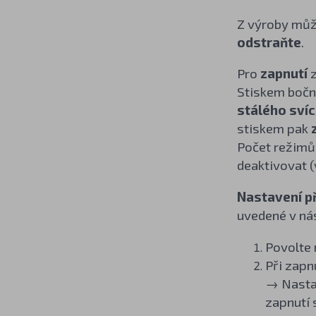
Z výroby může
odstraňte
.
Pro
zapnutí
z
Stiskem bočn
stálého svíc
stiskem pak
Počet režimů,
deaktivovat (v
Nastavení p
uvedené v nás
Povolte 
Při zapn
→ Nastav
zapnutí 