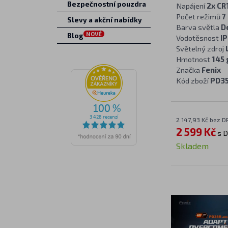
Bezpečnostní pouzdra
Napájení
2x CR
Počet režimů
7
Slevy a akční nabídky
Barva světla
D
NOVÉ
Blog
Vodotěsnost
IP
Světelný zdroj
Hmotnost
145 
Značka
Fenix
Kód zboží
PD3
2 147,93 Kč bez D
2 599 Kč
s 
Skladem