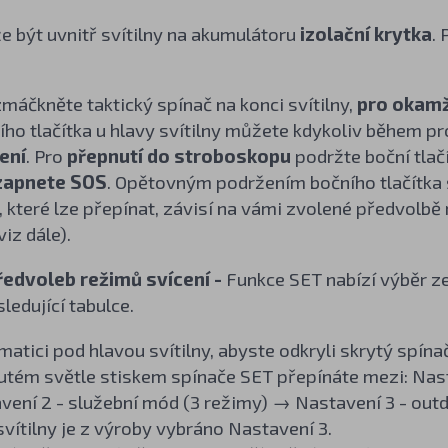
 být uvnitř svítilny na akumulátoru
izolační krytka
.
máčkněte taktický spínač na konci svítilny,
pro okamž
ího tlačítka u hlavy svítilny můžete kdykoliv během 
ení
. Pro
přepnutí do stroboskopu
podržte boční tlač
zapnete SOS
. Opětovným podržením bočního tlačítka
 které lze přepínat, závisí na vámi zvolené předvolbě
iz dále).
ředvoleb režimů svícení -
Funkce SET nabízí výběr ze
ledující tabulce.
matici pod hlavou svítilny, abyste odkryli skrytý spína
utém světle stiskem spínače SET přepínáte mezi: Nasta
ení 2 - služební mód (3 režimy) → Nastavení 3 - outdo
svítilny je z výroby vybráno Nastavení 3.