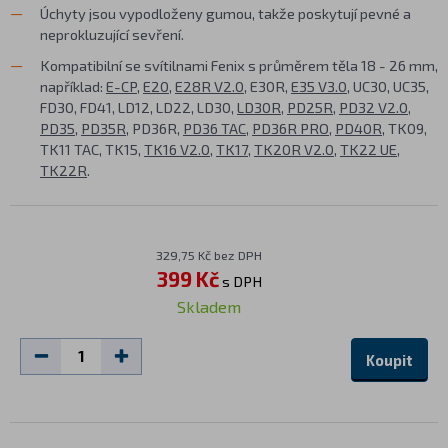
Úchyty jsou vypodloženy gumou, takže poskytují pevné a
neprokluzující sevření.
Kompatibilní se svítilnami Fenix s průměrem těla 18 - 26 mm,
například:
E-CP
,
E20
,
E28R V2.0
, E30R,
E35 V3.0
, UC30, UC35,
FD30, FD41, LD12, LD22, LD30,
LD30R
,
PD25R
,
PD32 V2.0
,
PD35
,
PD35R
, PD36R,
PD36 TAC
,
PD36R PRO
,
PD40R
, TK09,
TK11 TAC, TK15,
TK16 V2.0
,
TK17
,
TK20R V2.0
,
TK22 UE
,
TK22R
.
329,75 Kč bez DPH
399 Kč
s DPH
Skladem
Koupit