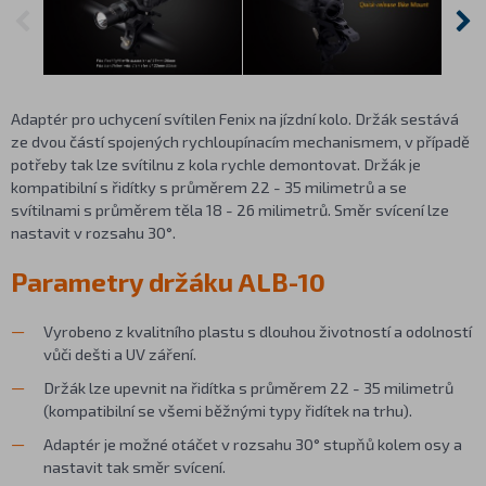
Adaptér pro uchycení svítilen Fenix na jízdní kolo. Držák sestává
ze dvou částí spojených rychloupínacím mechanismem, v případě
potřeby tak lze svítilnu z kola rychle demontovat. Držák je
kompatibilní s řidítky s průměrem 22 - 35 milimetrů a se
svítilnami s průměrem těla 18 - 26 milimetrů. Směr svícení lze
nastavit v rozsahu 30°.
Parametry držáku ALB-10
Vyrobeno z kvalitního plastu s dlouhou životností a odolností
vůči dešti a UV záření.
Držák lze upevnit na řidítka s průměrem 22 - 35 milimetrů
(kompatibilní se všemi běžnými typy řidítek na trhu).
Adaptér je možné otáčet v rozsahu 30° stupňů kolem osy a
nastavit tak směr svícení.