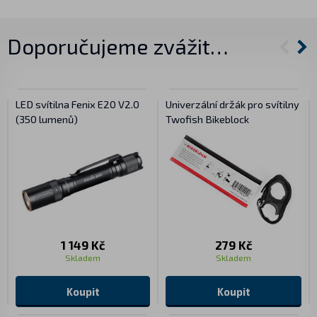
Doporučujeme zvážit…
LED svítilna Fenix E20 V2.0
Univerzální držák pro svítilny
(350 lumenů)
Twofish Bikeblock
1 149 Kč
279 Kč
Skladem
Skladem
Koupit
Koupit