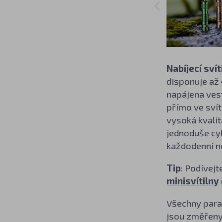
Nabíjecí sví
disponuje až
napájena ves
přímo ve svít
vysoká kvalit
jednoduše cyk
každodenní no
Tip
: Podívej
minisvítilny
Všechny param
jsou změřeny