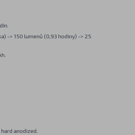
din.
ka) -> 150 lumenů (0,93 hodiny) -> 25
Ah.
I hard anodized.