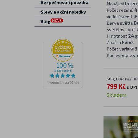
Bezpečnostní pouzdra
Napájení
Inter
Počet režimů
4
Slevy a akční nabídky
Vodotěsnost
IP
NOVÉ
Blog
Barva světla
D
Světelný zdroj
Hmotnost
24 g
Značka
Fenix
Počet variant
3
Kód vybrané va
660,33 Kč bez DP
799 Kč
s DP
Skladem