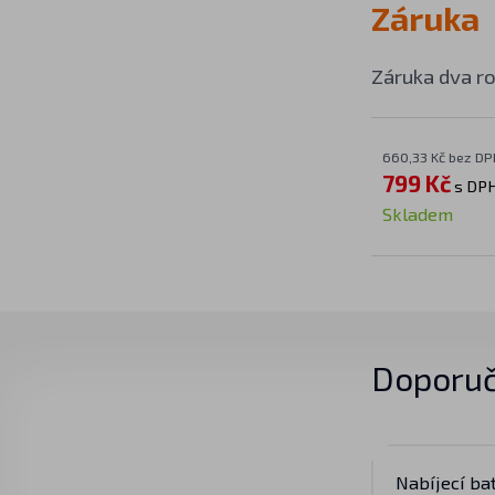
Záruka
Záruka dva ro
660,33 Kč bez DP
799 Kč
s DP
Skladem
Doporuč
Nabíjecí ba