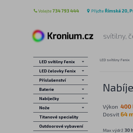
Volejte
734 793 444
Přijďte
Římská 20, P
svítilny,
LED svítilny Fenix
LED svítilny Fenix
LED čelovky Fenix
Příslušenství
Nabíje
Baterie
Nabíječky
Výkon
400 
Nože
Dosvit
64 
Titanové speciality
Outdoorové vybavení
Max výdrž
30 