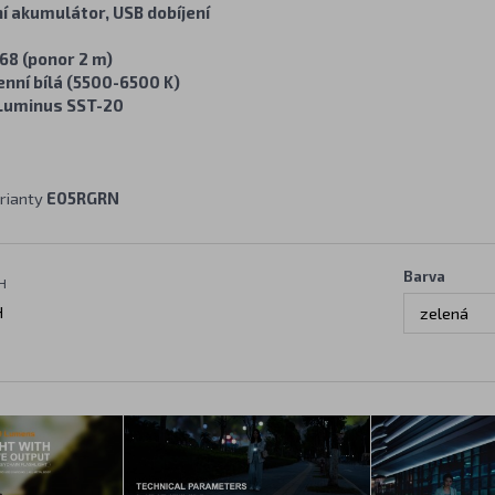
ní akumulátor, USB dobíjení
68 (ponor 2 m)
enní bílá (5500-6500 K)
Luminus SST-20
rianty
E05RGRN
Barva
H
H
zelená