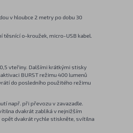
dou v hloubce 2 metry po dobu 30
ní těsnící o-kroužek, micro-USB kabel.
0,5 vteřiny. Dalšími krátkými stisky
ro aktivaci BURST režimu 400 lumenů
na vrátí do posledního použitého režimu
tí např. při převozu v zavazadle.
vítilna dvakrát zabliká v nejnižším
opět dvakrát rychle stiskněte, svítilna