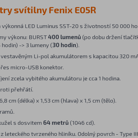
ry svítilny Fenix E05R
a výkonná
LED
Luminus SST-20 s životností 50 000 ho
žimy výkonu: BURST
400 lumenů
(po dobu držení tlačít
 hodin) -> 3 lumeny (
30 hodin
).
 vestavěným Li-pol akumulátorem s kapacitou 320 m
přes micro-USB konektor.
jení zcela vybitého akumulátoru je cca 1 hodina.
roti přehřátí.
8 cm (délka) x 1,53 cm (hlava) x 1,5 cm (tělo).
gramů.
kužel s dosvitem
64 metrů
(1046 cd).
z leteckého tvrzeného hliníku. Odolný povrch - Type II