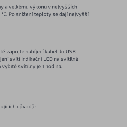
y a velkému výkonu v nejvyšších
 °C. Po snížení teploty se dají nejvyšší
té zapojte nabíjecí kabel do USB
ní svítí indikační LED na svítilně
vybité svítilny je 1 hodina.
dujících důvodů: