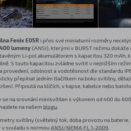
tilna Fenix E05R
i přes své miniaturní rozměry necelý
400 lumeny
(ANSI), kterými v BURST režimu dokáže d
tavěným Li-pol akumulátorem s kapacitou 320 mAh, kt
ilně. S touto kapacitou zvládne svítit v nejnižším rež
a provedení, odolnost a vodotěsnost dle standardu IP68
licky přepínat jedním tlačítkem na boku svítilny, dělají
šení. Připnutá na klíčích, v kapse, kabelce nebo bato
te se na srovnání minisvítilen s výkonem od 400 do 60
najdete na našem
blogu
.
etry svítilny (světelný tok, doba provozu na baterie
 v souladu s normou
ANSI/NEMA FL 1-2009
.