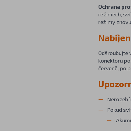
Ochrana prot
režimech, sví
režimy znovu
Nabíjen
Odšroubujte v
konektoru poč
červeně, po pl
Upozor
Nerozebír
Pokud svít
Akumul