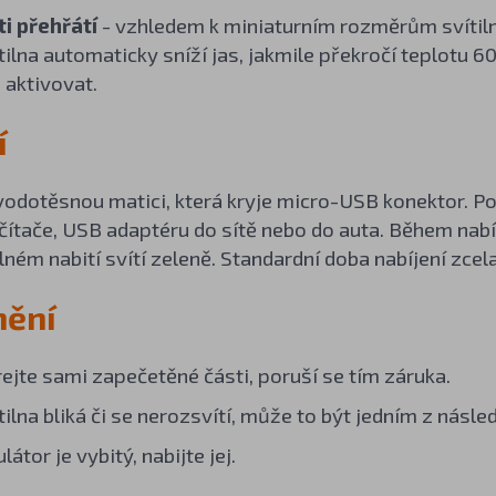
i přehřátí
- vzhledem k miniaturním rozměrům svítiln
tilna automaticky sníží jas, jakmile překročí teplotu 60
 aktivovat.
í
odotěsnou matici, která kryje micro-USB konektor. Po
ítače, USB adaptéru do sítě nebo do auta. Během nabíje
ném nabití svítí zeleně. Standardní doba nabíjení zcela 
nění
ejte sami zapečetěné části, poruší se tím záruka.
ilna bliká či se nerozsvítí, může to být jedním z násle
átor je vybitý, nabijte jej.