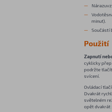
Nárazuvzd
Vodotěsná
minut).
Součástí 
Použití
Zapnutí neb
cyklicky pře
podržte tlačí
svícení.
Ovládací tlačí
Dvakrát rychl
světelném rež
opět dvakrát 