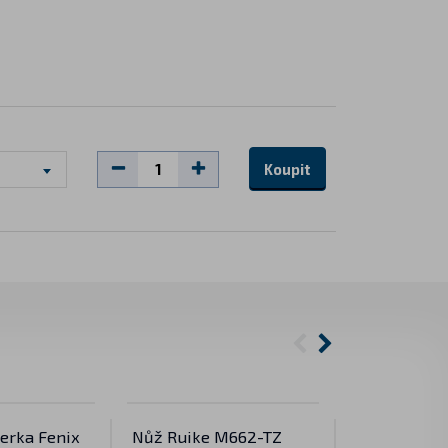
Koupit
terka Fenix
Nůž Ruike M662-TZ
Svítilna s 