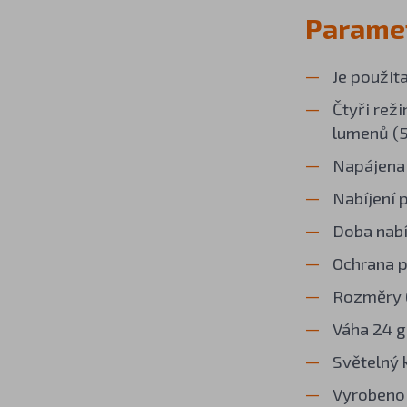
Paramet
Je použit
Čtyři re
lumenů (5
Napájena
Nabíjení 
Doba nabí
Ochrana p
Rozměry 6,
Váha 24 
Světelný 
Vyrobeno 