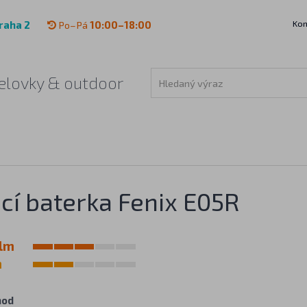
Kon
raha 2
Po–Pá
10:00–18:00
 čelovky & outdoor
cí baterka Fenix E05R
lm
m
hod