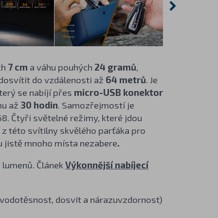
ch
7 cm
a váhu pouhých
24 gramů
,
osvítit do vzdálenosti až
64 metrů
. Je
erý se nabíjí přes
micro-USB konektor
imu až
30 hodin
. Samozřejmostí je
. Čtyři světelné režimy, které jdou
 z této svítilny skvělého parťáka pro
hu jistě mnoho místa nezabere
.
0 lumenů. Článek
Výkonnější nabíjecí
, vodotěsnost, dosvit a nárazuvzdornost)