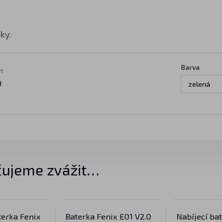
ky.
Barva
H
H
zelená
ujeme zvážit…
terka Fenix
Baterka Fenix E01 V2.0
Nabíjecí ba