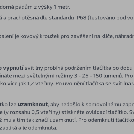
orná pádům z výšky 1 metr.
 a prachotěsná dle standardu IP68 (testováno pod vo
balení je kovový kroužek pro zavěšení na klíče, náhrad
o vypnutí
svítilny probíhá podržením tlačítka po dobu 
pínáte mezi světelnými režimy 3 - 25 - 150 lumenů. P
tko více jak 1,2 vteřiny. Po uvolnění tlačítka se svítil
tko lze
uzamknout
, aby nedošlo k samovolnému zapnu
e (v rozsahu 0,5 vteřiny) stiskněte ovládací tlačítko. S
imu a tím tak značí uzamknutí. Pro odemknutí tlačítko 
zabliká a je odemknuta.