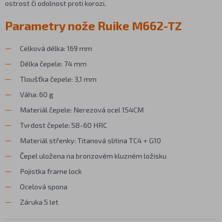
ostrost či odolnost proti korozi.
Parametry nože Ruike M662-TZ
Celková délka: 169 mm
Délka čepele: 74 mm
Tloušťka čepele: 3,1 mm
Váha: 60 g
Materiál čepele: Nerezová ocel 154CM
Tvrdost čepele: 58-60 HRC
Materiál střenky: Titanová slitina TC4 + G10
Čepel uložena na bronzovém kluzném ložisku
Pojistka frame lock
Ocelová spona
Záruka 5 let