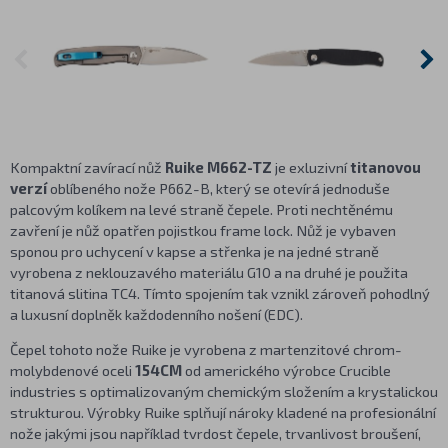
Kompaktní zavírací nůž
Ruike M662-TZ
je exluzivní
titanovou
verzí
oblíbeného nože P662-B, který se otevírá jednoduše
palcovým kolíkem na levé straně čepele. Proti nechtěnému
zavření je nůž opatřen pojistkou frame lock. Nůž je vybaven
sponou pro uchycení v kapse a střenka je na jedné straně
vyrobena z neklouzavého materiálu G10 a na druhé je použita
titanová slitina TC4. Tímto spojením tak vznikl zároveň pohodlný
a luxusní doplněk každodenního nošení (EDC).
Čepel tohoto nože Ruike je vyrobena z martenzitové chrom-
molybdenové oceli
154CM
od amerického výrobce Crucible
industries s optimalizovaným chemickým složením a krystalickou
strukturou. Výrobky Ruike splňují nároky kladené na profesionální
nože jakými jsou například tvrdost čepele, trvanlivost broušení,