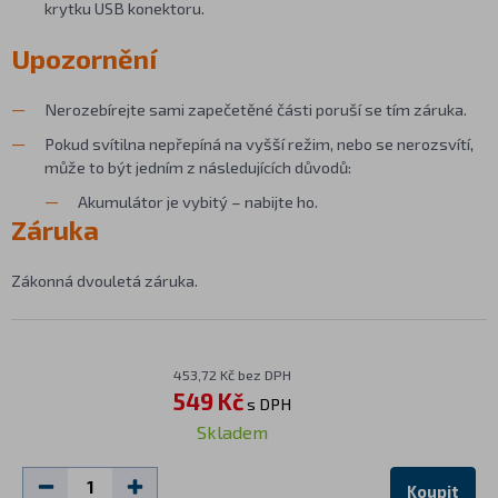
krytku USB konektoru.
Upozornění
Nerozebírejte sami zapečetěné části poruší se tím záruka.
Pokud svítilna nepřepíná na vyšší režim, nebo se nerozsvítí,
může to být jedním z následujících důvodů:
Akumulátor je vybitý – nabijte ho.
Záruka
Zákonná dvouletá záruka.
453,72 Kč bez DPH
549 Kč
s DPH
Skladem
Koupit