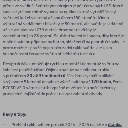
přímo ve svítilně. Světelným zdrojem je pět červených LED, které
jsou ukryté pod mírně vypouklou optikou, která vytváří široký
světelný kužel viditelný až pod úhlem 180 stupňů. Účinná
výstražná vzdálenost blikačky je 50 metrů, ale světlo je viditelné
až ze vzdálenosti 230 metrů. Hmotnost svítilny je
zanedbatelných 28 gramů. Součástí balení je i spona, díky které je
možné svítilnu připnout na batoh, oblečení či na popruh čelovky. Je
proto možné ji použít nejen jako zadní cyklosvětlo, ale i jako
bezpečnostní červené světlo při běhání a turistice.
Design držáku umožňuje rychlou montáž i demontáž světla na
kolo bez použití nářadí. Objímka pasuje na sedlovou trubku
s průměrem
20 až 35 milimetrů
. V režimu rychlého blikání
s výkonem 5 lumenů dosahuje výdrž svítilny až
120 hodin
, Fenix
BC05R V2.0 vám zajistí bezpečné osvětlení na noční tréninky,
pravidelné dojíždění do práce i na vytrvalostní závody.
Rady a tipy
:
Přehled cyklosvítilen pro rok 2024 - 2025 najdete v
článku