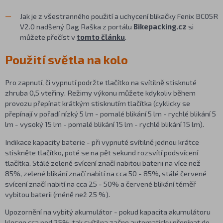
Jak je z všestranného použití a uchycení blikačky Fenix BC05R
V2.0 nadšený Dag Raška z portálu
Bikepacking.cz
si
můžete přečíst v
tomto článku
.
Použití světla na kolo
Pro zapnutí, či vypnutí podržte tlačítko na svítilně stisknuté
zhruba 0,5 vteřiny. Režimy výkonu můžete kdykoliv během
provozu přepínat krátkým stisknutím tlačítka (cyklicky se
přepínají v pořadí nízký 5 lm - pomalé blikání 5 lm - rychlé blikání 5
lm - vysoký 15 lm - pomalé blikání 15 lm - rychlé blikání 15 lm).
Indikace kapacity baterie - při vypnuté svítilně jednou krátce
stiskněte tlačítko, poté se na pět sekund rozsvítí podsvícení
tlačítka. Stálé zelené svícení značí nabitou baterii na více než
85%, zelené blikání značí nabití na cca 50 - 85%, stálé červené
svícení značí nabití na cca 25 - 50% a červené blikání téměř
vybitou baterii (méně než 25 %).
Upozornění na vybitý akumulátor - pokud kapacita akumulátoru
klesne cca pod 25%, tak svítilna začne automaticky přepínat do