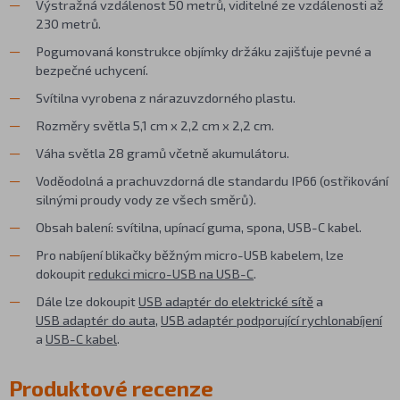
Výstražná vzdálenost 50 metrů, viditelné ze vzdálenosti až
230 metrů.
Pogumovaná konstrukce objímky držáku zajišťuje pevné a
bezpečné uchycení.
Svítilna vyrobena z nárazuvzdorného plastu.
Rozměry světla 5,1 cm x 2,2 cm x 2,2 cm.
Váha světla 28 gramů včetně akumulátoru.
Voděodolná a prachuvzdorná dle standardu IP66 (ostřikování
silnými proudy vody ze všech směrů).
Obsah balení: svítilna, upínací guma, spona, USB-C kabel.
Pro nabíjení blikačky běžným micro-USB kabelem, lze
dokoupit
redukci micro-USB na USB-C
.
Dále lze dokoupit
USB adaptér do elektrické sítě
a
USB adaptér do auta
,
USB adaptér podporující rychlonabíjení
a
USB-C kabel
.
Produktové recenze