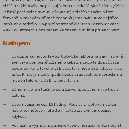
nižších režimů výkonu pro zajištění co nejdelší výdrže (do vyšších
režimů poté nelze svítilnu přepnout) a tlačítko začne blikat
červeně. V takovém případě doporučujeme svítilnu co nejdříve
nabít, aby nedošlo k vypnutí ochranné elektroniky zabudované
v akumulátorech a tím pádem ke zhasnutí světla při jeho vybití.
Nabíjení
Odklopte gumovou krytku USB-C konektoru na zadní straně
svítilny a pomocí přiloženého kabelu ji zapojte do počítače,
powerbanky,
síťového USB adaptéru
nebo
USB adaptéru do
auta
. K nabíjení lze případně použít i libovolnou nabíječku na
mobilní telefon s USB-C konektorem.
Během nabíjení tlačítko svítí červeně, po plném nabití svítí
zeleně.
Doba nabíjení je cca 1,5 hodiny. Použitý Li-pol akumulátor
netrpí paměťovým efektem, takže lze svítilnu dobíjet
kdykoliv.
Po nabití a vyjmutí napájecího kabelu nezapomeňte utěsnit