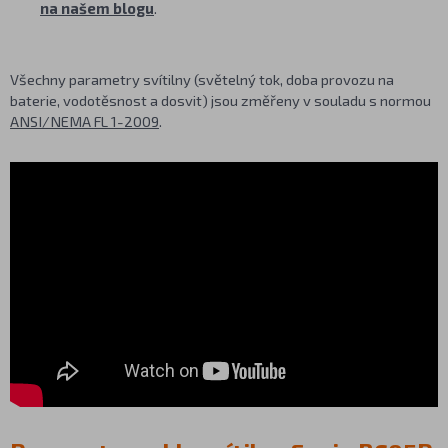
na našem blogu
.
Všechny parametry svítilny (světelný tok, doba provozu na
baterie, vodotěsnost a dosvit) jsou změřeny v souladu s normou
ANSI/NEMA FL 1-2009
.