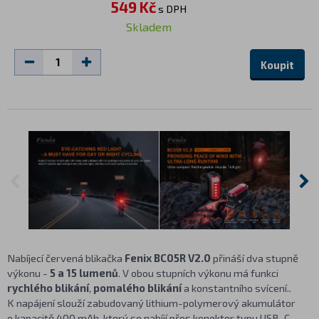
549 Kč
s DPH
Skladem
Koupit
Nabíjecí červená blikačka
Fenix BC05R V2.0
přináší dva stupně
výkonu -
5 a 15 lumenů
. V obou stupních výkonu má funkci
rychlého blikání
,
pomalého blikání
a konstantního svícení..
K napájení slouží zabudovaný lithium-polymerový akumulátor
o kapacitě 400 mAh, který se nabíjí přes konektor typu USB-C