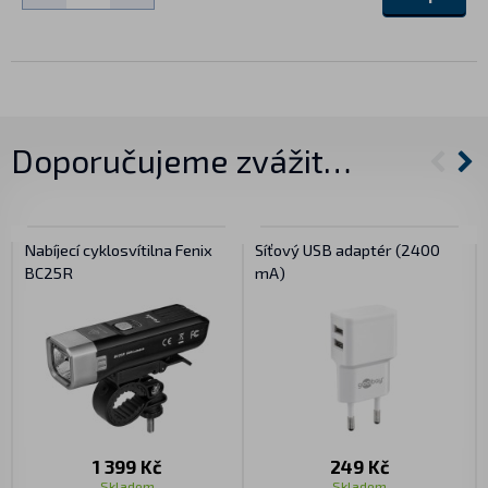
Doporučujeme zvážit…
Nabíjecí cyklosvítilna Fenix
Síťový USB adaptér (2400
BC25R
mA)
1 399 Kč
249 Kč
Skladem
Skladem