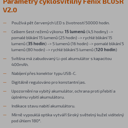
Parametry cyklosvítilny Fenix BC05R
V2.0
Používá pět červených LED s životností 50000 hodin.
Celkem šest režimů výkonu:
15 lumenů
(4,5 hodiny) ->
pomalé blikání 15 lumenů (25 hodin) -> rychlé blikání 15
lumenů (
35 hodin
) ->
5 lumenů (16 hodin) -> pomalé blikání 5
lumenů (80 hodin) -> rychlé blikání 5 lumenů (
120 hodin
)
Svítilna má zabudovaný Li-pol akumulátor s kapacitou
400mAh.
Nabíjení přes konektor typu USB-C.
Digitálně regulováno pro konstantní jas.
Upozornění na vybitý akumulátor, ochrana proti přebití a
úplnému vybití akumulátoru.
Indikace stavu nabití akumulátoru.
Mírně vypouklá optika vytváří široký světelný kužel viditelný
pod úhlem 180°.