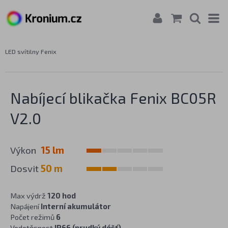
LED svítilny Fenix
Nabíjecí blikačka Fenix BC05R
V2.0
Výkon
15 lm
Dosvit
50 m
Max výdrž
120 hod
Napájení
Interní akumulátor
Počet režimů
6
Vodotěsnost
IP66 (prudký déšť)