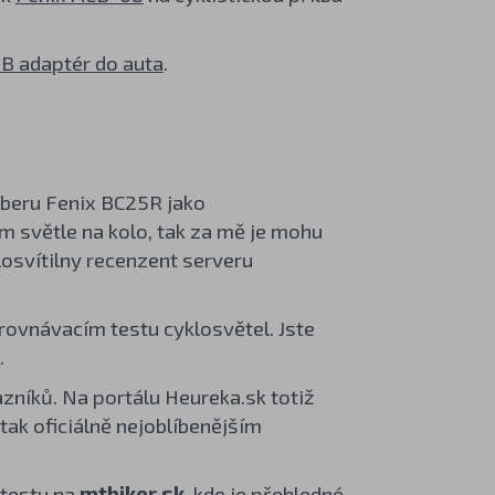
B adaptér do auta
.
 beru Fenix BC25R jako
m světle na kolo, tak za mě je mohu
losvítilny recenzent serveru
ovnávacím testu cyklosvětel. Jste
.
zníků. Na portálu Heureka.sk totiž
 tak oficiálně nejoblíbenějším
 testu na
mtbiker.sk
, kde je přehledné