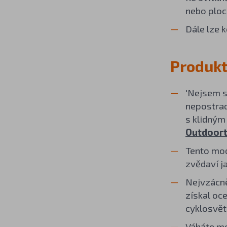
nebo ploch
Dále lze 
Produkt
'Nejsem s
nepostrad
s klidným
Outdoort
Tento mod
zvědaví j
Nejvzácně
získal oc
cyklosvět
Váháte me