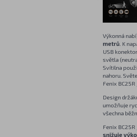
Výkonná nabíj
metrů
. K na
USB konektor
světla (neutr
Svítilna pou
nahoru. Svět
Fenix BC25R j
Design držáku
umožňuje rych
všechna běžn
Fenix BC25R 
snižuje výko