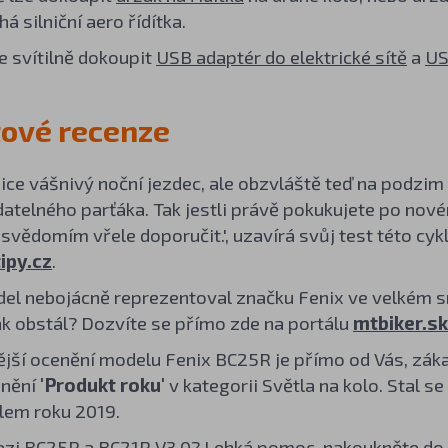
á silniční aero řídítka.
ke svítilně dokoupit
USB adaptér do elektrické sítě
a
US
ové recenze
ice vášnivý noční jezdec, ale obzvláště teď na podzim
atelného parťáka. Tak jestli právě pokukujete po nové
 svědomím vřele doporučit.', uzavírá svůj test této cyk
ipy.cz
.
el nebojácně reprezentoval značku Fenix ve velkém sr
ak obstál? Dozvíte se přímo zde na portálu
mtbiker.sk
jší ocenění modelu Fenix BC25R je přímo od Vás, záka
enění
'Produkt roku'
v kategorii Světla na kolo. Stal se
lem roku 2019.
zi BC25R a BC21R V3.0? Lehká pomoc, nakoukněte do