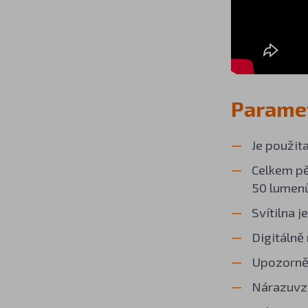
Paramet
Je použit
Celkem pě
50 lumenů
Svítilna 
Digitálně
Upozorněn
Nárazuvzd