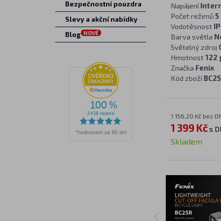
Bezpečnostní pouzdra
Napájení
Inter
Počet režimů
5
Slevy a akční nabídky
Vodotěsnost
IP
NOVÉ
Blog
Barva světla
N
Světelný zdroj
Hmotnost
122 
Značka
Fenix
Kód zboží
BC2
1 156,20 Kč bez D
1 399 Kč
s D
Skladem