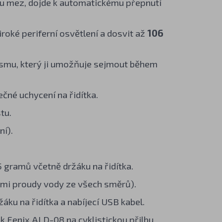
nou mez, dojde k automatickému přepnutí
roké periferní osvětlení a dosvit až
106
ismu, který ji umožňuje sejmout během
né uchycení na řidítka.
tu.
í).
 gramů včetně držáku na řidítka.
ými proudy vody ze všech směrů).
žáku na řidítka a nabíjecí USB kabel.
ák
Fenix ALD-08
na cyklistickou přilbu