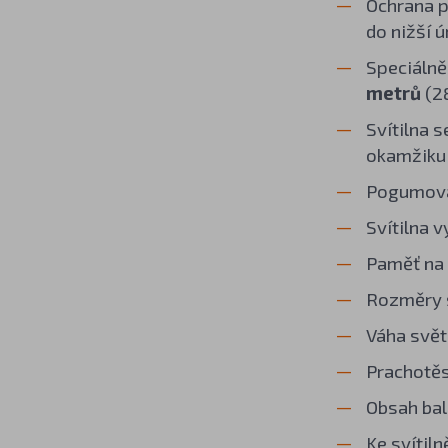
Ochrana p
do nižší 
Speciálně
metrů
(28
Svítilna 
okamžiku 
Pogumovan
Svítilna 
Paměť na 
Rozměry s
Váha svět
Prachotěs
Obsah bale
Ke svítil