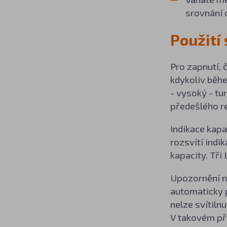
srovnání 
Použití
Pro zapnutí, 
kdykoliv běhe
- vysoký - tur
předešlého r
Indikace kapa
rozsvítí indi
kapacity. Tři
Upozornění na
automaticky p
nelze svítiln
V takovém pří