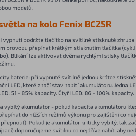
obou modelů.
 světla na kolo Fenix BC25R
či vypnutí podržte tlačítko na svítilně stisknuté zhru
m provozu přepínat krátkým stisknutím tlačítka (cyklic
bo). Blikání lze aktivovat dvěma rychlými stisky tlačítk
ežimu.
city baterie: při vypnuté svítilně jednou krátce stiskně
kační LED, které značí stav nabití akumulátoru: Jedna 
 LED: 51 - 85% kapacity. Čtyři LED: 86 - 100% kapacity.
 vybitý akumulátor - pokud kapacita akumulátoru kles
řepínat do nižších režimů výkonu pro zajištění co nej
u přepnout). Pokud je akumulátor kriticky vybitý, tak za
padě doporučujeme svítilnu co nejdříve nabít, aby ned