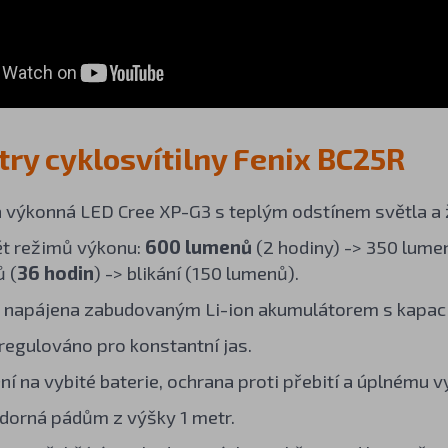
ry cyklosvítilny Fenix BC25R
a výkonná LED Cree XP-G3 s teplým odstínem světla a 
t režimů výkonu:
600 lumenů
(2 hodiny) -> 350 lumen
 (
36 hodin
) -> blikání (150 lumenů).
je napájena zabudovaným Li-ion akumulátorem s kapa
 regulováno pro konstantní jas.
í na vybité baterie, ochrana proti přebití a úplnému v
orná pádům z výšky 1 metr.