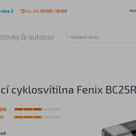
Kon
raha 2
Po–Pá
10:00–18:00
 čelovky & outdoor
cí cyklosvítilna Fenix BC25
lm
 m
hod