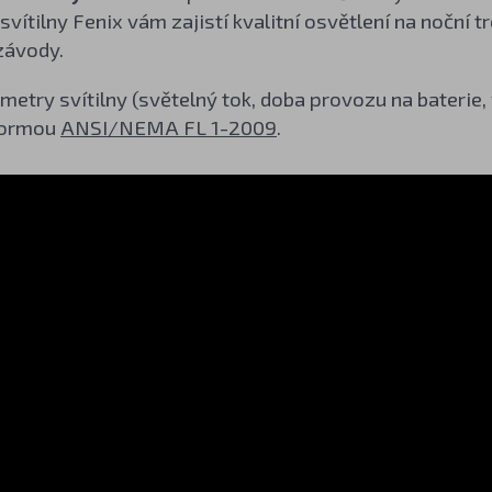
osvítilny Fenix vám zajistí kvalitní osvětlení na noční t
závody.
etry svítilny (světelný tok, doba provozu na baterie
normou
ANSI/NEMA FL 1-2009
.