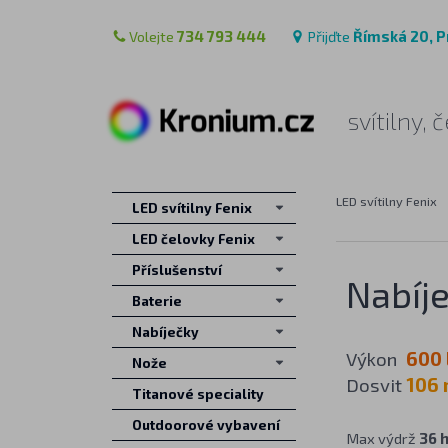
Volejte
734 793 444
Přijďte
Římská 20, P
svítilny,
LED svítilny Fenix
LED svítilny Fenix
LED čelovky Fenix
Příslušenství
Nabíje
Baterie
Nabíječky
Výkon
600 
Nože
Dosvit
106
Titanové speciality
Outdoorové vybavení
Max výdrž
36 