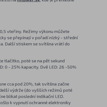
ba 0,5 vteřiny. Režimy výkonu můžete
ky se přepínají v pořadí nízký - střední
a. Další stiskem se svítilna vrátí do
te tlačítko, poté se na pět sekund
LED: 0 - 25% kapacity. Dvě LED: 26 -50%
ne cca pod 20%, tak svítilna začne
delší výdrže (do vyšších režimů poté
čne blikat poslední indikační LED.
ošlo k vypnutí ochranné elektroniky