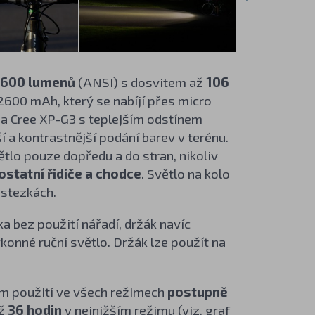
600 lumenů
(ANSI) s dosvitem až
106
2600 mAh, který se nabíjí přes micro
da Cree XP-G3 s teplejším odstínem
í a kontrastnější podání barev v terénu.
ětlo pouze dopředu a do stran, nikoliv
ostatní řidiče a chodce
. Světlo na kolo
ostezkách.
 bez použití nářadí, držák navíc
ýkonné ruční světlo. Držák lze použít na
ším použití ve všech režimech
postupně
až
36 hodin
v nejnižším režimu (viz.
graf