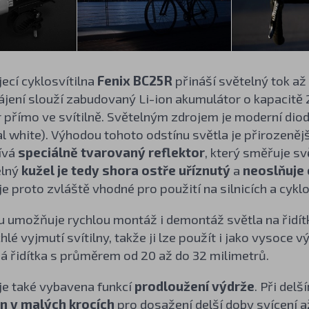
ecí cyklosvítilna
Fenix BC25R
přináší světelný tok až
pájení slouží zabudovaný Li-ion akumulátor o kapacitě 
 přímo ve svítilně. Světelným zdrojem je moderní dio
al white). Výhodou tohoto odstínu světla je přirozenějš
žívá
speciálně tvarovaný reflektor
, který směřuje sv
elný
kužel je tedy shora ostře uříznutý
a
neoslňuje 
e proto zvláště vhodné pro použití na silnicích a cykl
 umožňuje rychlou montáž i demontáž světla na řidítka
lé vyjmutí svítilny, takže ji lze použít i jako vysoce v
á řidítka s průměrem od 20 až do 32 milimetrů.
je také vybavena funkcí
prodloužení výdrže
. Při del
n v malých krocích
pro dosažení delší doby svícení 