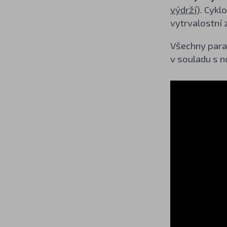
výdrží
). Cykl
vytrvalostní 
Všechny param
v souladu s 