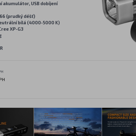
ní akumulátor, USB dobíjení
66 (prudký déšť)
eutrální bílá (4000-5000 K)
Cree XP-G3
g
5R
PH
PH