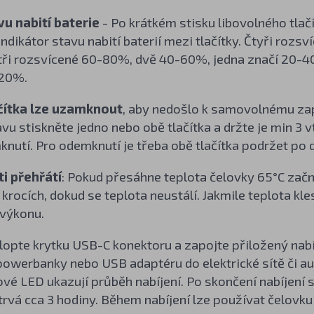
vu nabití baterie
- Po krátkém stisku libovolného tlač
indikátor stavu nabití baterií mezi tlačítky. Čtyři rozs
ři rozsvícené 60-80%, dvě 40-60%, jedna značí 20-40% 
 20%.
čítka lze uzamknout
, aby nedošlo k samovolnému zap
u stiskněte jedno nebo obě tlačítka a držte je min 3 v
knutí. Pro odemknutí je třeba obě tlačítka podržet po d
i přehřátí
: Pokud přesáhne teplota čelovky 65°C zač
krocích, dokud se teplota neustálí. Jakmile teplota k
 výkonu.
klopte krytku USB-C konektoru a zapojte přiložený nabí
powerbanky nebo USB adaptéru do elektrické sítě či au
ové LED ukazují průběh nabíjení. Po skončení nabíjení s
rvá cca 3 hodiny. Během nabíjení lze používat čelovk