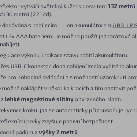
eflektor vytváří světelný kužel s dosvitem
132 metrů
ti 30 metrů (221 cd).
e dodávána s nabíjecím Li-ion akumulátorem
ARB-LP1
et i 3x AAA bateriemi. Je možno použít jednorázové alk
nabíjet).
 regulace výkonu, indikace stavu nabití akumulátoru.
přes USB-C konektor, doba nabíjení zcela vybitého akum
če pro pohodlné ovládání a s možností uzamknutí pro
e možné naklápět v několika krocích a tím nastavit po
 z
lehké magnéziové slitiny
a tvrzeného plastu.
rekvence kroků: jas se automaticky přizpůsobuje rychl
reflexními prvky zvyšuje pasivní bezpečnost.
dorná pádům z
výšky 2 metrů
.