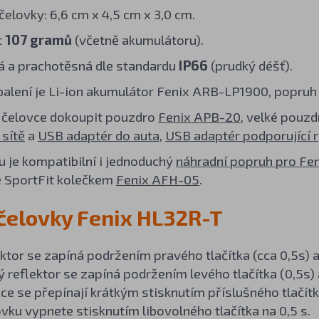
elovky: 6,6 cm x 4,5 cm x 3,0 cm.
t
107 gramů
(včetně akumulátoru).
 a prachotěsná dle standardu
IP66
(prudký déšť).
balení je Li-ion akumulátor Fenix ARB-LP1900, popruh n
k čelovce dokoupit pouzdro
Fenix APB-20
, velké pouz
 sítě
a
USB adaptér do auta
,
USB adaptér podporující 
u je kompatibilní i jednoduchý
náhradní popruh pro Fe
 SportFit kolečkem
Fenix AFH-05
.
 čelovky Fenix HL32R-T
ktor se zapíná podržením pravého tlačítka (cca 0,5s)
ý reflektor se zapíná podržením levého tlačítka (0,5s)
ce se přepínají krátkým stisknutím příslušného tlačít
vku vypnete stisknutím libovolného tlačítka na 0,5 s.