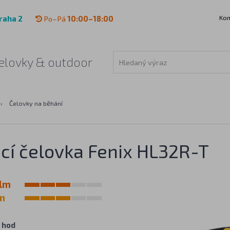
Kon
raha 2
Po–Pá
10:00–18:00
 čelovky & outdoor
›
Čelovky na běhání
cí čelovka Fenix HL32R-T
lm
m
 hod