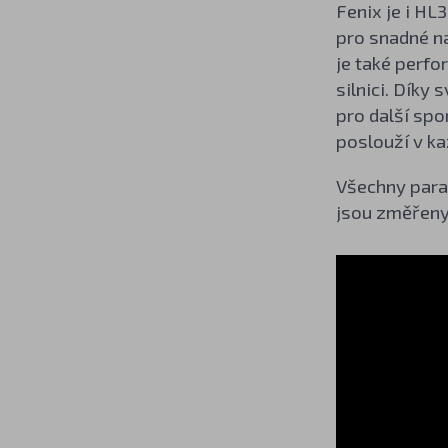
Fenix je i H
pro snadné na
je také perfo
silnici. Díky
pro další spo
poslouží v ka
Všechny param
jsou změřeny