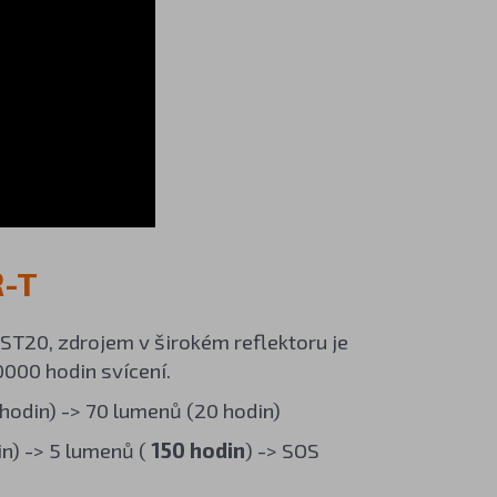
R-T
ST20, zdrojem v širokém reflektoru je
0000 hodin svícení.
hodin) -> 70 lumenů (20 hodin)
n) -> 5 lumenů (
150 hodin
) -> SOS