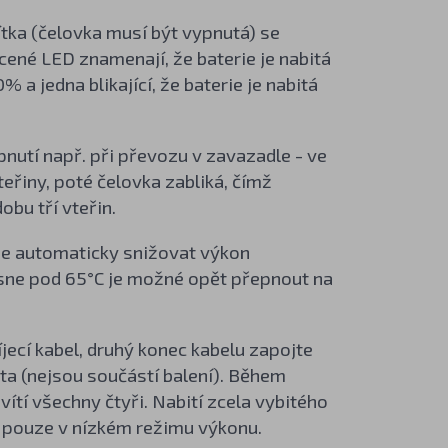
ítka (čelovka musí být vypnutá) se
vícené LED znamenají, že baterie je nabitá
a jedna blikající, že baterie je nabitá
nutí např. při převozu v zavazadle - ve
teřiny, poté čelovka zabliká, čímž
obu tří vteřin.
ne automaticky snižovat výkon
lesne pod 65°C je možné opět přepnout na
jecí kabel, druhý konec kabelu zapojte
ta (nejsou součástí balení). Během
vítí všechny čtyři. Nabití zcela vybitého
u pouze v nízkém režimu výkonu.