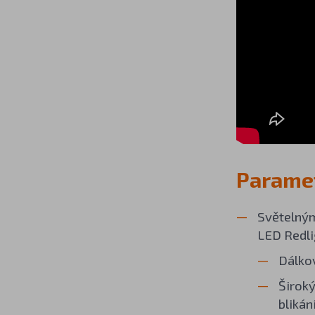
Paramet
Světelným
LED Redli
Dálkov
Široký
blikán