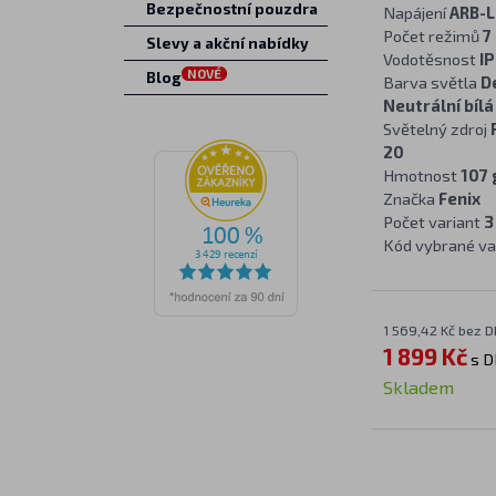
Bezpečnostní pouzdra
Napájení
ARB-L
Počet režimů
7
Slevy a akční nabídky
Vodotěsnost
IP
NOVÉ
Blog
Barva světla
D
Neutrální bíl
Světelný zdroj
20
Hmotnost
107 
Značka
Fenix
Počet variant
3
Kód vybrané va
1 569,42 Kč bez 
1 899 Kč
s D
Skladem