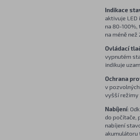
Indikace sta
aktivuje LED 
na 80-100%, t
na méně než
Ovládací
tla
vypnutém stav
indikuje uzam
Ochrana prot
v pozvolných 
vyšší režimy
Nabíjení
: Od
do počítače, 
nabíjení stav
akumulátoru t