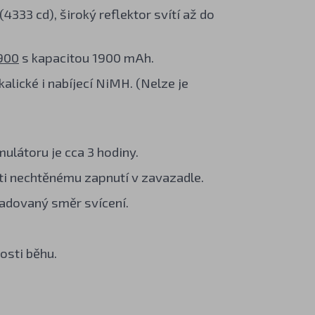
(4333 cd), široký reflektor svítí až do
900
s kapacitou 1900 mAh.
alické i nabíjecí NiMH. (Nelze je
ulátoru je cca 3 hodiny.
ti nechtěnému zapnutí v zavazadle.
žadovaný směr svícení.
osti běhu.