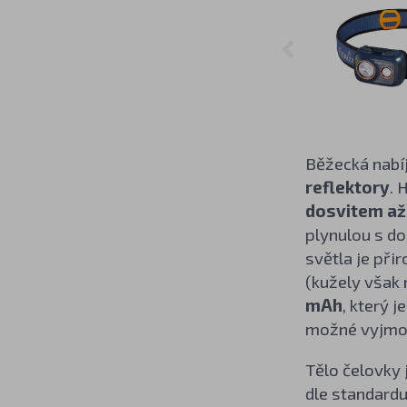
Běžecká nabí
reflektory
. 
dosvitem až
plynulou s d
světla je při
(kužely však 
mAh
, který 
možné vyjmo
Tělo čelovky
dle standard