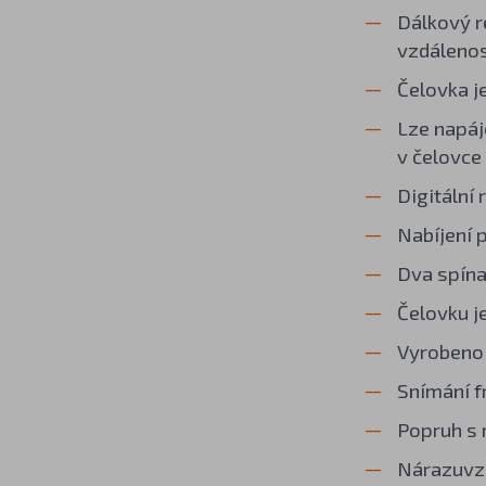
Dálkový r
vzdálenos
Čelovka j
Lze napáj
v čelovce 
Digitální
Nabíjení 
Dva spína
Čelovku j
Vyrobeno
Snímání f
Popruh s 
Nárazuvz