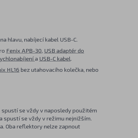
a hlavu, nabíjecí kabel USB-C.
dro
Fenix APB-30
,
USB adaptér do
rychlonabíjení
a
USB-C kabel
.
nix HL16
bez utahovacího kolečka, nebo
 a spustí se vždy v naposledy použitém
 a spustí se vždy v režimu nejnižším.
ka. Oba reflektory nelze zapnout