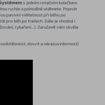
t Systémem
s
jedním rotačním kolečkem
ukou rychle a pohodlně utáhnete. Popruh
rou pasivní viditelnost při běhu po
ště pro běh po trailech. Dále je vhodná i
yžování, rybaření...). Zaručeně vám skvěle
 vodotěsnost, dosvit a nárazuvzdornost)