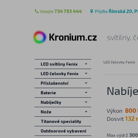
Volejte
734 793 444
Přijďte
Římská 20, P
svítilny,
LED čelovky Fenix
LED svítilny Fenix
LED čelovky Fenix
Příslušenství
Nabíje
Baterie
Nabíječky
Výkon
800 
Nože
Dosvit
132 
Titanové speciality
Outdoorové vybavení
Max výdrž
300