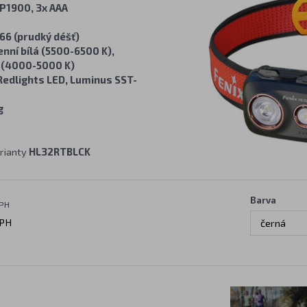
P1900, 3x AAA
66 (prudký déšť)
enní bílá (5500-6500 K),
á (4000-5000 K)
Redlights LED, Luminus SST-
g
rianty
HL32RTBLCK
Barva
DPH
PH
černá