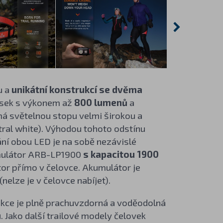
u a
unikátní konstrukcí se dvěma
prsek s výkonem až
800 lumenů
a
á světelnou stopu velmi širokou a
utral white). Výhodou tohoto odstínu
dání obou LED je na sobě nezávislé
umulátor ARB-LP1900
s kapacitou 1900
ktor přímo v čelovce. Akumulátor je
(nelze je v čelovce nabíjet).
rukce je plně prachuvzdorná a voděodolná
ů
. Jako další trailové modely čelovek