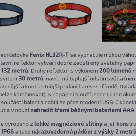
jecí čelovka
Fenix HL32R-T
se vyznačuje nízkou váho
Hlavní reflektor vytváří dobře zaostřený světelný pa
 132 metrů
. Druhý reflektor s výkonem
200 lumenů
m
osvitem
30 metrů
, navíc má teplejší odstín světla (ne
rozenější a kontrastnější podání barev v přírodě. Ovlá
nelze kombinovat). K napájení slouží jeden Li-ion ak
je součástí balení a nabíjí se přes moderní USB-C kone
ut a
v nouzi
nahradit třemi běžnými bateriemi AAA
 je vyrobeno z
lehké magnéziové slitiny
a její konst
u
IP66
a také
nárazuvzdorná pádům z výšky 2 metr