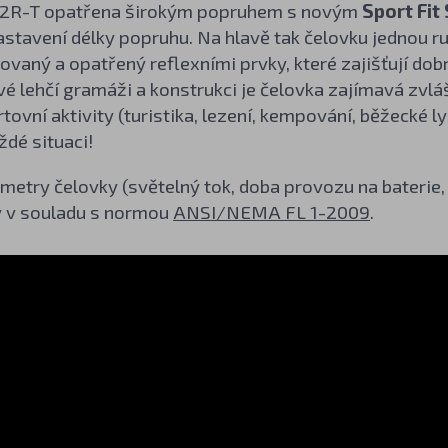
L32R-T opatřena širokým popruhem s novým
Sport Fi
stavení délky popruhu. Na hlavě tak čelovku jednou r
rovaný a opatřený reflexními prvky, které zajišťují dob
 své lehčí gramáži a konstrukci je čelovka zajímavá zvlá
rtovní aktivity (turistika, lezení, kempování, běžecké l
ždé situaci!
etry čelovky (světelný tok, doba provozu na baterie,
 v souladu s normou
ANSI/NEMA FL 1-2009
.