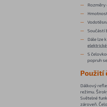
Rozměry č
Hmotnos
Vodotěsná
Součástí 
Dále lze 
elektrické
S čelovko
popruh se
Použití
Dálkový refle
režimu. Širok
Světelné funk
zároveň. Čelo