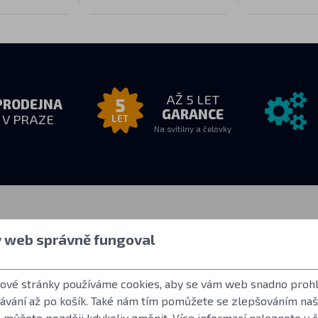
AŽ 5 LET
5
PRODEJNA
GARANCE
V PRAZE
LET
Na svítilny a čelovky
zvednutí
Vše o nákupu
Další info
y web správně fungoval
8:00
Jak nakupovat
Uživatelský účet
drese
Obchodní podmínky
Často kladené o
tové stránky používáme cookies, aby se vám web snadno prohl
Vrácení zboží
Norma ANSI FL 
dávání až po košík. Také nám tím pomůžete se zlepšováním na
Záruční podmínky Fenix
LED použité ve s
 můžete později kdykoliv změnit. Více informací naleznete v 