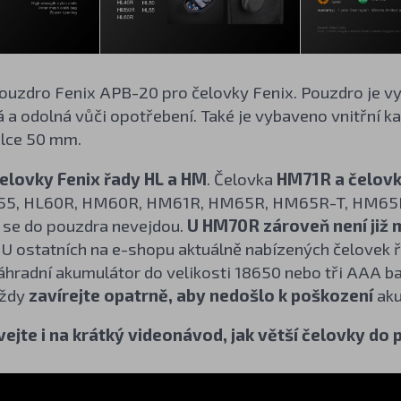
ouzdro Fenix APB-20 pro čelovky Fenix. Pouzdro je vy
 a odolná vůči opotřebení. Také je vybaveno vnitřní 
lce 50 mm.
čelovky Fenix řady HL a HM
. Čelovka
HM71R a čelovk
L55, HL60R, HM60R, HM61R, HM65R, HM65R-T, HM65
ak se do pouzdra nevejdou.
U HM70R zároveň není již 
. U ostatních na e-shopu aktuálně nabízených čelovek
áhradní akumulátor do velikosti 18650 nebo tři AAA b
vždy
zavírejte opatrně, aby nedošlo k poškození
aku
vejte i na krátký videonávod, jak větší čelovky do