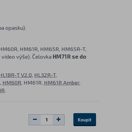
na opasku).
R, HM60R, HM61R, HM65R, HM65R-T,
 video výše). Čelovka
HM71R se do
HL18R-T V2.0
,
HL32R-T
,
,
HM60R
, HM61R,
HM61R Amber
,
0R
.
Koupit