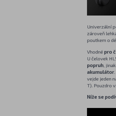
Univerzální p
zároveň lehká
poutkem o dé
Vhodné
pro 
U čelovek H
popruh
, jin
akumulátor
vejde jeden n
T). Pouzdro 
Níže se podí