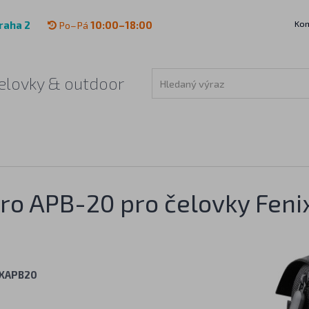
Kon
raha 2
Po–Pá
10:00–18:00
 čelovky & outdoor
ro APB-20 pro čelovky Feni
IXAPB20