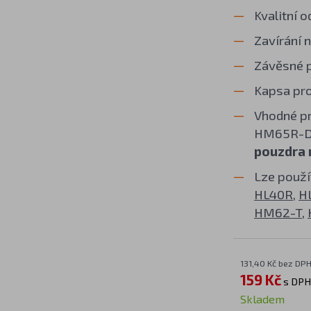
Kvalitní 
Zavírání n
Závěsné p
Kapsa pro
Vhodné p
HM65R-DT 
pouzdra 
Lze použí
HL40R
,
H
HM62-T
,
131,40 Kč bez DP
159 Kč
s DPH
Skladem