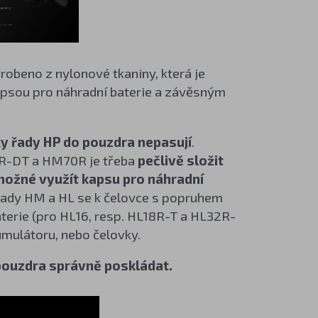
robeno z nylonové tkaniny, která je
kapsou pro náhradní baterie a závěsným
y řady HP do pouzdra nepasují
.
R-DT a HM70R je třeba
pečlivě složit
možné využít kapsu pro náhradní
 řady HM a HL se k čelovce s popruhem
aterie (pro HL16, resp. HL18R-T a HL32R-
mulátoru, nebo čelovky.
 pouzdra správně poskládat.