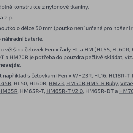
odolná konstrukce z nylonové tkaniny.
a zip.
outko o délce 50 mm (poutko není určené pro nošení 
 náhradní baterie.
ro většinu čelovek Fenix řady HL a HM (HL55, HL60
a HM70R je potřeba do pouzdra pečlivě skládat, viz.
nevejde
.
t například s čelovkami Fenix
WH23R
,
HL16
, HL18R-T,
L45R
, HL50, HL60R,
HM23
,
HM50R
,
HM51R
Ruby
,
Vitae
HM65R
, HM65R-T,
HM65R-T V2.0
, HM65R-DT a
HM7
H