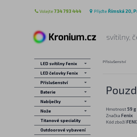
Volejte
734 793 444
Přijďte
Římská 20, P
svítilny,
Příslušenství
LED svítilny Fenix
LED čelovky Fenix
Příslušenství
Pouzd
Baterie
Nabíječky
Hmotnost
59 g
Nože
Značka
Fenix
Titanové speciality
Kód zboží
FEN
Outdoorové vybavení