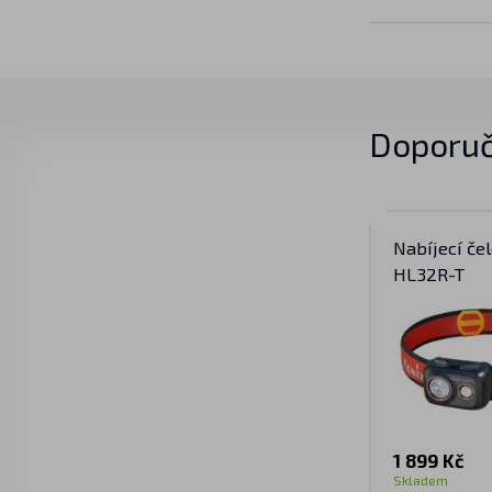
Doporuč
Nabíjecí če
HL32R-T
1 899 Kč
Skladem