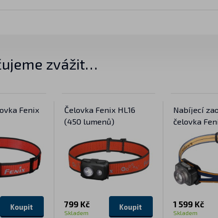
ujeme zvážit…
lovka Fenix
Čelovka Fenix HL16
Nabíjecí za
(450 lumenů)
čelovka Fen
799 Kč
1 599 Kč
Koupit
Koupit
Skladem
Skladem