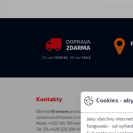
DOPRAVA
ZDARMA
ČR nad
1000 Kč
, SR nad
100 €
Kontakty
Osobní vy
Cookies - ab
Obchod
Kronium
provozuje
PO–PÁ 10:00–1
společnost Kronium s.r.o.
v prodejně na a
Jako všechny interne
Mobil: +420 734 793 444
Kronium.cz
fungovalo - od vyhle
Tel. ČR: +420 222 200 444
Římská 20
Svá nastavení cookies