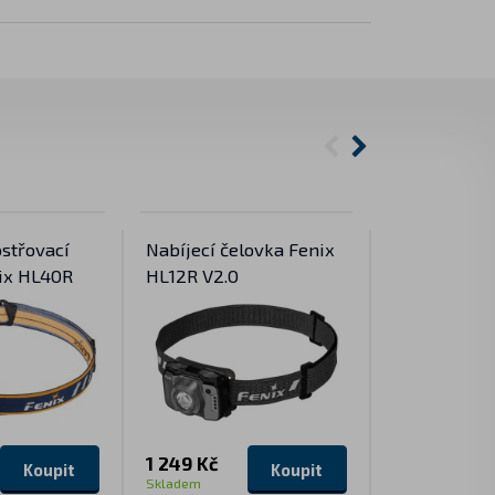
ostřovací
Nabíjecí čelovka Fenix
Nabíjecí če
ix HL40R
HL12R V2.0
Vitae
1 249 Kč
2 499 Kč
Koupit
Koupit
Skladem
Skladem