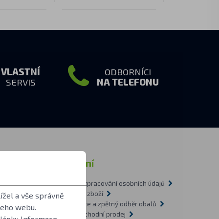
VLASTNÍ
ODBORNÍCI
SERVIS
NA TELEFONU
rmace
Ostatní
Zásady zpracování osobních údajů
tázky
Doprava zboží
ížel a vše správně
1-2009
Recyklace a zpětný odběr obalů
šeho webu.
vítilnách
Velkoobchodní prodej
článku
Informace