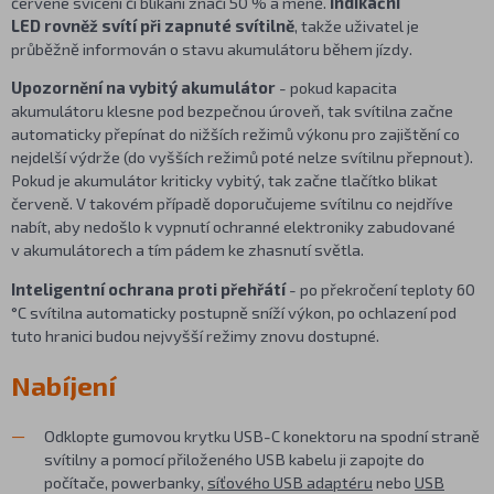
červené svícení či blikání značí 50 % a méně.
Indikační
LED rovněž svítí při zapnuté svítilně
, takže uživatel je
průběžně informován o stavu akumulátoru během jízdy.
Upozornění na vybitý akumulátor
- pokud kapacita
akumulátoru klesne pod bezpečnou úroveň, tak svítilna začne
automaticky přepínat do nižších režimů výkonu pro zajištění co
nejdelší výdrže (do vyšších režimů poté nelze svítilnu přepnout).
Pokud je akumulátor kriticky vybitý, tak začne tlačítko blikat
červeně. V takovém případě doporučujeme svítilnu co nejdříve
nabít, aby nedošlo k vypnutí ochranné elektroniky zabudované
v akumulátorech a tím pádem ke zhasnutí světla.
Inteligentní ochrana proti přehřátí
- po překročení teploty 60
°C svítilna automaticky postupně sníží výkon, po ochlazení pod
tuto hranici budou nejvyšší režimy znovu dostupné.
Nabíjení
Odklopte gumovou krytku USB-C konektoru na spodní straně
svítilny a pomocí přiloženého USB kabelu ji zapojte do
počítače, powerbanky,
síťového USB adaptéru
nebo
USB