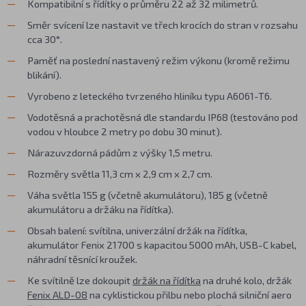
Kompatibilní s řídítky o průměru 22 až 32 milimetrů.
Směr svícení lze nastavit ve třech krocích do stran v rozsahu
cca 30°.
Paměť na poslední nastavený režim výkonu (kromě režimu
blikání).
Vyrobeno z leteckého tvrzeného hliníku typu A6061-T6.
Vodotěsná a prachotěsná dle standardu IP68 (testováno pod
vodou v hloubce 2 metry po dobu 30 minut).
Nárazuvzdorná pádům z výšky 1,5 metru.
Rozměry světla 11,3 cm x 2,9 cm x 2,7 cm.
Váha světla 155 g (včetně akumulátoru), 185 g (včetně
akumulátoru a držáku na řídítka).
Obsah balení: svítilna, univerzální držák na řídítka,
akumulátor Fenix 21700 s kapacitou 5000 mAh, USB-C kabel,
náhradní těsnící kroužek.
Ke svítilně lze dokoupit
držák na řídítka
na druhé kolo, držák
Fenix ALD-08
na cyklistickou přilbu nebo plochá silniční aero