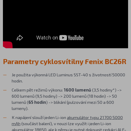
Parametry cyklosvítilny Fenix BC26R
Je použita výkonná LED Luminus SST-40 s životností 50000
hodin.
Celkem pět režimů výkonu:
1600 lumenů
(3,5 hodiny*) ->
600 lumenů (9,5 hodiny) -> 200 lumenů (18 hodin) -> 50
lumenů (
65 hodin
) -> blikání (pulzování mezi 50 a 600
lumeny).
K napájení slouží jeden Li-ion
akumulátor typu 21700 5000
mAh
(součást balení), v nouzi lze využít i jeden Li-ion
akumulátor 18650, ale k němu je nutné dokoupit
redukci ALF-