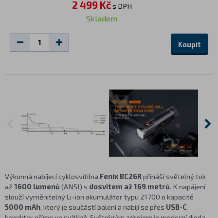
2 499 Kč
s DPH
Skladem
Koupit
Výkonná nabíjecí cyklosvítilna
Fenix BC26R
přináší světelný tok
až
1600 lumenů
(ANSI) s
dosvitem až 169 metrů
. K napájení
slouží vyměnitelný Li-ion akumulátor typu 21700 o kapacitě
5000 mAh
, který je součástí balení a nabíjí se přes
USB-C
konektor přímo ve svítilně. Světelným zdrojem je moderní dioda