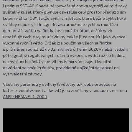
Luminus SST-40. Speciálně vytvořená optika vytváří velmi široký
světelný kužel, který plynule osvětluje celý prostor před jízdním
kolem v úhlu 100°, takže svítí i v místech, které běžné cyklistické
svítilny nepokryjí. Design držáku umožňuje rychlou montáž i
demontáž světla na řídítka bez použití nářadí, držák navíc
umožňuje rychlé vyjmutí svítilny, takže ji lze použít i jako vysoce
výkonné ruční světlo. Držák lze použít na všechna řídítka
s průměrem od 22 až do 32 milimetrů. Fenix BC26R nabízí celkem
pět digitálně regulovaných režimů výkonu s výdrží až 65 hodin a
nechybí ani blikání. Cyklosvítilny Fenix vám zajistí kvalitní
osvětlení na noční tréninky, pravidelné dojíždění do práce i na
vytrvalostní závody.
Všechny parametry svítilny (světelný tok, doba provozu na
baterie, vodotěsnost a dosvit) jsou změřeny v souladu s normou
ANSI/NEMA FL 1-2009
.