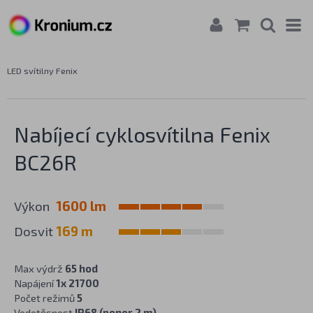
LED svítilny Fenix
Nabíjecí cyklosvítilna Fenix
BC26R
Výkon
1600 lm
Dosvit
169 m
Max výdrž
65 hod
Napájení
1x 21700
Počet režimů
5
Vodotěsnost
IP68 (ponor 2 m)