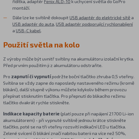
řídítka, adaptér
Fenix ALD-10
k uchycení světla do GoPro
montáží.
Dále lze ke svítilně dokoupit
USB adaptér do elektrické sítě
a
USB adaptér do auta
,
USB adaptér podporující rychlonabíjení
a
USB-C kabel
.
Použití světla na kolo
Z výroby může být uvnitř svítilny na akumulátoru izolační krytka.
Před prvním použitím ji z akumulátoru odstraňte.
Pro
zapnutí či vypnutí
podržte boční tlačítko zhruba 0,5 vteřiny.
Svítilna se vždy zapne do naposledy nastaveného režimu (kromě
blikání), další stupně výkonu můžete kdykoliv během provozu
přepínat stisknutím tlačítka. Pro přepnutí do blikacího režimu
tlačítko dvakrát rychle stiskněte.
Indikace kapacity baterie
(platí pouze při napájení 21700 Li-ion
akumulátorem) - při vypnuté svítilně jednou krátce stiskněte
tlačítko, poté se na tři vteřiny rozsvítí indikační LED u tlačítka.
Zelené svícení či blikání značí nabitou baterii na více než 50%,