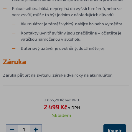
Pokud svítilna bliká, nepřepíná do vyšších režimů, nebo se
nerozsvítí, může to být jedním z následujících důvodů:
Akumulátor je téměř vybitý, nabijte ho nebo vyměňte.
Kontakty uvnitř svítilny jsou znečištěné – očistěte je
vatičkou namočenou v alkoholu.
Bateriový uzávěr je uvolněný, dotáhněte jej.
Záruka
Záruka pět let na svítilnu, záruka dva roky na akumulátor.
2 065,29 Kč bez DPH
2 499 Kč
s DPH
Skladem
Koupit