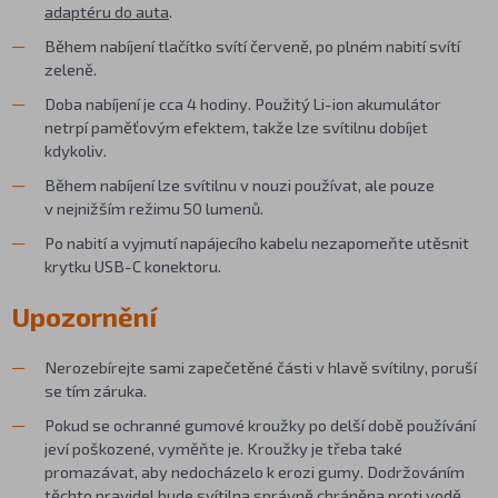
adaptéru do auta
.
Během nabíjení tlačítko svítí červeně, po plném nabití svítí
zeleně.
Doba nabíjení je cca 4 hodiny. Použitý Li-ion akumulátor
netrpí paměťovým efektem, takže lze svítilnu dobíjet
kdykoliv.
Během nabíjení lze svítilnu v nouzi používat, ale pouze
v nejnižším režimu 50 lumenů.
Po nabití a vyjmutí napájecího kabelu nezapomeňte utěsnit
krytku USB-C konektoru.
Upozornění
Nerozebírejte sami zapečetěné části v hlavě svítilny, poruší
se tím záruka.
Pokud se ochranné gumové kroužky po delší době používání
jeví poškozené, vyměňte je. Kroužky je třeba také
promazávat, aby nedocházelo k erozi gumy. Dodržováním
těchto pravidel bude svítilna správně chráněna proti vodě.