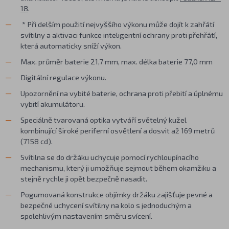
18
.
* Při delším použití nejvyššího výkonu může dojít k zahřátí
svítilny a aktivaci funkce inteligentní ochrany proti přehřátí,
která automaticky sníží výkon.
Max. průměr baterie 21,7 mm, max. délka baterie 77,0 mm
Digitální regulace výkonu.
Upozornění na vybité baterie, ochrana proti přebití a úplnému
vybití akumulátoru.
Speciálně tvarovaná optika vytváří světelný kužel
kombinující široké periferní osvětlení a dosvit až 169 metrů
(7158 cd).
Svítilna se do držáku uchycuje pomocí rychloupínacího
mechanismu, který ji umožňuje sejmout během okamžiku a
stejně rychle ji opět bezpečně nasadit.
Pogumovaná konstrukce objímky držáku zajišťuje pevné a
bezpečné uchycení svítilny na kolo s jednoduchým a
spolehlivým nastavením směru svícení.