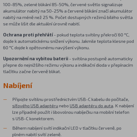
100-85%, zelené blikání 85-50%, červené světlo signalizuje
akumulátor nabitý na 50-25% a červené blikání značí akumulátor
nabitý na méně než 25 %. Počet dostupných režimů bílého světla
se může lišit dle aktuální úrovně nabití.
Ochrana proti přehřátí
- pokud teplota svítilny překročí 60 °C,
dojde k automatickému snížení výkonu. Jakmile teplota klesne pod
60 °C dojde k opětovnému navýšení výkonu.
Upozornění na vybitou baterii
- svítilna postupně automaticky
přepne do nejnižšího režimu výkonu a indikační dioda v přepínacím
tlačítku začne červeně blikat.
Nabíjení
Připojte svítilnu prostřednictvím USB-C kabelu do počítače,
síťového USB adaptéru
nebo
USB adaptéru do auta
. K nabíjení
lze případně použít i libovolnou nabíječku na mobilní telefon
s USB-C konektorem.
Během nabíjení svítí indikační LED v tlačítku červeně, po
plném nabití svítí zeleně.