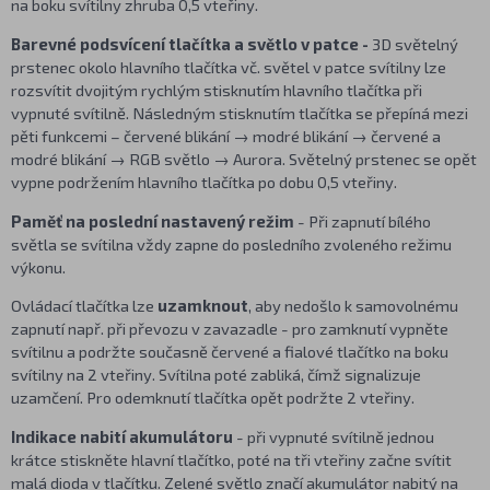
na boku svítilny zhruba 0,5 vteřiny.
Barevné podsvícení tlačítka a světlo v patce -
3D světelný
prstenec okolo hlavního tlačítka vč. světel v patce svítilny lze
rozsvítit dvojitým rychlým stisknutím hlavního tlačítka při
vypnuté svítilně. Následným stisknutím tlačítka se přepíná mezi
pěti funkcemi – červené blikání → modré blikání → červené a
modré blikání → RGB světlo → Aurora. Světelný prstenec se opět
vypne podržením hlavního tlačítka po dobu 0,5 vteřiny.
Paměť na poslední nastavený režim
- Při zapnutí bílého
světla se svítilna vždy zapne do posledního zvoleného režimu
výkonu.
Ovládací tlačítka lze
uzamknout
, aby nedošlo k samovolnému
zapnutí např. při převozu v zavazadle - pro zamknutí vypněte
svítilnu a podržte současně červené a fialové tlačítko na boku
svítilny na 2 vteřiny. Svítilna poté zabliká, čímž signalizuje
uzamčení. Pro odemknutí tlačítka opět podržte 2 vteřiny.
Indikace nabití akumulátoru
- při vypnuté svítilně jednou
krátce stiskněte hlavní tlačítko, poté na tři vteřiny začne svítit
malá dioda v tlačítku. Zelené světlo značí akumulátor nabitý na