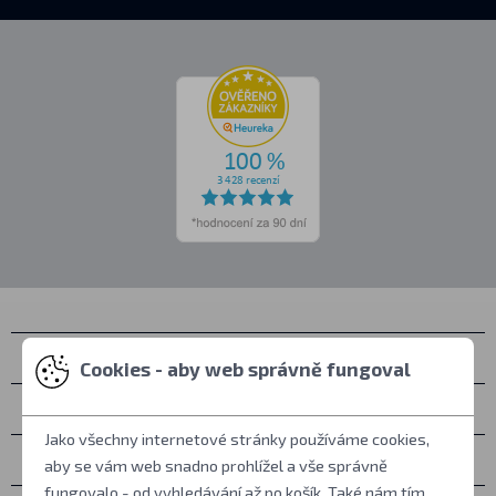
Kontakty
Cookies - aby web správně fungoval
Osobní vyzvednutí
Jako všechny internetové stránky používáme cookies,
Vše o nákupu
aby se vám web snadno prohlížel a vše správně
fungovalo - od vyhledávání až po košík. Také nám tím