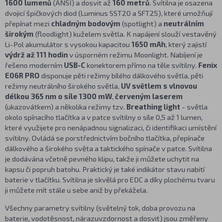
1600 lumenů
(ANSI) a dosvit až
160 metrů
. Svítilna je osazena
dvojicí špičkových diod (Luminus SST20 a SFT25), které umožňují
přepínat mezi
chladným bodovým
(spotlight) a
neutrálním
širokým
(floodlight) kuželem světla. K napájení slouží vestavěný
Li-Pol akumulátor s vysokou kapacitou
1650 mAh
, který zajistí
výdrž až 111 hodin
v úsporném režimu Moonlight. Nabíjení je
řešeno moderním
USB-C
konektorem přímo na těle svítilny.
Fenix
E06R PRO
disponuje pěti režimy bílého dálkového světla, pěti
režimy neutrálního širokého světla,
UV světlem s vlnovou
délkou 365 nm
o síle 1300 mW
,
červeným laserem
(ukazovátkem) a několika režimy tzv.
Breathing light
- světla
okolo spínacího tlačítka a v patce svítilny o síle 0,5 až 1 lumen,
které využijete pro nenápadnou signalizaci, či identifikaci umístění
svítilny. Ovládá se porstřednictvím bočního tlačítka, přepínače
dálkového a širokého světa a taktického spínače v patce. Svítilna
je dodávána včetně pevného klipu, takže ji můžete uchytit na
kapsu či popruh batohu. Praktický je také indikátor stavu nabití
baterie v tlačítku. Svítilna je skvělá pro EDC a díky plochému tvaru
ji můžete mít stále u sebe aniž by překážela.
Všechny parametry svítilny (světelný tok, doba provozu na
baterie, vodotěsnost, nárazuvzdornost a dosvit) jsou změřeny