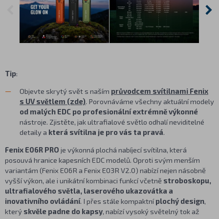
Tip
:
Objevte skrytý svět s naším
průvodcem svítilnami Fenix
s UV světlem (zde)
. Porovnáváme všechny aktuální modely
od malých EDC po profesionální extrémně výkonné
nástroje. Zjistěte, jak ultrafialové světlo odhalí neviditelné
detaily a
která svítilna je pro vás ta pravá
.
Fenix E06R PRO
je výkonná plochá nabíjecí svítilna, která
posouvá hranice kapesních EDC modelů. Oproti svým menším
variantám (Fenix E06R a Fenix E03R V2.0) nabízí nejen násobně
vyšší výkon, ale i unikátní kombinaci funkcí včetně
stroboskopu,
ultrafialového světla, laserového ukazovátka a
inovativního ovládání
. I přes stále kompaktní
plochý design
,
který
skvěle padne do kapsy
, nabízí vysoký světelný tok až