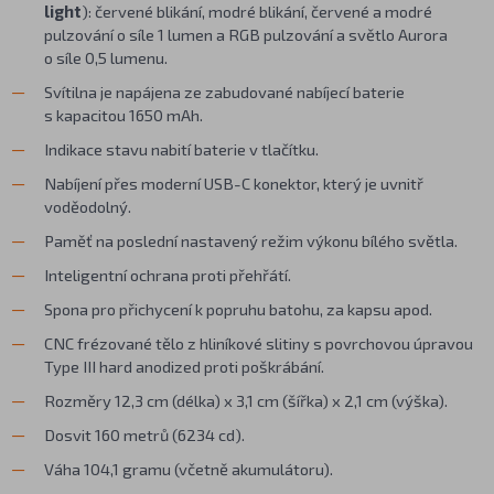
light
): červené blikání, modré blikání, červené a modré
pulzování o síle 1 lumen a RGB pulzování a světlo Aurora
o síle 0,5 lumenu.
Svítilna je napájena ze zabudované nabíjecí baterie
s kapacitou 1650 mAh.
Indikace stavu nabití baterie v tlačítku.
Nabíjení přes moderní USB-C konektor, který je uvnitř
voděodolný.
Paměť na poslední nastavený režim výkonu bílého světla.
Inteligentní ochrana proti přehřátí.
Spona pro přichycení k popruhu batohu, za kapsu apod.
CNC frézované tělo z hliníkové slitiny s povrchovou úpravou
Type III hard anodized proti poškrábání.
Rozměry 12,3 cm (délka) x 3,1 cm (šířka) x 2,1 cm (výška).
Dosvit 160 metrů (6234 cd).
Váha 104,1 gramu (včetně akumulátoru).