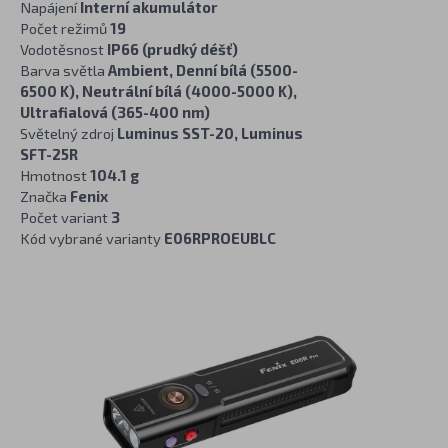
Napájení
Interní akumulátor
Počet režimů
19
Vodotěsnost
IP66 (prudký déšť)
Barva světla
Ambient, Denní bílá (5500-
6500 K), Neutrální bílá (4000-5000 K),
Ultrafialová (365-400 nm)
Světelný zdroj
Luminus SST-20, Luminus
SFT-25R
Hmotnost
104.1 g
Značka
Fenix
Počet variant
3
Kód vybrané varianty
E06RPROEUBLC