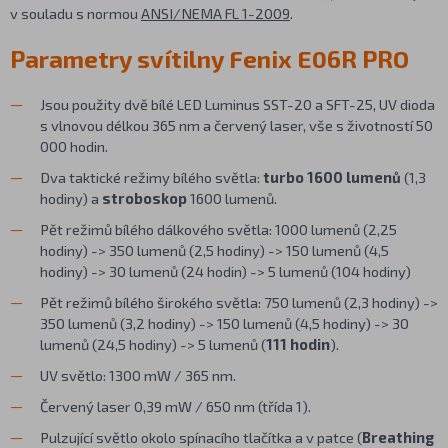
v souladu s normou
ANSI/NEMA FL 1-2009
.
Parametry svítilny Fenix E06R PRO
Jsou použity dvě bílé LED Luminus SST-20 a SFT-25, UV dioda
s vlnovou délkou 365 nm a červený laser, vše s životností 50
000 hodin.
Dva taktické režimy bílého světla:
turbo 1600 lumenů
(1,3
hodiny) a
stroboskop
1600 lumenů.
Pět režimů bílého dálkového světla: 1000 lumenů (2,25
hodiny) -> 350 lumenů (2,5 hodiny) -> 150 lumenů (4,5
hodiny) -> 30 lumenů (24 hodin) -> 5 lumenů (104 hodiny)
Pět režimů bílého širokého světla: 750 lumenů (2,3 hodiny) ->
350 lumenů (3,2 hodiny) -> 150 lumenů (4,5 hodiny) -> 30
lumenů (24,5 hodiny) -> 5 lumenů (
111 hodin
).
UV světlo: 1300 mW / 365 nm.
Červený laser 0,39 mW / 650 nm (třída 1).
Pulzující světlo okolo spínacího tlačítka a v patce (
Breathing