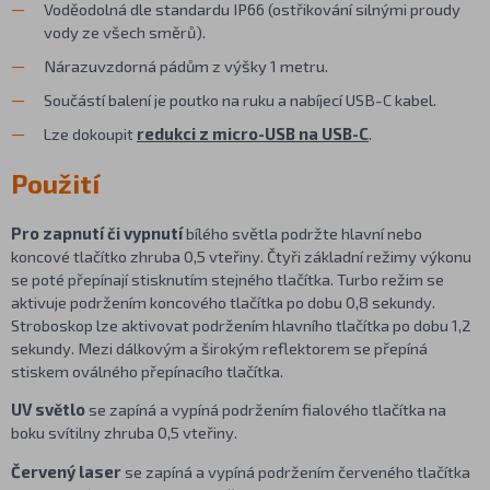
Voděodolná dle standardu IP66 (ostřikování silnými proudy
vody ze všech směrů).
Nárazuvzdorná pádům z výšky 1 metru.
Součástí balení je poutko na ruku a nabíjecí USB-C kabel.
Lze dokoupit
redukci z micro-USB na USB-C
.
Použití
Pro zapnutí či vypnutí
bílého světla podržte hlavní nebo
koncové tlačítko zhruba 0,5 vteřiny. Čtyři základní režimy výkonu
se poté přepínají stisknutím stejného tlačítka. Turbo režim se
aktivuje podržením koncového tlačítka po dobu 0,8 sekundy.
Stroboskop lze aktivovat podržením hlavního tlačítka po dobu 1,2
sekundy. Mezi dálkovým a širokým reflektorem se přepíná
stiskem oválného přepínacího tlačítka.
UV světlo
se zapíná a vypíná podržením fialového tlačítka na
boku svítilny zhruba 0,5 vteřiny.
Červený laser
se zapíná a vypíná podržením červeného tlačítka