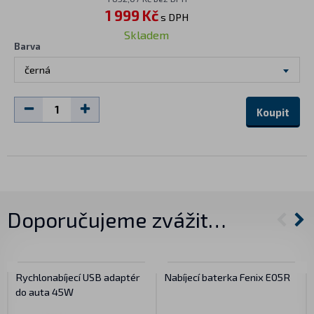
1 999 Kč
s DPH
Skladem
Barva
černá
Koupit
Doporučujeme zvážit…
Rychlonabíjecí USB adaptér
Nabíjecí baterka Fenix E05R
do auta 45W