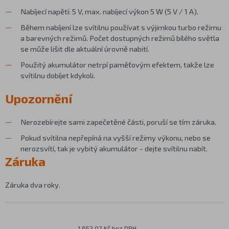
Nabíjecí napětí: 5 V, max. nabíjecí výkon 5 W (5 V / 1 A).
Během nabíjení lze svítilnu používat s výjimkou turbo režimu
a barevných režimů. Počet dostupných režimů bílého světla
se může lišit dle aktuální úrovně nabití.
Použitý akumulátor netrpí paměťovým efektem, takže lze
svítilnu dobíjet kdykoli.
Upozornění
Nerozebírejte sami zapečetěné části, poruší se tím záruka.
Pokud svítilna nepřepíná na vyšší režimy výkonu, nebo se
nerozsvítí, tak je vybitý akumulátor - dejte svítilnu nabít.
Záruka
Záruka dva roky.
1 652,07 Kč bez DPH