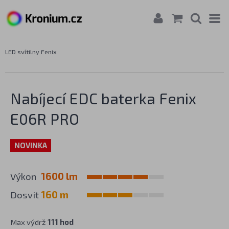
LED svítilny Fenix
Nabíjecí EDC baterka Fenix
E06R PRO
NOVINKA
Výkon
1600 lm
Dosvit
160 m
Max výdrž
111 hod