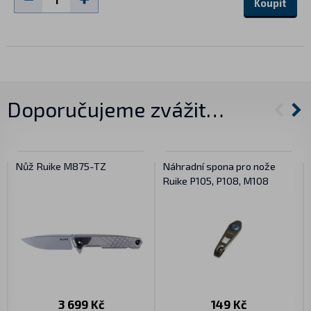
Koupit
Doporučujeme zvážit…
Nůž Ruike M875-TZ
Náhradní spona pro nože
Ruike P105, P108, M108
3 699 Kč
149 Kč