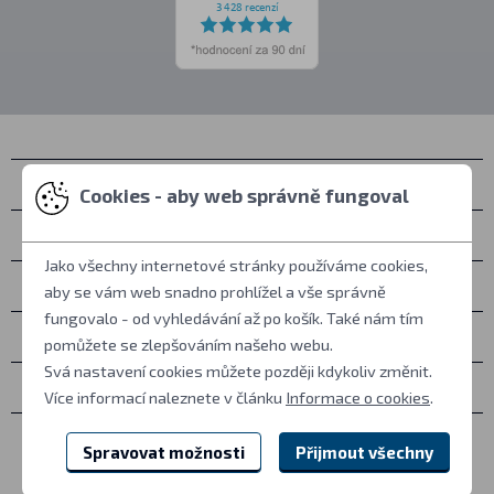
Kontakty
Cookies - aby web správně fungoval
Osobní vyzvednutí
Jako všechny internetové stránky používáme cookies,
Vše o nákupu
aby se vám web snadno prohlížel a vše správně
fungovalo - od vyhledávání až po košík. Také nám tím
Další informace
pomůžete se zlepšováním našeho webu.
Svá nastavení cookies můžete později kdykoliv změnit.
Ostatní
Více informací naleznete v článku
Informace o cookies
.
Spravovat možnosti
Přijmout všechny