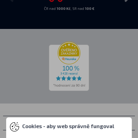
ČR nad
1000 Kč
, SR nad
100 €
Kontakty
Cookies - aby web správně fungoval
Osobní vyzvednutí