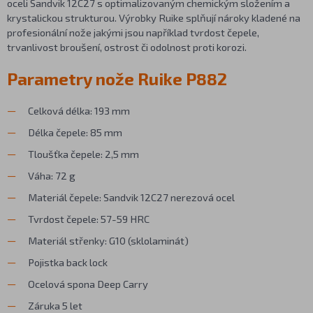
oceli Sandvik 12C27 s optimalizovaným chemickým složením a
krystalickou strukturou. Výrobky Ruike splňují nároky kladené na
profesionální nože jakými jsou například tvrdost čepele,
trvanlivost broušení, ostrost či odolnost proti korozi.
Parametry nože Ruike P882
Celková délka: 193 mm
Délka čepele: 85 mm
Tloušťka čepele: 2,5 mm
Váha: 72 g
Materiál čepele: Sandvik 12C27 nerezová ocel
Tvrdost čepele: 57-59 HRC
Materiál střenky: G10 (sklolaminát)
Pojistka back lock
Ocelová spona Deep Carry
Záruka 5 let