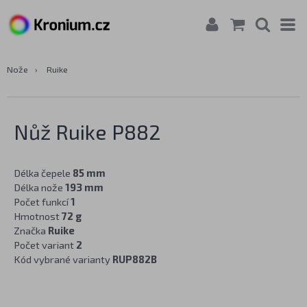
Nože
›
Ruike
Nůž Ruike P882
Délka čepele
85 mm
Délka nože
193 mm
Počet funkcí
1
Hmotnost
72 g
Značka
Ruike
Počet variant
2
Kód vybrané varianty
RUP882B