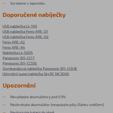
Vyrobeno v Japonsku.
Doporučené nabíječky
USB nabíječka Lii-100
USB nabíječka Fenix ARE-D1
USB nabíječka Fenix ARE-D2
Fenix ARE-A2
Fenix ARE-A4
Nabíječka Lii-500S
Panasonic BQ-CC17
Panasonic BQ-CC55E
Osmikanálová nabíječka Panasonic BQ-CC63E
Ultimátní supernabíječka SkyRC MC3000
Upozornění
Nevybíjejte akumulátory pod 0,9V.
Nezkratujte akumulátor (nespojujte póly článku vodičem).
Nevhazujte baterii do ohně.