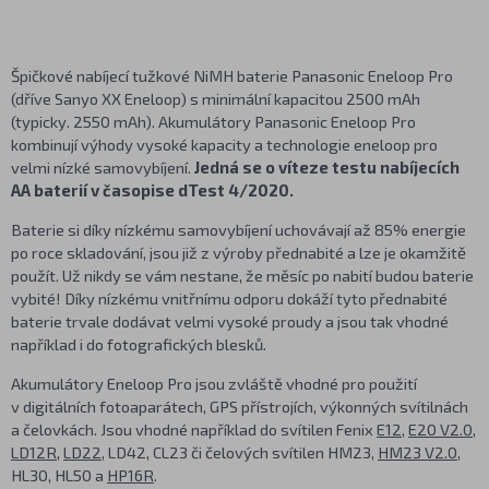
Špičkové nabíjecí tužkové NiMH baterie Panasonic Eneloop Pro
(dříve Sanyo XX Eneloop) s minimální kapacitou 2500 mAh
(typicky. 2550 mAh). Akumulátory Panasonic Eneloop Pro
kombinují výhody vysoké kapacity a technologie eneloop pro
velmi nízké samovybíjení.
Jedná se o víteze testu nabíjecích
AA baterií v časopise dTest 4/2020.
Baterie si díky nízkému samovybíjení uchovávají až 85% energie
po roce skladování, jsou již z výroby přednabité a lze je okamžitě
použít. Už nikdy se vám nestane, že měsíc po nabití budou baterie
vybité! Díky nízkému vnitřnímu odporu dokáží tyto přednabité
baterie trvale dodávat velmi vysoké proudy a jsou tak vhodné
například i do fotografických blesků.
Akumulátory Eneloop Pro jsou zvláště vhodné pro použití
v digitálních fotoaparátech, GPS přístrojích, výkonných svítilnách
a čelovkách. Jsou vhodné například do svítilen Fenix
E12
,
E20 V2.0
,
LD12R
,
LD22
, LD42, CL23 či čelových svítilen HM23,
HM23 V2.0
,
HL30, HL50 a
HP16R
.