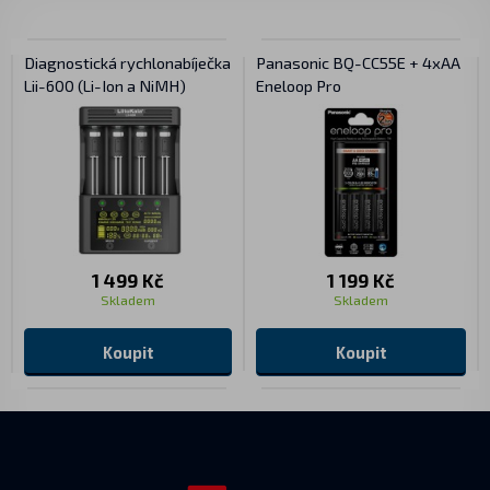
Diagnostická rychlonabíječka
Panasonic BQ-CC55E + 4xAA
Lii-600 (Li-Ion a NiMH)
Eneloop Pro
1 499 Kč
1 199 Kč
Skladem
Skladem
Koupit
Koupit