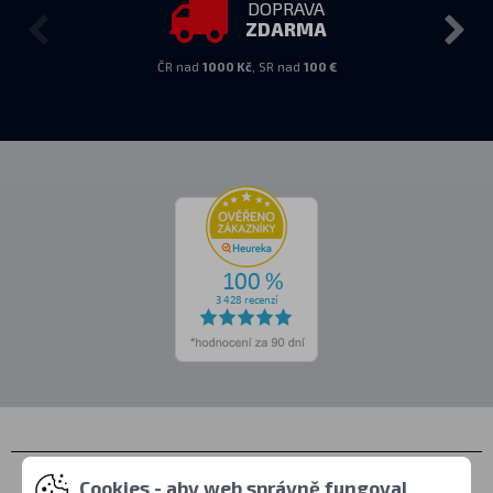
DOPRAVA
ZDARMA
ČR nad
1000 Kč
, SR nad
100 €
Kontakty
Cookies - aby web správně fungoval