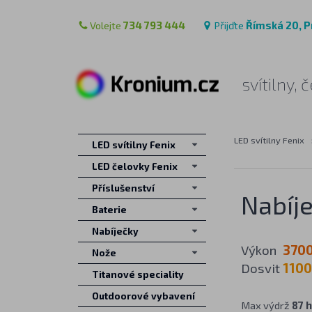
Volejte
734 793 444
Přijďte
Římská 20, P
svítilny,
LED svítilny Fenix
LED svítilny Fenix
LED čelovky Fenix
Příslušenství
Nabíje
Baterie
Nabíječky
Výkon
3700
Nože
Dosvit
1100
Titanové speciality
Outdoorové vybavení
Max výdrž
87 