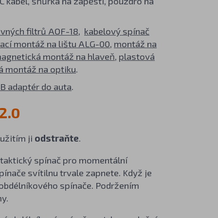
C kabel, šňůrka na zápěstí, pouzdro na
vných filtrů AOF-18
,
kabelový spínač
ací montáž na lištu ALG-00
,
montáž na
agnetická montáž na hlaveň
,
plastová
á montáž na optiku
.
B adaptér do auta
.
2.0
užitím ji
odstraňte
.
taktický spínač pro momentální
ínače svítilnu trvale zapnete. Když je
o obdélníkového spínače. Podržením
my.