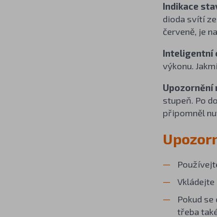
Indikace sta
dioda svítí z
červeně, je n
Inteligentní
výkonu. Jakmi
Upozornění n
stupeň. Po do
připomněl nu
Upozor
Používejt
Vkládejte
Pokud se 
třeba tak