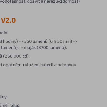
, vodotěsnost, dosvit a nárazuvzdornost)
 V2.0
din.
3 hodiny) -> 350 lumenů (6 h 50 min) ->
 lumenů) -> maják (3700 lumenů).
ů
(268 000 cd).
oti opačnému vložení baterií a ochranou
lny.
ůměr těla).