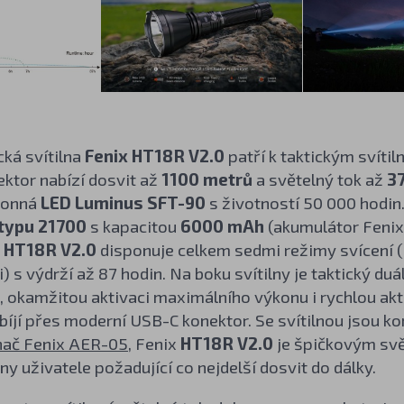
cká svítilna
Fenix HT18R V2.0
patří k taktickým svítil
ktor nabízí dosvit až
1100 metrů
a světelný tok až
3
konná
LED Luminus SFT-90
s životností 50 000 hodin.
typu 21700
s kapacitou
6000 mAh
(akumulátor Fenix
x
HT18R V2.0
disponuje celkem sedmi režimy svícení (
 s výdrží až 87 hodin. Na boku svítilny je taktický du
 okamžitou aktivaci maximálního výkonu i rychlou akt
abíjí přes moderní USB-C konektor. Se svítilnou jsou k
nač Fenix AER-05
, Fenix
HT18R V2.0
je špičkovým svě
ny uživatele požadující co nejdelší dosvit do dálky.