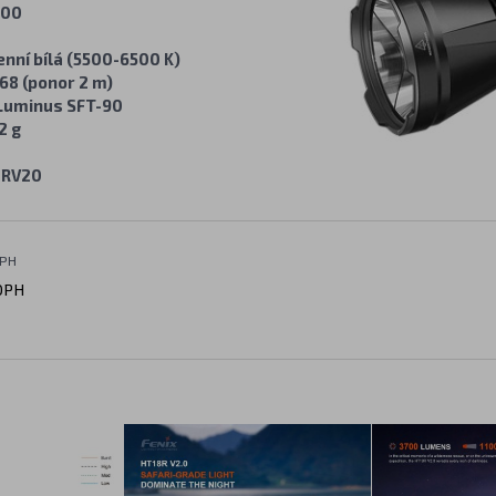
700
enní bílá (5500-6500 K)
68 (ponor 2 m)
Luminus SFT-90
2 g
8RV20
DPH
DPH