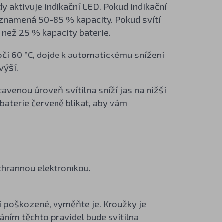
y aktivuje indikační LED. Pokud indikační
ní znamená 50-85 % kapacity. Pokud svítí
 než 25 % kapacity baterie.
očí 60 °C, dojde k automatickému snížení
výší.
venou úroveň svítilna sníží jas na nižší
baterie červeně blikat, aby vám
chrannou elektronikou.
 poškozené, vyměňte je. Kroužky je
ním těchto pravidel bude svítilna