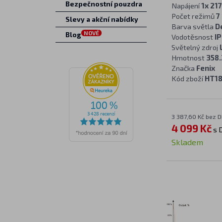
Bezpečnostní pouzdra
Napájení
1x 21
Počet režimů
7
Slevy a akční nabídky
Barva světla
D
NOVÉ
Blog
Vodotěsnost
IP
Světelný zdroj
Hmotnost
358.
Značka
Fenix
Kód zboží
HT1
3 387,60 Kč bez 
4 099 Kč
s 
Skladem