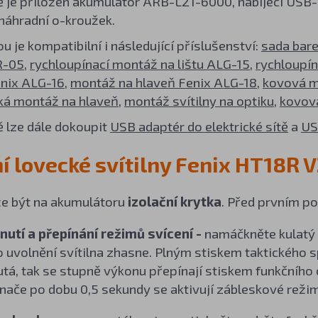
ně je přiložen akumulátor ARB-L21-6000, nabíjecí USB-
náhradní o-kroužek.
ou je kompatibilní i následující příslušenství:
sada bare
R-05
,
rychloupínací montáž na lištu ALG-15
,
rychloupín
nix ALG-16
,
montáž na hlaveň Fenix ALG-18
,
kovová m
ká montáž na hlaveň
,
montáž svítilny na optiku
,
kovov
ě lze dále dokoupit
USB adaptér do elektrické sítě
a
US
í lovecké svítilny Fenix HT18R V
e být na akumulátoru
izolační krytka
. Před prvním po
utí a přepínání režimů svícení -
namáčkněte kulatý 
o uvolnění svítilna zhasne. Plným stiskem taktického sp
utá, tak se stupně výkonu přepínají stiskem funkčníh
nače po dobu 0,5 sekundy se aktivují zábleskové reži