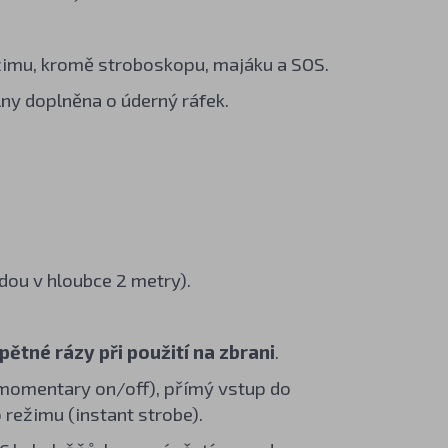
žimu, kromě stroboskopu, majáku a SOS.
ilny doplněna o úderný ráfek.
ou v hloubce 2 metry).
ětné rázy při použití na zbrani
.
 momentary on/off), přímý vstup do
 režimu (instant strobe).