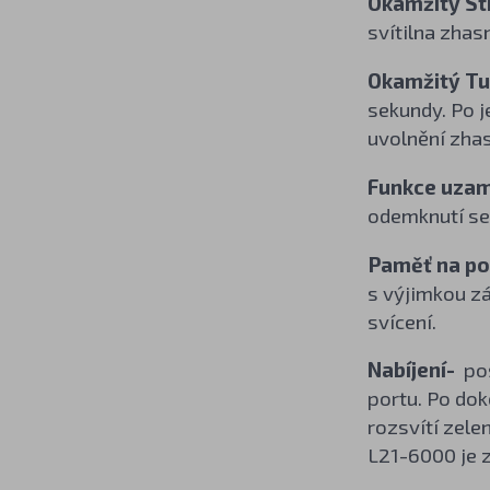
Okamžitý S
svítilna zhas
Okamžitý Tu
sekundy. Po j
uvolnění zha
Funkce uzam
odemknutí se
Paměť na po
s výjimkou zá
svícení.
Nabíjení-
pos
portu. Po dok
rozsvítí zele
L21-6000 je z