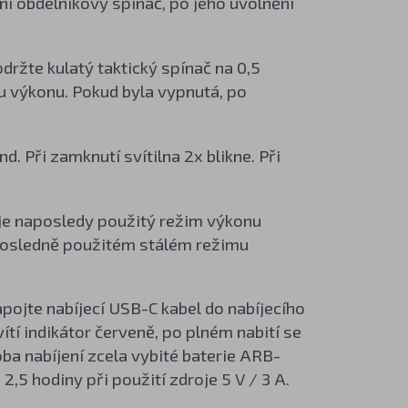
ní obdélníkový spínač, po jeho uvolnění
ržte kulatý taktický spínač na 0,5
u výkonu. Pokud byla vypnutá, po
 Při zamknutí svítilna 2x blikne. Při
.
uje naposledy použitý režim výkonu
 posledně použitém stálém režimu
apojte nabíjecí USB-C kabel do nabíjecího
ítí indikátor červeně, po plném nabití se
oba nabíjení zcela vybité baterie ARB-
 2,5 hodiny při použití zdroje 5 V / 3 A.