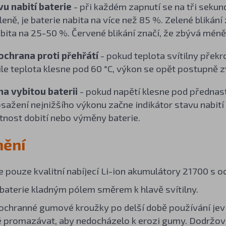
vu nabití baterie
- při každém zapnutí se na tři sekund
eleně, je baterie nabita na více než 85 %. Zelené bliká
abita na 25-50 %. Červené blikání značí, že zbývá méně
 ochrana proti přehřátí
- pokud teplota svítilny překr
le teplota klesne pod 60 °C, výkon se opět postupně z
a vybitou baterii
- pokud napětí klesne pod přednasta
sažení nejnižšího výkonu začne indikátor stavu nabití 
tnost dobití nebo výměny baterie.
nění
e pouze kvalitní nabíjecí Li-ion akumulátory 21700 s o
 baterie kladným pólem směrem k hlavě svítilny.
ochranné gumové kroužky po delší době používání jeví
é promazávat, aby nedocházelo k erozi gumy. Dodržová