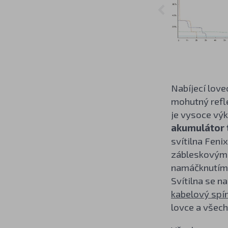
Nabíjecí love
mohutný refle
je vysoce vý
akumulátor 
svítilna Feni
zábleskovými)
namáčknutím,
Svítilna se n
kabelový spí
lovce a všech