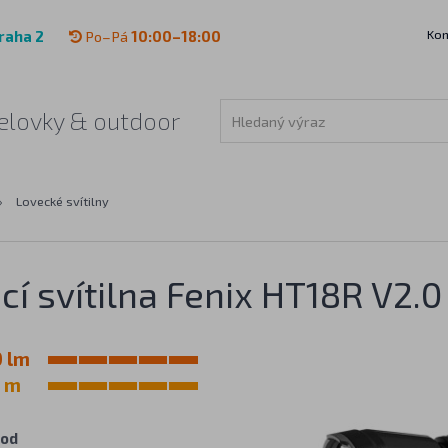
Kon
raha 2
Po–Pá
10:00–18:00
 čelovky & outdoor
›
Lovecké svítilny
cí svítilna Fenix HT18R V2.0
 lm
 m
hod