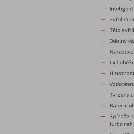
Inteligent
Svítilna 
Tělo svíti
Odolný tě
Nárazuvzd
Lichoběžn
Hmotnost 
Vodotěsná
Tvrzená u
Baterie u
Spínače n
turbo rež