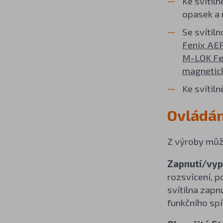
Ke svítil
opasek a 
Se svítiln
Fenix AE
M-LOK Fe
magnetic
Ke svítiln
Ovládán
Z výroby můž
Zapnutí/vypn
rozsvícení, p
svítilna zapn
funkčního spí