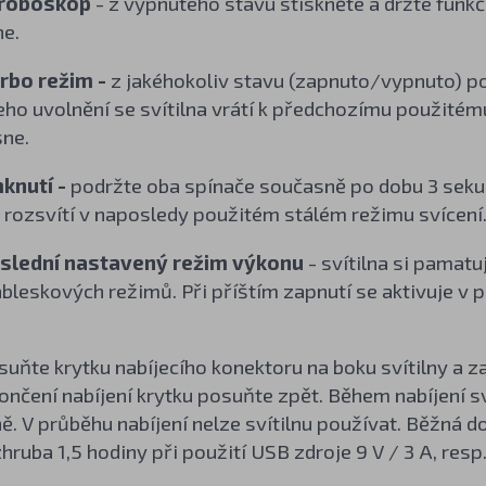
troboskop
- z vypnutého stavu stiskněte a držte funkč
ne.
rbo režim -
z jakéhokoliv stavu (zapnuto/vypnuto) pod
eho uvolnění se svítilna vrátí k předchozímu použitém
sne.
knutí -
podržte oba spínače současně po dobu 3 sekund.
 rozsvítí v naposledy použitém stálém režimu svícení
slední nastavený režim výkonu
- svítilna si pamat
bleskových režimů. Při příštím zapnutí se aktivuje v
uňte krytku nabíjecího konektoru na boku svítilny a z
ončení nabíjení krytku posuňte zpět. Během nabíjení sv
ně. V průběhu nabíjení nelze svítilnu používat. Běžná d
hruba 1,5 hodiny při použití USB zdroje 9 V / 3 A, resp.