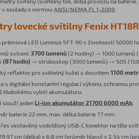
etry svítilny (světelný tok, doba provozu na baterie
 v souladu s normou
ANSI/NEMA FL 1-2009
.
ry lovecké svítilny Fenix HT18R
a prémiová LED Luminus SFT-90 s životností 50000 ho
mů svícení:
3700 lumenů
(2 hodiny) -> 1000 lumenů (
ů
(87
hodin)
-> stroboskop (3000 lumenů) -> SOS (150
dký reflektor pro světelný kužel s dosvitem
1100 metr
ka s digitální konstantní regulací výkonu, ochranou pr
liš hlubokému vybití akumulátoru.
í slouží jeden
Li-ion akumulátor 21700 6000 mAh
.
ěr baterie 22 mm, max. délka baterie 77 mm.
přes vestavěný vodotěsný USB-C konektor na těle svíti
9,97 cm (délka) x 6,8 cm (průměr hlavy) x 2,54 cm (pr