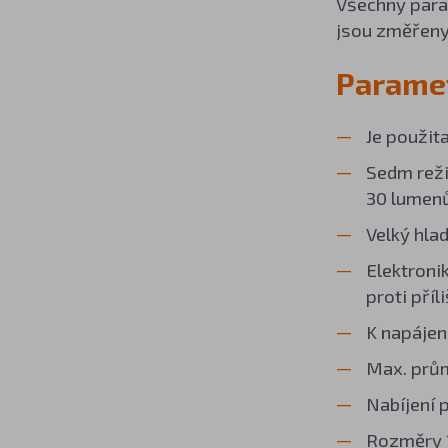
Všechny param
jsou změřeny
Paramet
Je použit
Sedm reži
30 lumen
Velký hla
Elektroni
proti pří
K napájen
Max. prům
Nabíjení 
Rozměry 1