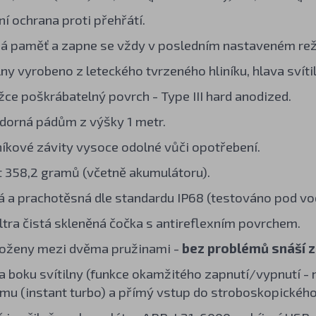
ní ochrana proti přehřátí.
má paměť a zapne se vždy v posledním nastaveném re
lny vyrobeno z leteckého tvrzeného hliníku, hlava svít
žce poškrábatelný povrch - Type III hard anodized.
orná pádům z výšky 1 metr.
íkové závity vysoce odolné vůči opotřebení.
358,2 gramů (včetně akumulátoru).
 a prachotěsná dle standardu IP68 (testováno pod vod
ltra čistá skleněná čočka s antireflexním povrchem.
loženy mezi dvěma pružinami -
bez problémů snáší zp
a boku svítilny (funkce okamžitého zapnutí/vypnutí -
imu (instant turbo) a přímý vstup do stroboskopického