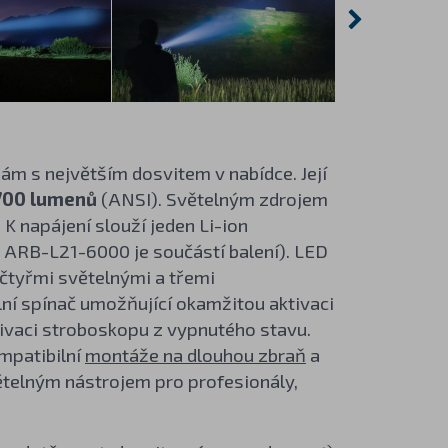
nám s největším dosvitem v nabídce. Její
700 lumenů
(ANSI). Světelným zdrojem
 K napájení slouží jeden Li-ion
 ARB-L21-6000 je součástí balení). LED
čtyřmi světelnými a třemi
ální spínač umožňující okamžitou aktivaci
ivaci stroboskopu z vypnutého stavu.
ompatibilní
montáže na dlouhou zbraň
a
telným nástrojem pro profesionály,