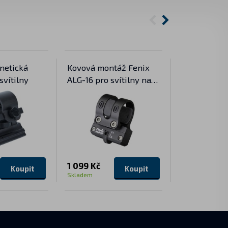
netická
Kovová montáž Fenix
Kovová mont
svítilny
ALG-16 pro svítilny na
na zbraňovo
M-LOK
Fenix ALG-
1 099 Kč
559 Kč
Koupit
Koupit
Skladem
Skladem