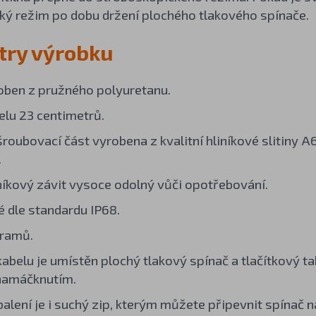
ký režim po dobu držení plochého tlakového spínače.
ry výrobku
oben z pružného polyuretanu.
elu 23 centimetrů.
roubovací část vyrobena z kvalitní hliníkové slitiny A
.
íkový závit vysoce odolný vůči opotřebování.
 dle standardu IP68.
gramů.
kabelu je umístěn plochý tlakový spínač a tlačítkový 
namáčknutím.
balení je i suchý zip, kterým můžete připevnit spínač 