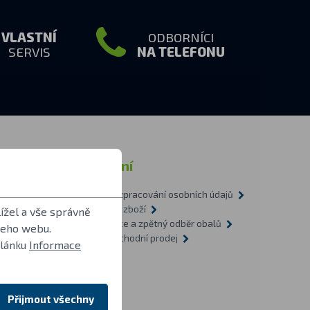
VLASTNÍ
ODBORNÍCI
SERVIS
NA TELEFONU
rmace
Ostatní
Zásady zpracování osobních údajů
tázky
Doprava zboží
ížel a vše správně
1-2009
Recyklace a zpětný odběr obalů
šeho webu.
vítilnách
Velkoobchodní prodej
článku
Informace
O nás
Přijmout všechny