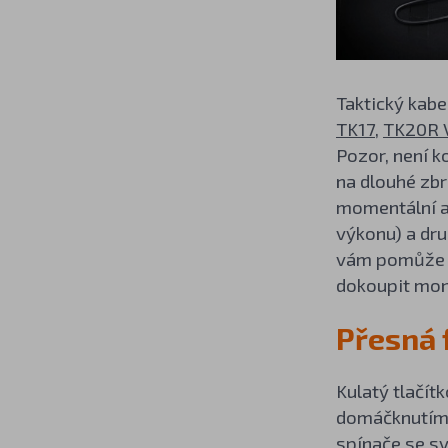
Taktický kabe
TK17
,
TK20R 
Pozor, není k
na dlouhé zbr
momentální a
výkonu) a dru
vám pomůže s
dokoupit mo
Přesná 
Kulatý tlačít
domáčknutím 
spínače se sv