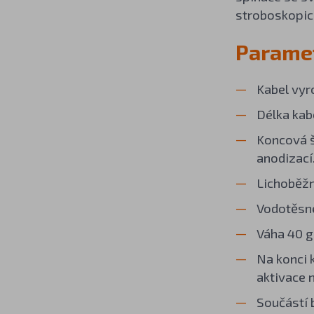
stroboskopic
Paramet
Kabel vyr
Délka kab
Koncová š
anodizací
Lichoběžn
Vodotěsné
Váha 40 
Na konci 
aktivace 
Součástí 