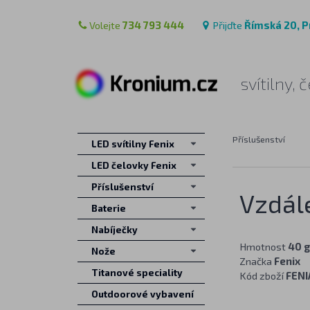
Volejte
734 793 444
Přijďte
Římská 20, P
svítilny,
Příslušenství
LED svítilny Fenix
LED čelovky Fenix
Příslušenství
Vzdál
Baterie
Nabíječky
Hmotnost
40 g
Nože
Značka
Fenix
Titanové speciality
Kód zboží
FENI
Outdoorové vybavení