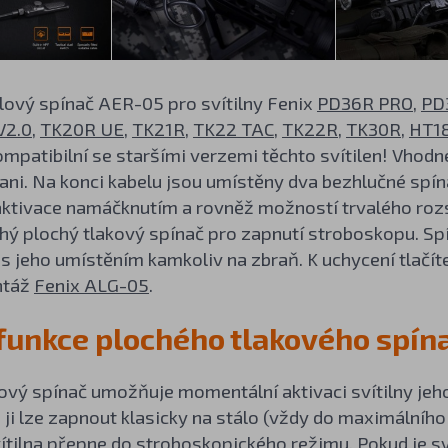
lový spínač AER-05 pro svítilny Fenix
PD36R PRO
,
PD
V2.0
,
TK20R UE
,
TK21R
,
TK22 TAC
,
TK22R
,
TK30R
,
HT1
ompatibilní se staršími verzemi těchto svítilen! Vhod
ani. Na konci kabelu jsou umístěny dva bezhlučné spína
ktivace namáčknutím a rovněž možností trvalého rozs
hý plochý tlakový spínač pro zapnutí stroboskopu. Sp
 jeho umístěním kamkoliv na zbraň.
K uchycení tlačí
ntáž
Fenix ALG-05
.
funkce plochého tlakového spín
kový spínač umožňuje momentální aktivaci svítilny je
ji lze zapnout klasicky na stálo (vždy do maximálníh
ítilna přepne do stroboskopického režimu. Pokud je sv