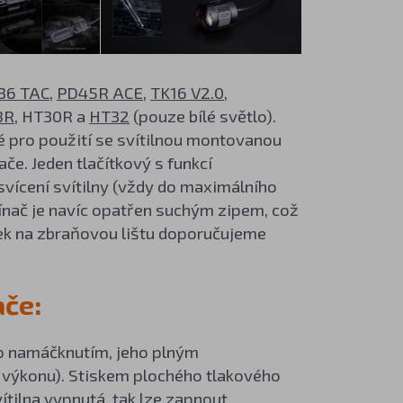
36 TAC
,
PD45R ACE
,
TK16 V2.0
,
8R
, HT30R a
HT32
(pouze bílé světlo).
né pro použití se svítilnou montovanou
če. Jeden tlačítkový s funkcí
vícení svítilny (vždy do maximálního
ínač je navíc opatřen suchým zipem, což
tek na zbraňovou lištu doporučujeme
ače:
ho namáčknutím, jeho plným
o výkonu). Stiskem plochého tlakového
ítilna vypnutá, tak lze zapnout