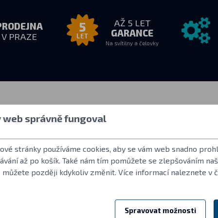
AŽ 5 LET
5
PRODEJNA
GARANCE
V PRAZE
LET
Na svítilny a čelovky
zvednutí
Vše o nákupu
Další info
y web správně fungoval
8:00
Jak nakupovat
Uživatelský účet
drese
Obchodní podmínky
Často kladené o
tové stránky používáme cookies, aby se vám web snadno prohl
Vrácení zboží
Norma ANSI FL 
dávání až po košík. Také nám tím pomůžete se zlepšováním na
Záruční podmínky Fenix
LED použité ve s
 můžete později kdykoliv změnit. Více informací naleznete v 
Reklamace a servis
Reference
Spravovat možnosti