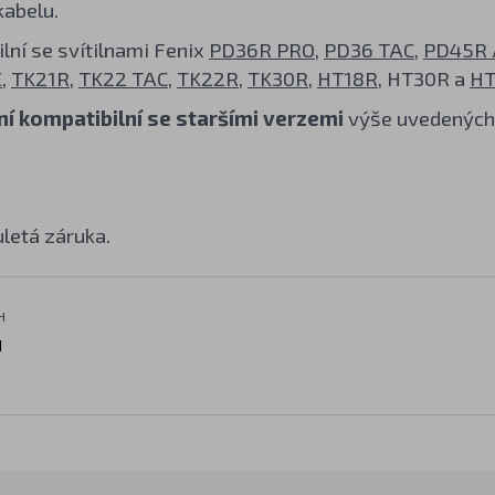
kabelu.
lní se svítilnami Fenix
PD36R PRO
,
PD36 TAC
,
PD45R 
E
,
TK21R
,
TK22 TAC
,
TK22R
,
TK30R
,
HT18R
, HT30R a
HT
ní kompatibilní se staršími verzemi
výše uvedených 
letá záruka.
H
H