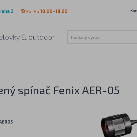
Kon
raha 2
Po–Pá
10:00–18:00
 čelovky & outdoor
ený spínač Fenix AER-05
AER05