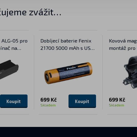
ujeme zvážit…
 ALG-05 pro
Dobíjecí baterie Fenix
Kovová mag
ínač na
21700 5000 mAh s USB-
montáž pro 
ištu
C (Li-Ion)
699 Kč
699 Kč
Koupit
Koupit
Skladem
Skladem