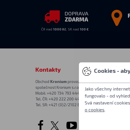
DOPRAVA
ZDARMA
ČR nad
1000 Kč
, SR nad
100 €
Kontakty
Osobní vy
Cookies - ab
Obchod
Kronium
provozuje
PO–PÁ 10:00–1
společnost Kronium s.r.o.
v prodejně na a
Jako všechny interne
Mobil: +420 734 793 444
Kronium.cz
fungovalo - od vyhle
Tel. ČR: +420 222 200 444
Římská 20
Svá nastavení cookies
Tel. SR: +421 (0)2/2102 8626
Praha 2
o cookies
.