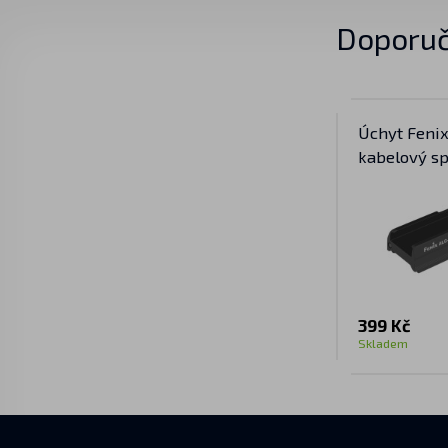
Doporuč
Úchyt Fenix
kabelový sp
zbraňovou l
399 Kč
Skladem