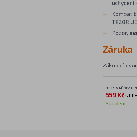
uchycení 
Kompatibi
TK20R U
Pozor,
ne
Záruka
Zákonná dvou
461,98 Kč bez DP
559 Kč
s DP
Skladem