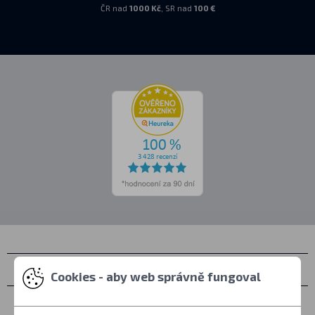
ČR nad
1000 Kč
, SR nad
100 €
Kontakty
Cookies - aby web správně fungoval
Osobní vyzvednutí