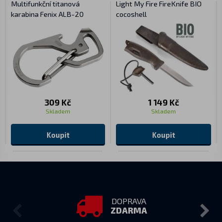
Multifunkční titanová
Light My Fire FireKnife BIO
karabina Fenix ALB-20
cocoshell
309 Kč
1 149 Kč
Skladem
Skladem
Koupit
Koupit
DOPRAVA
ZDARMA