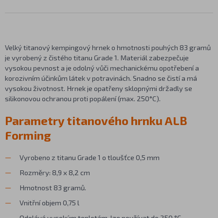
Velký titanový kempingový hrnek o hmotnosti pouhých 83 gramů
je vyrobený z čistého titanu Grade 1. Materiál zabezpečuje
vysokou pevnost a je odolný vůči mechanickému opotřebení a
korozivním účinkům látek v potravinách. Snadno se čistí a má
vysokou životnost. Hrnek je opatřeny sklopnými držadly se
silikonovou ochranou proti popálení (max. 250°C).
Parametry titanového hrnku ALB
Forming
Vyrobeno z titanu Grade 1 o tloušťce 0,5 mm
Rozměry: 8,9 x 8,2 cm
Hmotnost 83 gramů.
Vnitřní objem 0,75 l
Odolává vysokým teplotám, lze používat do 250 °C.