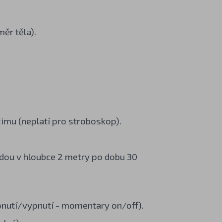
ěr těla).
imu (neplatí pro stroboskop).
dou v hloubce 2 metry po dobu 30
apnutí/vypnutí - momentary on/off).