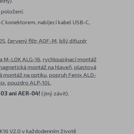
elný).
 položení.
C konektorem, nabíjecí kabel USB-C,
05
,
červený filtr AOF-M
,
bílý difuzér
a M-LOK ALG-16
,
rychloupínací montáž
agnetická montáž na hlaveň
,
plastová
á montáž na optiku
,
popruh Fenix ALD-
nix
,
pouzdro ALP-10L
.
-03 ani AER-04!
(jiný závit).
K16 V2.0 v každodenním životě