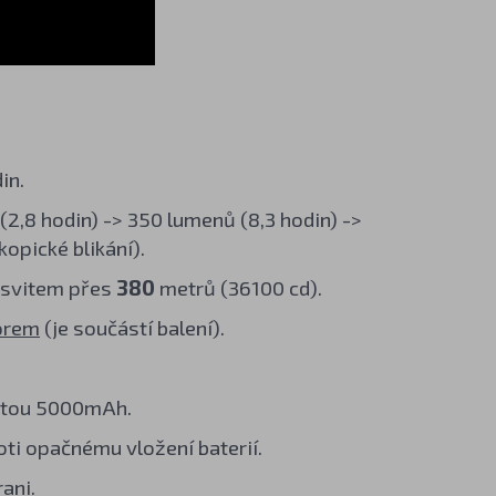
in.
2,8 hodin) -> 350 lumenů (8,3 hodin) ->
kopické blikání).
dosvitem přes
380
metrů (36100 cd).
torem
(je součástí balení).
citou 5000mAh.
oti opačnému vložení baterií.
ani.