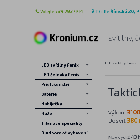
Volejte
734 793 444
Přijďte
Římská 20, P
svítilny,
LED svítilny Fenix
LED svítilny Fenix
LED čelovky Fenix
Příslušenství
Taktic
Baterie
Nabíječky
Výkon
3100
Nože
Dosvit
380
Titanové speciality
Outdoorové vybavení
Max výdrž
43 