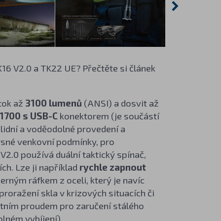
K16 V2.0 a TK22 UE? Přečtěte si článek
 tok až
3100 lumenů
(ANSI) a dosvit až
1700 s USB-C
konektorem (je součástí
solidní a voděodolné provedení a
drsné venkovní podmínky, pro
V2.0 používá duální taktický spínač,
ch. Lze ji například
rychle zapnout
derným ráfkem z oceli, který je navíc
proražení skla v krizových situacích či
ntním proudem pro zaručení stálého
olném vybíjení).