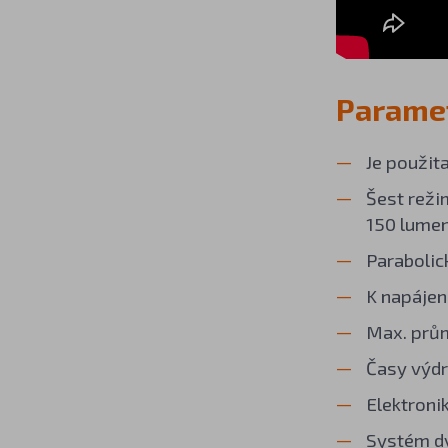
Paramet
Je použit
Šest reži
150 lumenů
Parabolic
K napájen
Max. prům
Časy výdr
Elektroni
Systém dv