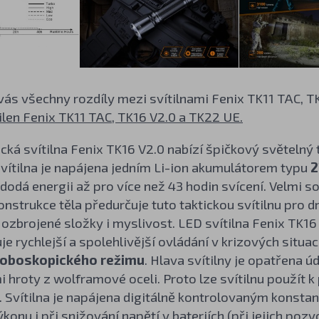
 vás všechny rozdíly mezi svítilnami Fenix TK11 TAC, T
ilen Fenix TK11 TAC, TK16 V2.0 a TK22 UE.
cká svítilna Fenix TK16 V2.0 nabízí špičkový světelný
Svítilna je napájena jedním Li-ion akumulátorem typu
2
ý dodá energii až pro více než 43 hodin svícení. Velmi 
nstrukce těla předurčuje tuto taktickou svítilnu pro 
 ozbrojené složky i myslivost. LED svítilna Fenix TK16 
e rychlejší a spolehlivější ovládání v krizových situací
roboskopického režimu
. Hlava svítilny je opatřena ú
 hroty z wolframové oceli. Proto lze svítilnu použít k 
 Svítilna je napájena digitálně kontrolovaným konsta
konu i při snižování napětí v bateriích (při jejich pozv