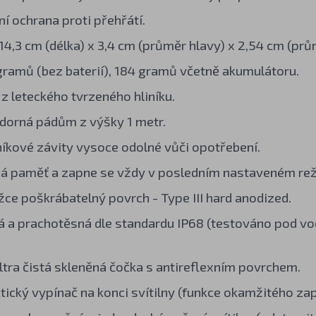
ní ochrana proti přehřátí.
4,3 cm (délka) x 3,4 cm (průměr hlavy) x 2,54 cm (prům
gramů (bez baterií), 184 gramů včetně akumulátoru.
z leteckého tvrzeného hliníku.
orná pádům z výšky 1 metr.
íkové závity vysoce odolné vůči opotřebení.
má paměť a zapne se vždy v posledním nastaveném rež
žce poškrábatelný povrch - Type III hard anodized.
 a prachotěsná dle standardu IP68 (testováno pod vo
ltra čistá skleněná čočka s antireflexním povrchem.
ktický vypínač na konci svítilny (funkce okamžitého z