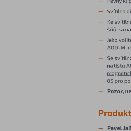
Pevný kli
Svítilna 
Ke svítil
šňůrka na
Jako voli
AOD-M
,
d
Se svítiln
na lištu 
magnetic
05 pro pou
Pozor, n
Produkt
Pavel Ja