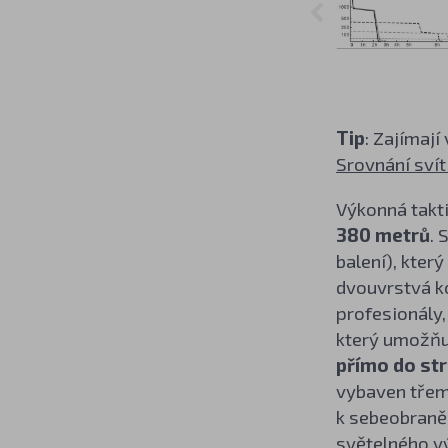
Tip
: Zajímají
Srovnání svít
Výkonná takti
380 metrů
. 
balení), kter
dvouvrstvá ko
profesionály,
který umožňuj
přímo do st
vybaven třemi
k sebeobraně.
světelného vý