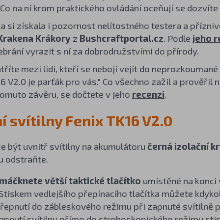
. Co na ní krom praktického ovládání oceňují se dozvít
a si získala i pozornost nelítostného testera a přízni
Krakena Krákory
z
Bushcraftportal.cz
. Podle
jeho 
ebrání vyrazit s ní za dobrodružstvími do přírody.
tříte mezi lidi, kteří se nebojí vejít do neprozkoumané
6 V2.0 je parťák pro vás." Co všechno zažil a prověřil 
tomuto závěru, se dočtete v jeho
recenzi
.
í svítilny Fenix TK16 V2.0
 být uvnitř svítilny na akumulátoru
černá izolační k
u odstraňte.
máčknete větší taktické tlačítko
umístěné na konci s
Stiskem vedlejšího přepínacího tlačítka můžete kdyk
řepnutí do zábleskového režimu při zapnuté svítilně př
zapnutí svítilny přímo do stroboskopického režimu stis