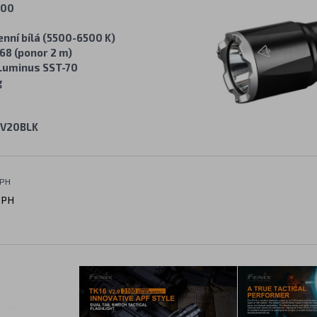
700
enní bílá (5500-6500 K)
68 (ponor 2 m)
Luminus SST-70
g
6V20BLK
DPH
DPH