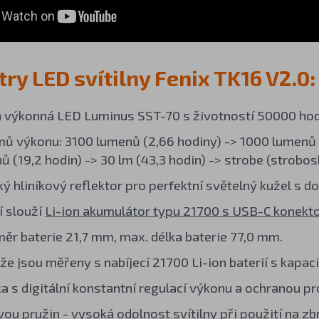
ry LED svítilny Fenix TK16 V2.0:
a výkonná LED Luminus SST-70 s životností 50000 hod
mů výkonu: 3100 lumenů (2,66 hodiny) -> 1000 lumenů (
 (19,2 hodin) -> 30 lm (43,3 hodin) -> strobe (strobos
ký hliníkový reflektor pro perfektní světelný kužel s 
í slouží
Li-ion akumulátor typu 21700 s USB-C konek
ěr baterie 21,7 mm, max. délka baterie 77,0 mm.
že jsou měřeny s nabíjecí 21700 Li-ion baterií s kapa
ka s digitální konstantní regulací výkonu a ochranou pr
ou pružin - vysoká odolnost svítilny při použití na zbr