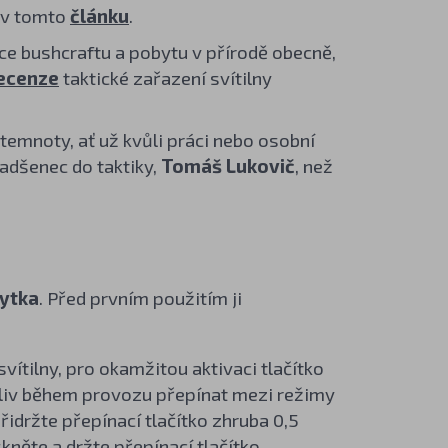
e v tomto
článku
.
vce bushcraftu a pobytu v přírodě obecně,
recenze
taktické zařazení svítilny
 temnoty, ať už kvůli práci nebo osobní
nadšenec do taktiky,
Tomáš Lukovič
, než
rytka
. Před prvním použitím ji
vítilny, pro okamžitou aktivaci tlačítko
oliv během provozu přepínat mezi režimy
idržte přepínací tlačítko zhruba 0,5
kněte a držte přepínací tlačítko.