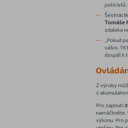
policistů
Šestnáctk
Tomáše 
zdaleka n
,,Pokud pa
vášni, TK1
dospěl k 
Ovládán
Z výroby může
z akumulátor
Pro zapnutí
z
namáčkněte. 
výkonu. Pro p
vteřiny. Pro 