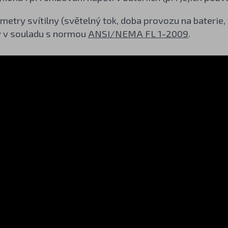
etry svítilny (světelný tok, doba provozu na baterie
 v souladu s normou
ANSI/NEMA FL 1-2009
.