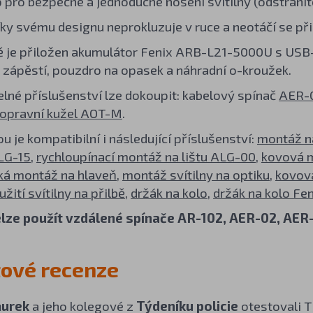
p pro bezpečné a jednoduché nošení svítilny (odstranit
díky svému designu neprokluzuje v ruce a neotáčí se při
ně je přiložen akumulátor Fenix ARB-L21-5000U s USB-
 zápěstí, pouzdro na opasek a náhradní o-kroužek.
telné příslušenství lze dokoupit: kabelový spínač
AER-
opravní kužel AOT-M
.
ou je kompatibilní i následující příslušenství:
montáž n
ALG-15
,
rychloupínací montáž na lištu ALG-00
,
kovová m
ká montáž na hlaveň
,
montáž svítilny na optiku
,
kovov
žití svítilny na přilbě
,
držák na kolo
,
držák na kolo Fe
elze použít vzdálené spínače AR-102, AER-02, AER
ové recenze
ňurek
a jeho kolegové z
Týdeníku policie
otestovali T