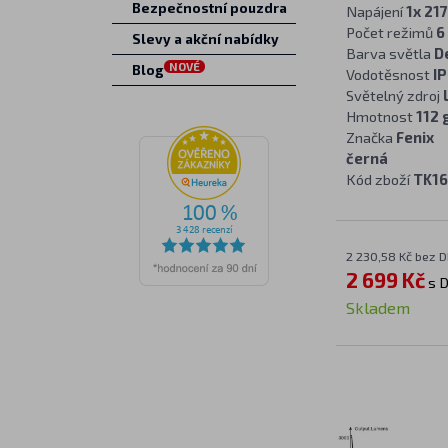
Bezpečnostní pouzdra
Napájení
1x 21
Počet režimů
6
Slevy a akční nabídky
Barva světla
D
NOVÉ
Blog
Vodotěsnost
IP
Světelný zdroj
Hmotnost
112 
Značka
Fenix
černá
Kód zboží
TK1
2 230,58 Kč bez 
2 699 Kč
s 
Skladem