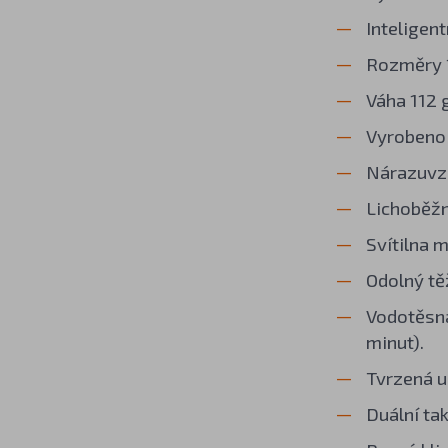
Inteligent
Rozměry 1
Váha 112 
Vyrobeno 
Nárazuvzd
Lichoběžn
Svítilna 
Odolný tě
Vodotěsná
minut).
Tvrzená u
Duální ta