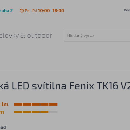
Kon
raha 2
Po–Pá
10:00–18:00
 čelovky & outdoor
ká LED svítilna Fenix TK16 V
 lm
 m
hod