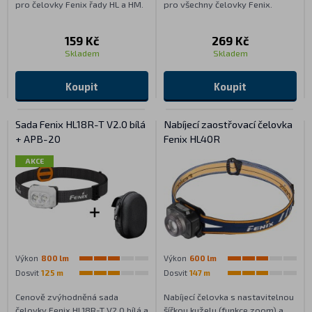
pro čelovky Fenix řady HL a HM.
pro všechny čelovky Fenix.
159 Kč
269 Kč
Skladem
Skladem
Koupit
Koupit
Sada Fenix HL18R-T V2.0 bílá
Nabíjecí zaostřovací čelovka
+ APB-20
Fenix HL40R
AKCE
Výkon
800 lm
Výkon
600 lm
Dosvit
125 m
Dosvit
147 m
Cenově zvýhodněná sada
Nabíjecí čelovka s nastavitelnou
čelovky Fenix HL18R-T V2.0 bílá a
šířkou kuželu (funkce zoom) a