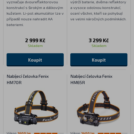
vyznačuje dvoureflektorovou
výdrží baterie, dvěma reflektory
konstrukcí s širokým a dálkovým
a vysoce odolnou konstrukcí,
kuželem. Li-pol akumulátor lze v
ocení všichni, kteří se pohybují
případě nouze nahradit AA
ve velmi náročných podmínkách.
bateriemi.
2 999 Kč
3 299 Kč
Skladem
Skladem
Koupit
Koupit
Nabíjecí čelovka Fenix
Nabíjecí čelovka Fenix
HM70R
HM65R
Výkon
1600 lm
Výkon
1400 lm