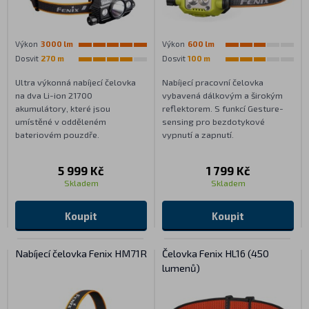
Výkon
3000 lm
Výkon
600 lm
Dosvit
270 m
Dosvit
100 m
Ultra výkonná nabíjecí čelovka
Nabíjecí pracovní čelovka
na dva Li-ion 21700
vybavená dálkovým a širokým
akumulátory, které jsou
reflektorem. S funkcí Gesture-
umístěné v odděleném
sensing pro bezdotykové
bateriovém pouzdře.
vypnutí a zapnutí.
5 999 Kč
1 799 Kč
Skladem
Skladem
Koupit
Koupit
Nabíjecí čelovka Fenix HM71R
Čelovka Fenix HL16 (450
lumenů)