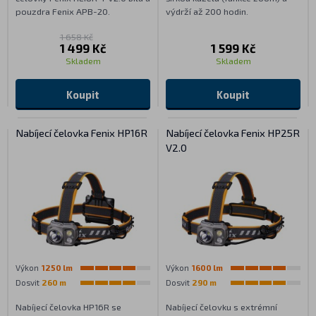
pouzdra Fenix APB-20.
výdrží až 200 hodin.
1 658 Kč
1 499 Kč
1 599 Kč
Skladem
Skladem
Koupit
Koupit
Nabíjecí čelovka Fenix HP16R
Nabíjecí čelovka Fenix HP25R
V2.0
Výkon
1250 lm
Výkon
1600 lm
Dosvit
260 m
Dosvit
290 m
Nabíjecí čelovka HP16R se
Nabíjecí čelovku s extrémní