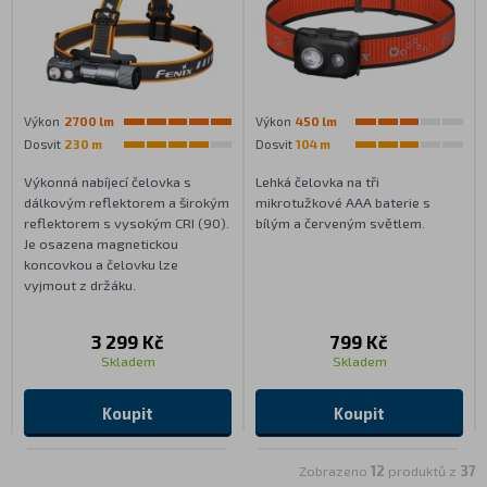
Výkon
2700 lm
Výkon
450 lm
Dosvit
230 m
Dosvit
104 m
Výkonná nabíjecí čelovka s
Lehká čelovka na tři
dálkovým reflektorem a širokým
mikrotužkové AAA baterie s
reflektorem s vysokým CRI (90).
bílým a červeným světlem.
Je osazena magnetickou
koncovkou a čelovku lze
vyjmout z držáku.
3 299 Kč
799 Kč
Skladem
Skladem
Koupit
Koupit
Zobrazeno
12
produktů z
37