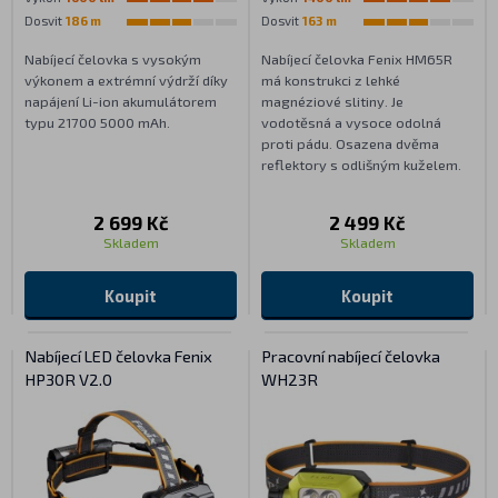
Dosvit
186 m
Dosvit
163 m
Nabíjecí čelovka s vysokým
Nabíjecí čelovka Fenix HM65R
výkonem a extrémní výdrží díky
má konstrukci z lehké
napájení Li-ion akumulátorem
magnéziové slitiny. Je
typu 21700 5000 mAh.
vodotěsná a vysoce odolná
proti pádu. Osazena dvěma
reflektory s odlišným kuželem.
2 699 Kč
2 499 Kč
Skladem
Skladem
Koupit
Koupit
Nabíjecí LED čelovka Fenix
Pracovní nabíjecí čelovka
HP30R V2.0
WH23R