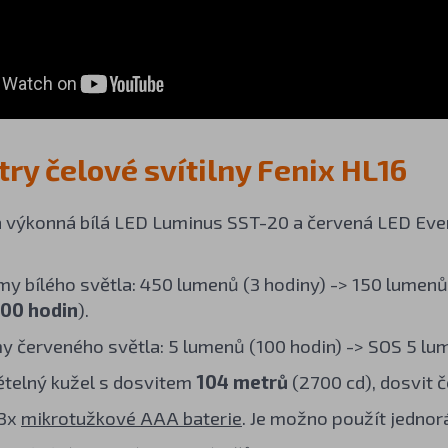
ry čelové svítilny Fenix HL16
a výkonná bílá LED Luminus SST-20 a červená LED Ever
imy bílého světla: 450 lumenů (3 hodiny) -> 150 lumenů
100 hodin
).
y červeného světla: 5 lumenů (100 hodin) -> SOS 5 lu
ětelný kužel s dosvitem
104 metrů
(2700 cd), dosvit 
 3x
mikrotužkové AAA baterie
. Je možno použít jednorá