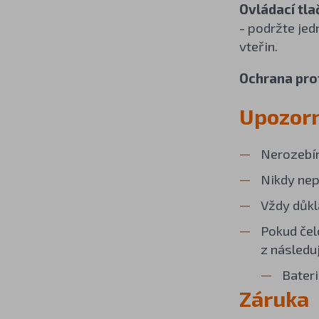
Ovládací tla
- podržte jed
vteřin.
Ochrana prot
Upozor
Nerozebír
Nikdy nep
Vždy důkl
Pokud čel
z následu
Bateri
Záruka