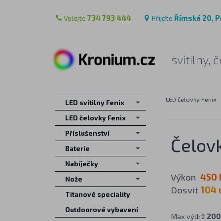
Volejte
734 793 444
Přijďte
Římská 20, P
svítilny,
LED čelovky Fenix
LED svítilny Fenix
LED čelovky Fenix
Příslušenství
Čelov
Baterie
Nabíječky
Výkon
450 
Nože
Dosvit
104
Titanové speciality
Outdoorové vybavení
Max výdrž
200