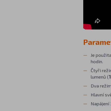
Paramet
Je použit
hodin.
Čtyři rež
lumenů (
Dva režim
Hlavní sv
Napájení