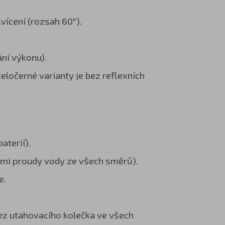
vícení (rozsah 60°).
ání výkonu).
eločerné varianty je bez reflexních
aterií).
ými proudy vody ze všech směrů).
e.
z utahovacího kolečka ve všech