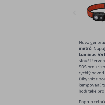
Nová genera
metrů
. Napá
Luminus SS
slouží červe
SOS pro kriz
rychlý odvod 
Díky váze pou
kempování, tu
hodí také pro 
Popruh celoče