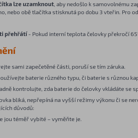
čítka lze uzamknout
, aby nedošlo k samovolnému zap
no, nebo obě tlačítka stisknutá po dobu 3 vteřin. Pro 
i přehřátí
- Pokud interní teplota čelovky překročí 65
nění
ejte sami zapečetěné části, poruší se tím záruka.
oužívejte baterie různého typu, či baterie s různou ka
adně kontrolujte, zda baterie do čelovky vkládáte se s
ovka bliká, nepřepíná na vyšší režimy výkonu či se ner
jících důvodů:
e jou téměř vybité – vyměňte je.