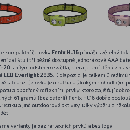
ce kompaktní čelovky
Fenix HL16
přináší světelný tok
jení zajišťují tři běžně dostupné jednorázové AAA bat
T-20
s bílým odstínem světla, která je umístěná v hla
ná
LED Everlight 2835
. K dispozici je celkem 6 režim
ové situace. Čelovka je opatřena širokým pohodlným 
potu a opatřený reflexními prvky, které zajišťují dobrou
hých 61 gramů (bez baterií) Fenix HL16 dobře poslouž
ristiku a jiné outdoorové aktivity. Díky výběru z někol
děti.
rné varianty je bez reflexních prvků a bez loga.