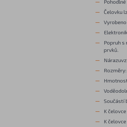
Pohodlné 
Čelovku l
Vyrobeno 
Elektroni
Popruh s 
prvků.
Nárazuvzd
Rozměry: 
Hmotnost 
Voděodoln
Součástí 
K čelovce
K čelovce