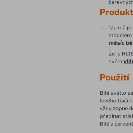
barevných
Produkt
"Za mě je
modelem u
měsíc bě
Že je HL1
svém
vid
Použití
Bílé světlo s
levého tlačít
vždy zapne d
přepínat stis
Bílé a červen