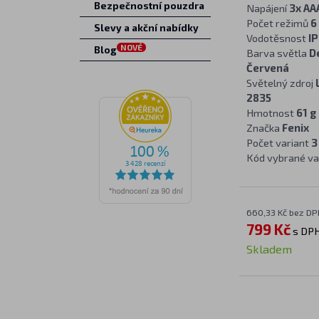
Bezpečnostní pouzdra
Napájení
3x AA
Počet režimů
6
Slevy a akční nabídky
Vodotěsnost
IP
NOVÉ
Blog
Barva světla
D
Červená
Světelný zdroj
2835
Hmotnost
61 g
Značka
Fenix
Počet variant
3
Kód vybrané va
660,33 Kč bez DP
799 Kč
s DP
Skladem