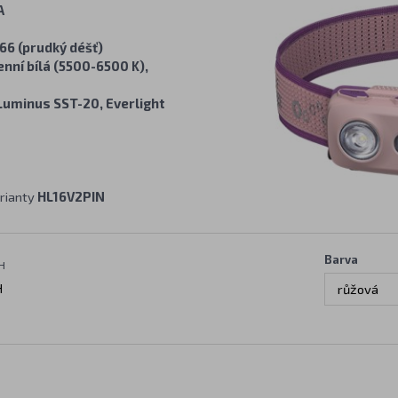
A
66 (prudký déšť)
enní bílá (5500-6500 K),
Luminus SST-20, Everlight
rianty
HL16V2PIN
Barva
H
H
růžová