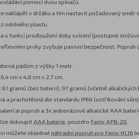
ovládání pomocí dvou spínačů.
ze naklápět v držáku a tím nastavit požadovaný směr s
z odolného plastu.
ka s funkcí prodloužení doby svícení (postupné snižov
reflexními prvky zvyšuje pasivní bezpečnost. Popruh c
orná pádům z výšky 1 metr.
6,4 cm x 4,8 cm x 2,7 cm.
61 gramů (bez baterií), 97 gramů (včetně alkalických b
á a prachotěsná dle standardu IP66 (ostřikování siln
balení je popruh a 3x jednorázové alkalické AAA bateri
 lze dokoupit
AAA baterie
, pouzdro
Fenix APB-20
.
 si můžete objednat
náhradní popruh pro Fenix HL16
be