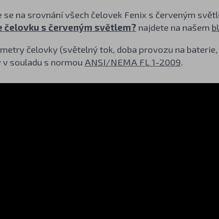
te se na srovnání všech čelovek Fenix s červeným světl
 čelovku s červeným světlem?
najdete na našem
b
etry čelovky (světelný tok, doba provozu na baterie,
 v souladu s normou
ANSI/NEMA FL 1-2009
.