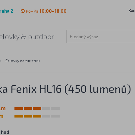
Kon
raha 2
Po–Pá
10:00–18:00
 čelovky & outdoor
›
Čelovky na turistiku
ka Fenix HL16 (450 lumenů)
lm
 m
 hod