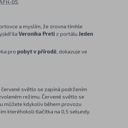
 AFH-05
.
portovce a myslím, že zrovna tímhle
yjádřila
Veronika Preti
z portálu
Jeden
vka pro
pobyt v přírodě
, dokazuje ve
, červené světlo se zapíná podržením
 zvoleném režimu. Červené světlo se
onu můžete kdykoliv během provozu
m kteréhokoli tlačítka na 0,5 sekundy.