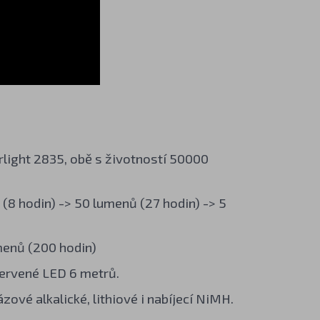
light 2835, obě s životností 50000
 (8 hodin) -> 50 lumenů (27 hodin) -> 5
menů (200 hodin)
červené LED 6 metrů.
zové alkalické, lithiové i nabíjecí NiMH.