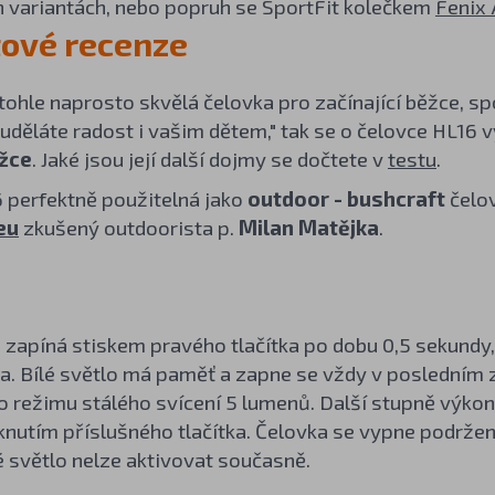
 variantách, nebo popruh se SportFit kolečkem
Fenix
ové recenze
 tohle naprosto skvělá čelovka pro začínající běžce, s
děláte radost i vašim dětem," tak se o čelovce HL16 v
žce
. Jaké jsou její další dojmy se dočtete v
testu
.
6 perfektně použitelná jako
outdoor - bushcraft
čelo
eu
zkušený outdoorista p.
Milan Matějka
.
e zapíná stiskem pravého tlačítka po dobu 0,5 sekundy
ka. Bílé světlo má paměť a zapne se vždy v posledním
o režimu stálého svícení 5 lumenů. Další stupně výk
knutím příslušného tlačítka. Čelovka se vypne podržení
é světlo nelze aktivovat současně.