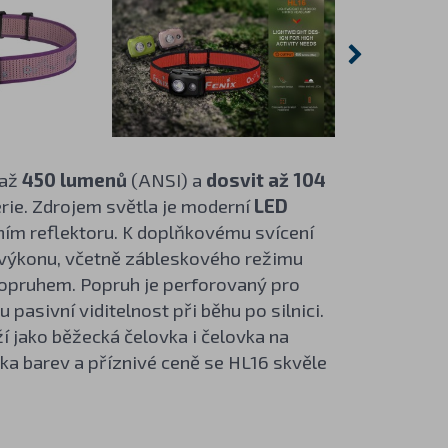
 až
450 lumenů
(ANSI) a
dosvit až 104
erie. Zdrojem světla je moderní
LED
vním reflektoru. K doplňkovému svícení
ů výkonu, včetně zábleskového režimu
popruhem. Popruh je perforovaný pro
 pasivní viditelnost při běhu po silnici.
í jako běžecká čelovka i čelovka na
ika barev a příznivé ceně se HL16 skvěle