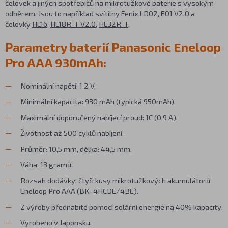
čelovek a jiných spotřebičů na mikrotužkové baterie s vysokým
odběrem. Jsou to například svítilny Fenix
LD02
,
E01 V2.0
a
čelovky
HL16
,
HL18R-T V2.0
,
HL32R-T
.
Parametry baterií Panasonic Eneloop
Pro AAA 930mAh:
Nominální napětí: 1,2 V.
Minimální kapacita: 930 mAh (typická 950mAh).
Maximální doporučený nabíjecí proud: 1C (0,9 A).
Životnost až 500 cyklů nabíjení.
Průměr: 10,5 mm, délka: 44,5 mm.
Váha: 13 gramů.
Rozsah dodávky: čtyři kusy mikrotužkových akumulátorů
Eneloop Pro AAA (BK-4HCDE/4BE).
Z výroby přednabité pomocí solární energie na 40% kapacity.
Vyrobeno v Japonsku.