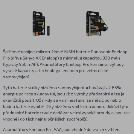
Špičkové nabíjecí mikrotužkové NiMH baterie Panasonic Eneloop
Pro (dříve Sanyo XX Eneloop) s minimální kapacitou 930 mAh
(typicky 950 mAh). Akumulátory Eneloop Pro kombinují výhody
vysoké kapacity a technologie eneloop pro velmi nízké
samovybíjení.
Tyto baterie si díky nízkému samovybíjení uchovávají až 85%
energie po roce skladování, jsou již z výroby přednabité a lze je
okamžitě použít. Už nikdy se vám nestane, že měsíc po nabití
budou baterie vybité! Díky nízkému vnitřnímu odporu dokáží tyto
přednabité baterie trvale dodávat velmi vysoké proudy a jsou tak
vhodné i do těch nejnáročnějších spotřebičů.
Akumulátory Eneloop Pro AAA jsou vhodné do všech svítilen,