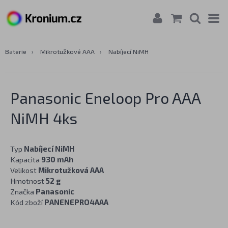
Baterie
›
Mikrotužkové AAA
›
Nabíjecí NiMH
Panasonic Eneloop Pro AAA
NiMH 4ks
Typ
Nabíjecí NiMH
Kapacita
930 mAh
Velikost
Mikrotužková AAA
Hmotnost
52 g
Značka
Panasonic
Kód zboží
PANENEPRO4AAA