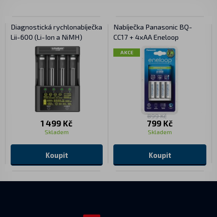
Diagnostická rychlonabíječka
Nabíječka Panasonic BQ-
Lii-600 (Li-Ion a NiMH)
CC17 + 4xAA Eneloop
AKCE
899 Kč
1 499 Kč
799 Kč
Skladem
Skladem
Koupit
Koupit