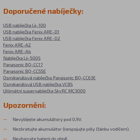
Doporučené nabíječky:
USB nabíječka Lii-100
USB nabíječka Fenix ARE-D1
USB nabíječka Fenix ARE-D2
Fenix ARE-A2
Fenix ARE-A4
Nabíječka Lii-500S
Panasonic BQ-CC17
Panasonic BQ-CC55E
Osmikanálová nabíječka Panasonic BQ-CC63E
Osmikanálová USB nabíječka VC8S
Ultimátní supernabíječka SkyRC MC3000
Upozornění:
Nevybíjejte akumulátory pod 0,9V.
Nezkratujte akumulátor (nespojujte póly článku vodičem).
Nevhazujte baterii do ohně.