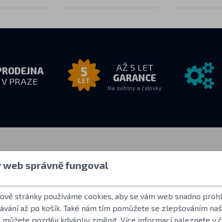
AŽ 5 LET
5
PRODEJNA
GARANCE
V PRAZE
LET
Na svítilny a čelovky
zvednutí
Vše o nákupu
Další info
y web správně fungoval
8:00
Jak nakupovat
Uživatelský účet
drese
Obchodní podmínky
Často kladené o
tové stránky používáme cookies, aby se vám web snadno prohl
Vrácení zboží
Norma ANSI FL 
dávání až po košík. Také nám tím pomůžete se zlepšováním na
Záruční podmínky Fenix
LED použité ve s
 můžete později kdykoliv změnit. Více informací naleznete v 