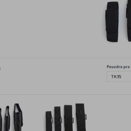
Pouzdro pro
H
H
TK35