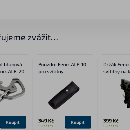
ujeme zvážit…
í titanová
Pouzdro Fenix ALP-10
Držák Fenix
enix ALB-20
pro svítilny
svítilny na 
349 Kč
399 Kč
Koupit
Koupit
Skladem
Skladem