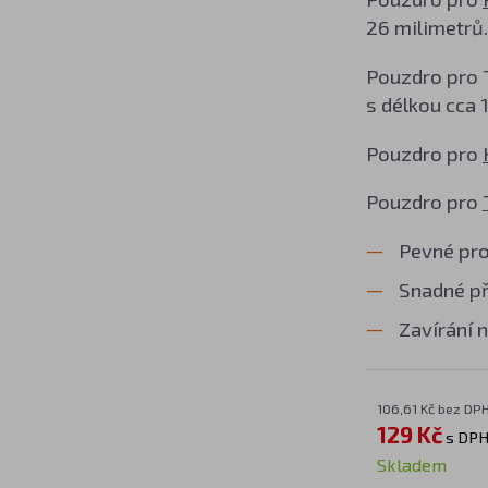
26 milimetrů.
Pouzdro pro 
s délkou cca 
Pouzdro pro
Pouzdro pro
Pevné pro
Snadné př
Zavírání n
106,61 Kč bez DP
129 Kč
s DP
Skladem