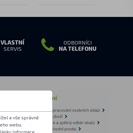
VLASTNÍ
ODBORNÍCI
SERVIS
NA TELEFONU
rmace
Ostatní
Zásady zpracování osobních údajů
tázky
Doprava zboží
ížel a vše správně
1-2009
Recyklace a zpětný odběr obalů
šeho webu.
vítilnách
Velkoobchodní prodej
článku
Informace