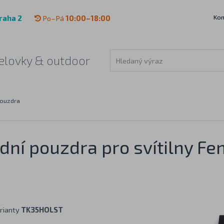
Kon
raha 2
Po–Pá
10:00–18:00
 čelovky & outdoor
ouzdra
ní pouzdra pro svítilny Fen
rianty
TK35HOLST