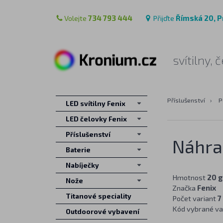
Volejte
734 793 444
Přijďte
Římská 20, P
svítilny,
Příslušenství
›
P
LED svítilny Fenix
LED čelovky Fenix
Příslušenství
Náhrad
Baterie
Nabíječky
Hmotnost
20 g
Nože
Značka
Fenix
Titanové speciality
Počet variant
7
Kód vybrané va
Outdoorové vybavení