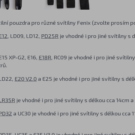
ilní pouzdra pro různé svítilny Fenix (zvolte prosím 
E12
, LD09, LD12,
PD25R
je vhodné i pro jiné svítilny s
E15 XP-G2, E16,
E18R
, RC09 je vhodné i pro jiné svítil
rů.
 LD22,
E20 V2.0
a E25 je vhodné i pro jiné svítilny s dé
LR35R
je vhodné i pro jiné svítilny s délkou cca 14cm 
PD32
a UC30 je vhodné i pro jiné svítilny s délkou cca
PD35
,
UC35
a
E35 V3.0
je vhodné i pro jiné svítilny s 