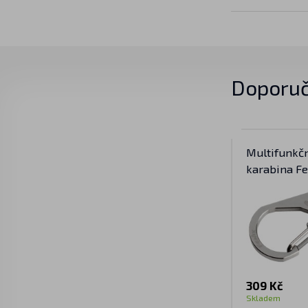
Doporuč
Multifunkčn
karabina F
309 Kč
Skladem