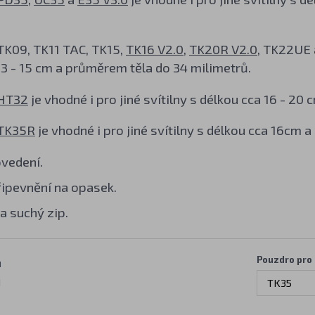
TK09, TK11 TAC, TK15,
TK16 V2.0
,
TK20R V2.0
, TK22UE
13 - 15 cm a průměrem těla do 34 milimetrů.
HT32
je vhodné i pro jiné svítilny s délkou cca 16 - 2
TK35R
je vhodné i pro jiné svítilny s délkou cca 16cm 
vedení.
ipevnění na opasek.
a suchý zip.
Pouzdro pro
H
H
TK35