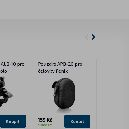
 ALB-10 pro
Pouzdro APB-20 pro
Otočné pou
kolo
čelovky Fenix
pro svítilny
159 Kč
199 Kč
Koupit
Koupit
Skladem
Skladem