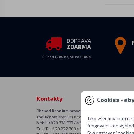
DOPRAVA
ZDARMA
ČR nad
1000 Kč
, SR nad
100 €
Kontakty
Osobní vy
Cookies - ab
Obchod
Kronium
provozuje
PO–PÁ 10:00–1
společnost Kronium s.r.o.
v prodejně na a
Jako všechny interne
Mobil: +420 734 793 444
Kronium.cz
fungovalo - od vyhle
Tel. ČR: +420 222 200 444
Římská 20
Svá nastavení cookies