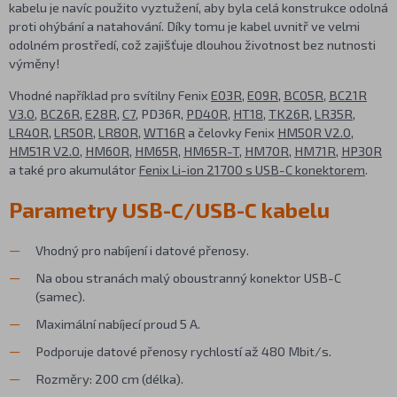
kabelu je navíc použito vyztužení, aby byla celá konstrukce odolná
proti ohýbání a natahování. Díky tomu je kabel uvnitř ve velmi
odolném prostředí, což zajišťuje dlouhou životnost bez nutnosti
výměny!
Vhodné například pro svítilny Fenix
E03R
,
E09R
,
BC05R
,
BC21R
V3.0
,
BC26R
,
E28R
,
C7
, PD36R,
PD40R
,
HT18
,
TK26R
,
LR35R
,
LR40R
,
LR50R
,
LR80R
,
WT16R
a čelovky Fenix
HM50R V2.0
,
HM51R V2.0
,
HM60R
,
HM65R
,
HM65R-T
,
HM70R
,
HM71R
,
HP30R
a také pro akumulátor
Fenix Li-ion 21700 s USB-C konektorem
.
Parametry USB-C/USB-C kabelu
Vhodný pro nabíjení i datové přenosy.
Na obou stranách malý oboustranný konektor USB-C
(samec).
Maximální nabíjecí proud 5 A.
Podporuje datové přenosy rychlostí až 480 Mbit/s.
Rozměry: 200 cm (délka).