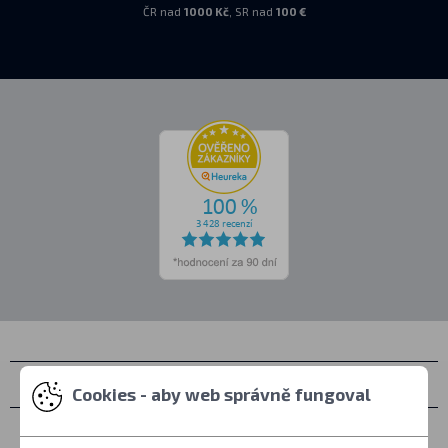
ČR nad
1000 Kč
, SR nad
100 €
Kontakty
Cookies - aby web správně fungoval
Osobní vyzvednutí