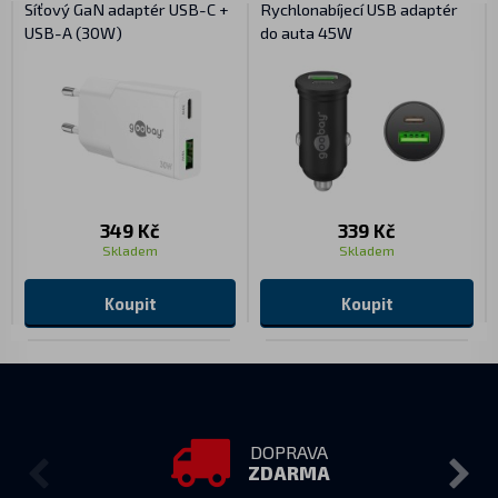
Síťový GaN adaptér USB-C +
Rychlonabíjecí USB adaptér
USB-A (30W)
do auta 45W
349 Kč
339 Kč
Skladem
Skladem
Koupit
Koupit
DOPRAVA
ZDARMA