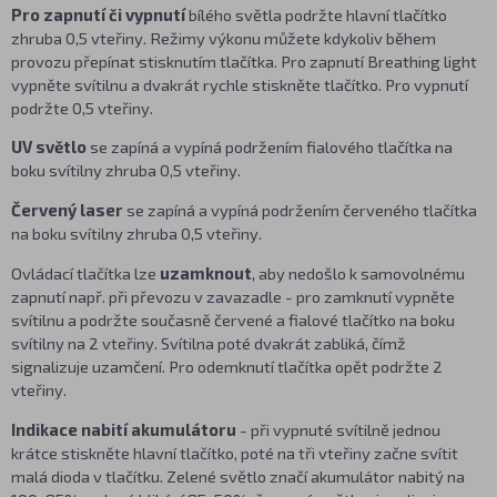
Pro zapnutí či vypnutí
bílého světla podržte hlavní tlačítko
zhruba 0,5 vteřiny. Režimy výkonu můžete kdykoliv během
provozu přepínat stisknutím tlačítka. Pro zapnutí Breathing light
vypněte svítilnu a dvakrát rychle stiskněte tlačítko. Pro vypnutí
podržte 0,5 vteřiny.
UV světlo
se zapíná a vypíná podržením fialového tlačítka na
boku svítilny zhruba 0,5 vteřiny.
Červený laser
se zapíná a vypíná podržením červeného tlačítka
na boku svítilny zhruba 0,5 vteřiny.
Ovládací tlačítka lze
uzamknout
, aby nedošlo k samovolnému
zapnutí např. při převozu v zavazadle - pro zamknutí vypněte
svítilnu a podržte současně červené a fialové tlačítko na boku
svítilny na 2 vteřiny. Svítilna poté dvakrát zabliká, čímž
signalizuje uzamčení. Pro odemknutí tlačítka opět podržte 2
vteřiny.
Indikace nabití akumulátoru
- při vypnuté svítilně jednou
krátce stiskněte hlavní tlačítko, poté na tři vteřiny začne svítit
malá dioda v tlačítku. Zelené světlo značí akumulátor nabitý na