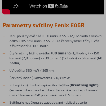
Parametry svítilny Fenix E06R
Jsou použity dvě bílé LED Luminus SST-12, UV dioda s vlnovou
délkou 365 nm Luminus SST-08 a červený laser třídy 1, vše
s životností 50 000 hodin.
Čtyři režimy bílého světla:
700 lumenů
(1,3 hodiny) -> 150
lumenů (2,8 hodiny) -> 30 lumenů (12 hodin) -> 5 lumenů (
60
hodin
).
UV světlo: 580 mW / 365 nm.
Červený laser (ukazovátko): ≤ 0,39 mW.
Pulzující světlo okolo spínacího tlačítka (
Breathing light
):
červené blikání, modré blikání, červené a modré pulzování
o síle 1 lumen a RGB pulzování o síle 0,5 lumenu.
Svítilna je napájena ze zabudované nabíjecí baterie