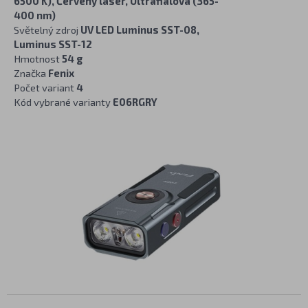
6500 K), Červený laser, Ultrafialová (365-
400 nm)
Světelný zdroj
UV LED Luminus SST-08,
Luminus SST-12
Hmotnost
54 g
Značka
Fenix
Počet variant
4
Kód vybrané varianty
E06RGRY