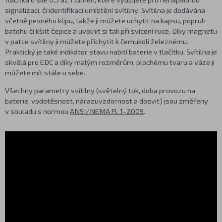
signalizaci, či identifikaci umístění svítilny. Svítilna je dodávána
včetně pevného klipu, takže ji můžete uchytit na kapsu, popruh
batohu či kšilt čepice a uvolnit si tak při svícení ruce. Díky magnetu
v patce svítilny ji můžete přichytit k čemukoli železnému.
Praktický je také indikátor stavu nabití baterie v tlačítku. Svítilna je
skvělá pro EDC a díky malým rozměrům, plochému tvaru a váze ji
můžete mít stále u sebe.
Všechny parametry svítilny (světelný tok, doba provozu na
baterie, vodotěsnost, nárazuvzdornost a dosvit) jsou změřeny
v souladu s normou
ANSI/NEMA FL 1-2009
.