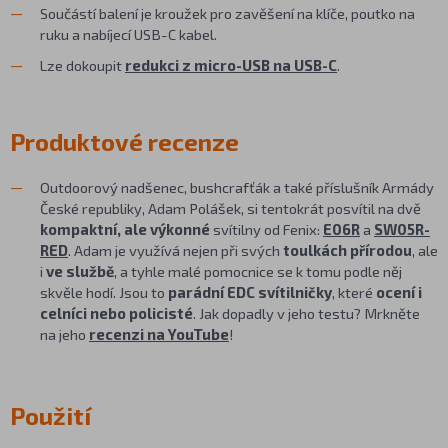
Součástí balení je kroužek pro zavěšení na klíče, poutko na
ruku a nabíjecí USB-C kabel.
Lze dokoupit
redukci z micro-USB na USB-C
.
Produktové recenze
Outdoorový nadšenec, bushcrafťák a také příslušník Armády
České republiky, Adam Polášek, si tentokrát posvítil na dvě
kompaktní, ale výkonné
svítilny od Fenix:
E06R
a
SW05R-
RED
. Adam je využívá nejen při svých
toulkách přírodou
, ale
i
ve službě
, a tyhle malé pomocnice se k tomu podle něj
skvěle hodí. Jsou to
parádní EDC svítilničky
, které
ocení i
celníci nebo policisté
. Jak dopadly v jeho testu? Mrkněte
na jeho
recenzi na YouTube
!
Použití