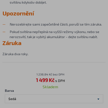
svítilnu kdykoliv dobíjet.
Upozornění
Nerozebírejte sami zapečetěné části, poruší se tím záruka.
Pokud svítilna nepřepíná na vyšší režimy výkonu, nebo se
nerozsvítí, tak je vybitý akumulátor - dejte svítilnu nabít.
Záruka
Záruka dva roky.
1 238,84 Kč bez DPH
1 499 Kč
s DPH
Skladem
Barva
šedá