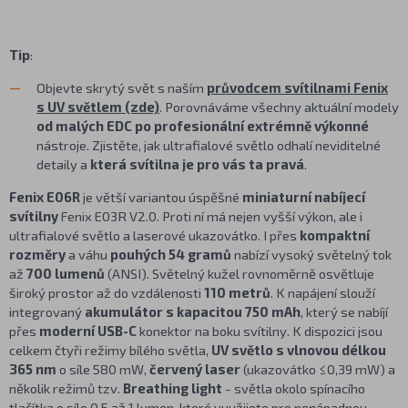
Tip
:
Objevte skrytý svět s naším
průvodcem svítilnami Fenix
s UV světlem (zde)
. Porovnáváme všechny aktuální modely
od malých EDC po profesionální extrémně výkonné
nástroje. Zjistěte, jak ultrafialové světlo odhalí neviditelné
detaily a
která svítilna je pro vás ta pravá
.
Fenix E06R
je větší variantou úspěšné
miniaturní nabíjecí
svítilny
Fenix E03R V2.0. Proti ní má nejen vyšší výkon, ale i
ultrafialové světlo a laserové ukazovátko. I přes
kompaktní
rozměry
a váhu
pouhých 54 gramů
nabízí vysoký světelný tok
až
700 lumenů
(ANSI). Světelný kužel rovnoměrně osvětluje
široký prostor až do vzdálenosti
110 metrů
. K napájení slouží
integrovaný
akumulátor s kapacitou 750 mAh
, který se nabíjí
přes
moderní USB-C
konektor na boku svítilny. K dispozici jsou
celkem čtyři režimy bílého světla,
UV světlo s vlnovou délkou
365 nm
o síle 580 mW,
červený laser
(ukazovátko ≤0,39 mW) a
několik režimů tzv.
Breathing light
- světla okolo spínacího
tlačítka o síle 0,5 až 1 lumen, které využijete pro nenápadnou