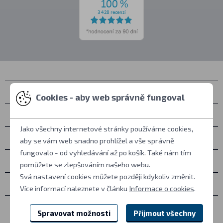
Kontakty
Cookies - aby web správně fungoval
Osobní vyzvednutí
Jako všechny internetové stránky používáme cookies,
Vše o nákupu
aby se vám web snadno prohlížel a vše správně
fungovalo - od vyhledávání až po košík. Také nám tím
Další informace
pomůžete se zlepšováním našeho webu.
Svá nastavení cookies můžete později kdykoliv změnit.
Ostatní
Více informací naleznete v článku
Informace o cookies
.
Spravovat možnosti
Přijmout všechny