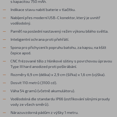
s kapacitou 750 mAh.
Indikace stavu nabití baterie v tlačítku.
Nabíjení přes moderní USB-C konektor, který je uvnitř
voděodolný.
Paměť na poslední nastavený režim výkonu bílého světla.
Inteligentní ochrana proti přehřátí.
Spona pro přichycení k popruhu batohu, za kapsu, na kšilt
čepice apod.
CNC frézované tělo z hliníkové slitiny s povrchovou úpravou
Type III hard anodized proti poškrábání.
Rozměry 6,9 cm (délka) x 2,9 cm (šířka) x 1,6 cm (výška).
Dosvit 110 metrů (3100 cd).
Váha 54 gramů (včetně akumulátoru).
Voděodolná dle standardu IP66 (ostřikování silnými proudy
vody ze všech směrů).
Nárazuvzdorná pádům z výšky 1 metru.