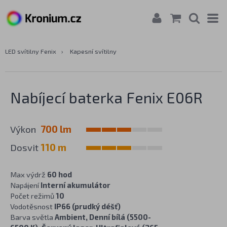
LED svítilny Fenix
›
Kapesní svítilny
Nabíjecí baterka Fenix E06R
Výkon
700 lm
Dosvit
110 m
Max výdrž
60 hod
Napájení
Interní akumulátor
Počet režimů
10
Vodotěsnost
IP66 (prudký déšť)
Barva světla
Ambient, Denní bílá (5500-