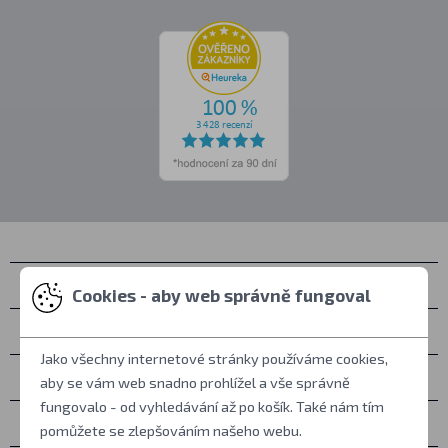
Kontakty
Cookies - aby web správně fungoval
Osobní vyzvednutí
Jako všechny internetové stránky používáme cookies,
Vše o nákupu
aby se vám web snadno prohlížel a vše správně
fungovalo - od vyhledávání až po košík. Také nám tím
Další informace
pomůžete se zlepšováním našeho webu.