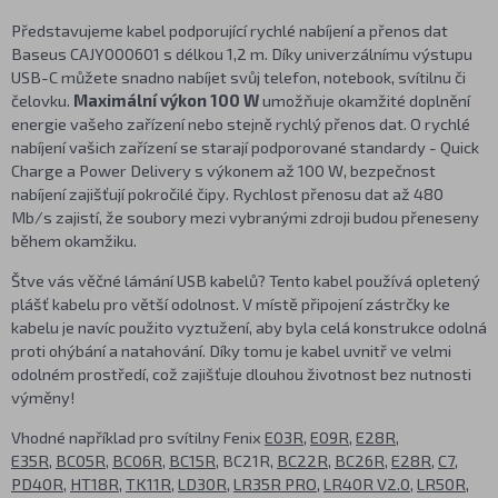
Představujeme kabel podporující rychlé nabíjení a přenos dat
Baseus CAJY000601 s délkou 1,2 m. Díky univerzálnímu výstupu
USB-C můžete snadno nabíjet svůj telefon, notebook, svítilnu či
čelovku.
Maximální výkon 100 W
umožňuje okamžité doplnění
energie vašeho zařízení nebo stejně rychlý přenos dat. O rychlé
nabíjení vašich zařízení se starají podporované standardy - Quick
Charge a Power Delivery s výkonem až 100 W, bezpečnost
nabíjení zajišťují pokročilé čipy. Rychlost přenosu dat až 480
Mb/s zajistí, že soubory mezi vybranými zdroji budou přeneseny
během okamžiku.
Štve vás věčné lámání USB kabelů? Tento kabel používá opletený
plášť kabelu pro větší odolnost. V místě připojení zástrčky ke
kabelu je navíc použito vyztužení, aby byla celá konstrukce odolná
proti ohýbání a natahování. Díky tomu je kabel uvnitř ve velmi
odolném prostředí, což zajišťuje dlouhou životnost bez nutnosti
výměny!
Vhodné například pro svítilny Fenix
E03R
,
E09R
,
E28R
,
E35R
,
BC05R
,
BC06R
,
BC15R
, BC21R,
BC22R
,
BC26R
,
E28R
,
C7
,
PD40R
,
HT18R
,
TK11R
,
LD30R
,
LR35R PRO
,
LR40R V2.0
,
LR50R
,