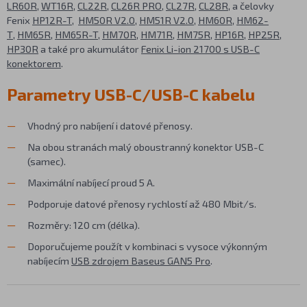
LR60R
,
WT16R
,
CL22R
,
CL26R PRO
,
CL27R
,
CL28R
, a čelovky
Fenix
HP12R-T
,
HM50R V2.0
,
HM51R V2.0
,
HM60R
,
HM62-
T
,
HM65R
,
HM65R-T
,
HM70R
,
HM71R
,
HM75R
,
HP16R
,
HP25R
,
HP30R
a také pro akumulátor
Fenix Li-ion 21700 s USB-C
konektorem
.
Parametry USB-C/USB-C kabelu
Vhodný pro nabíjení i datové přenosy.
Na obou stranách malý oboustranný konektor USB-C
(samec).
Maximální nabíjecí proud 5 A.
Podporuje datové přenosy rychlostí až 480 Mbit/s.
Rozměry: 120 cm (délka).
Doporučujeme použít v kombinaci s vysoce výkonným
nabíjecím
USB zdrojem Baseus GAN5 Pro
.