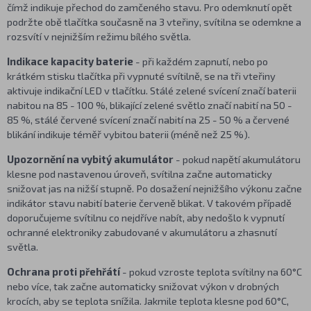
čímž indikuje přechod do zamčeného stavu. Pro odemknutí opět
podržte obě tlačítka současně na 3 vteřiny, svítilna se odemkne a
rozsvítí v nejnižším režimu bílého světla.
Indikace kapacity baterie
- při každém zapnutí, nebo po
krátkém stisku tlačítka při vypnuté svítilně, se na tři vteřiny
aktivuje indikační LED v tlačítku. Stálé zelené svícení značí baterii
nabitou na 85 - 100 %, blikající zelené světlo značí nabití na 50 -
85 %, stálé červené svícení značí nabití na 25 - 50 % a červené
blikání indikuje téměř vybitou baterii (méně než 25 %).
Upozornění na vybitý akumulátor
- pokud napětí akumulátoru
klesne pod nastavenou úroveň, svítilna začne automaticky
snižovat jas na nižší stupně. Po dosažení nejnižšího výkonu začne
indikátor stavu nabití baterie červeně blikat. V takovém případě
doporučujeme svítilnu co nejdříve nabít, aby nedošlo k vypnutí
ochranné elektroniky zabudované v akumulátoru a zhasnutí
světla.
Ochrana proti přehřátí
- pokud vzroste teplota svítilny na 60°C
nebo více, tak začne automaticky snižovat výkon v drobných
krocích, aby se teplota snížila. Jakmile teplota klesne pod 60°C,