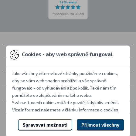
Kontakty
Cookies - aby web správně fungoval
Osobní vyzvednutí
Jako všechny internetové stránky používáme cookies,
Vše o nákupu
aby se vám web snadno prohlížel a vše správně
fungovalo - od vyhledávání až po košík. Také nám tím
Další informace
pomůžete se zlepšováním našeho webu.
Svá nastavení cookies můžete později kdykoliv změnit.
Ostatní
Více informací naleznete v článku
Informace o cookies
.
Spravovat možnosti
Přijmout všechny