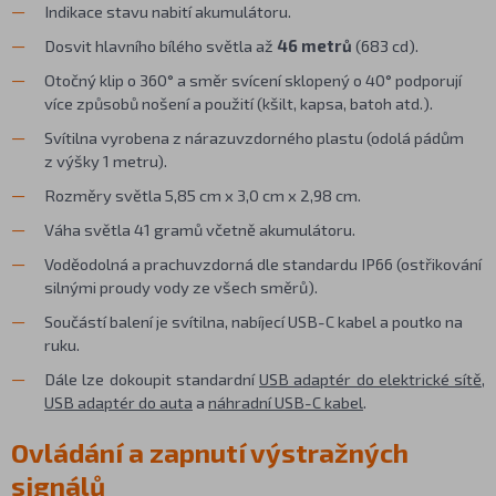
Indikace stavu nabití akumulátoru.
Dosvit hlavního bílého světla až
46 metrů
(683 cd).
Otočný klip o 360° a směr svícení sklopený o 40° podporují
více způsobů nošení a použití (kšilt, kapsa, batoh atd.).
Svítilna vyrobena z nárazuvzdorného plastu (odolá pádům
z výšky 1 metru).
Rozměry světla 5,85 cm x 3,0 cm x 2,98 cm.
Váha světla 41 gramů včetně akumulátoru.
Voděodolná a prachuvzdorná dle standardu IP66 (ostřikování
silnými proudy vody ze všech směrů).
Součástí balení je svítilna, nabíjecí USB-C kabel a poutko na
ruku.
Dále lze dokoupit standardní
USB adaptér do elektrické sítě
,
USB adaptér do auta
a
náhradní USB-C kabel
.
Ovládání a zapnutí výstražných
signálů