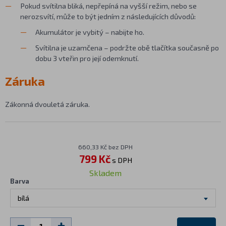
Pokud svítilna bliká, nepřepíná na vyšší režim, nebo se
nerozsvítí, může to být jedním z následujících důvodů:
Akumulátor je vybitý – nabijte ho.
Svítilna je uzamčena – podržte obě tlačítka současně po
dobu 3 vteřin pro její odemknutí.
Záruka
Zákonná dvouletá záruka.
660,33 Kč bez DPH
799 Kč
s DPH
Skladem
Barva
bílá