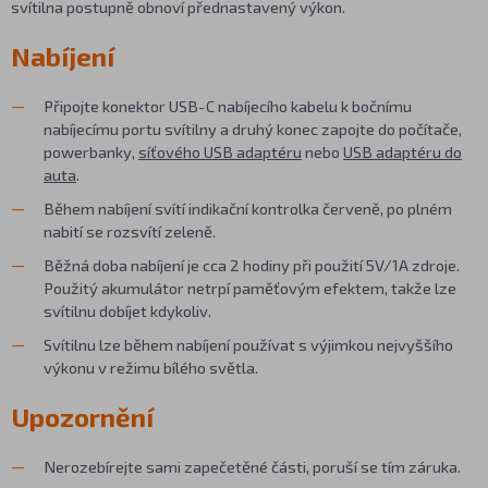
svítilna postupně obnoví přednastavený výkon.
Nabíjení
Připojte konektor USB-C nabíjecího kabelu k bočnímu
nabíjecímu portu svítilny a druhý konec zapojte do počítače,
powerbanky,
síťového USB adaptéru
nebo
USB adaptéru do
auta
.
Během nabíjení svítí indikační kontrolka červeně, po plném
nabití se rozsvítí zeleně.
Běžná doba nabíjení je cca 2 hodiny při použití 5V/1A zdroje.
Použitý akumulátor netrpí paměťovým efektem, takže lze
svítilnu dobíjet kdykoliv.
Svítilnu lze během nabíjení používat s výjimkou nejvyššího
výkonu v režimu bílého světla.
Upozornění
Nerozebírejte sami zapečetěné části, poruší se tím záruka.