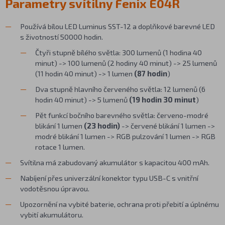
Parametry svítilny Fenix E04R
Používá bílou LED Luminus SST-12 a doplňkové barevné LED
s životností 50000 hodin.
Čtyři stupně bílého světla: 300 lumenů (1 hodina 40
minut) -> 100 lumenů (2 hodiny 40 minut) -> 25 lumenů
(11 hodin 40 minut) -> 1 lumen
(87 hodin
)
Dva stupně hlavního červeného světla: 12 lumenů (6
hodin 40 minut) -> 5 lumenů
(19 hodin 30 minut
)
Pět funkcí bočního barevného světla: červeno-modré
blikání 1 lumen
(23 hodin)
->
červené blikání 1 lumen ->
modré blikání 1 lumen -> RGB pulzování 1 lumen -> RGB
rotace 1 lumen.
Svítilna má zabudovaný akumulátor s kapacitou 400 mAh.
Nabíjení přes univerzální konektor typu USB-C s vnitřní
vodotěsnou úpravou.
Upozornění na vybité baterie, ochrana proti přebití a úplnému
vybití akumulátoru.