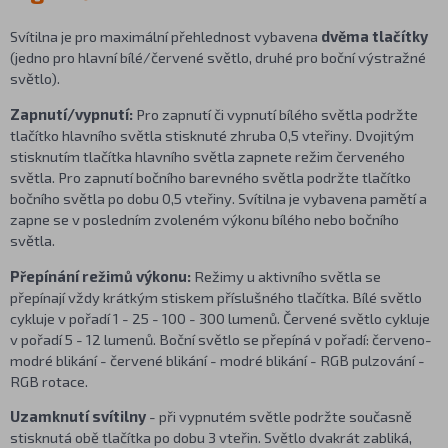
Svítilna je pro maximální přehlednost vybavena
dvěma tlačítky
(jedno pro hlavní bílé/červené světlo, druhé pro boční výstražné
světlo).
Zapnutí/vypnutí:
Pro zapnutí či vypnutí bílého světla podržte
tlačítko hlavního světla stisknuté zhruba 0,5 vteřiny. Dvojitým
stisknutím tlačítka hlavního světla zapnete režim červeného
světla. Pro zapnutí bočního barevného světla podržte tlačítko
bočního světla po dobu 0,5 vteřiny. Svítilna je vybavena pamětí a
zapne se v posledním zvoleném výkonu bílého nebo bočního
světla.
Přepínání režimů výkonu:
Režimy u aktivního světla se
přepínají vždy krátkým stiskem příslušného tlačítka. Bílé světlo
cykluje v pořadí 1 - 25 - 100 - 300 lumenů. Červené světlo cykluje
v pořadí 5 - 12 lumenů. Boční světlo se přepíná v pořadí: červeno-
modré blikání - červené blikání - modré blikání - RGB pulzování -
RGB rotace.
Uzamknutí svítilny
- při vypnutém světle podržte současně
stisknutá obě tlačítka po dobu 3 vteřin. Světlo dvakrát zabliká,