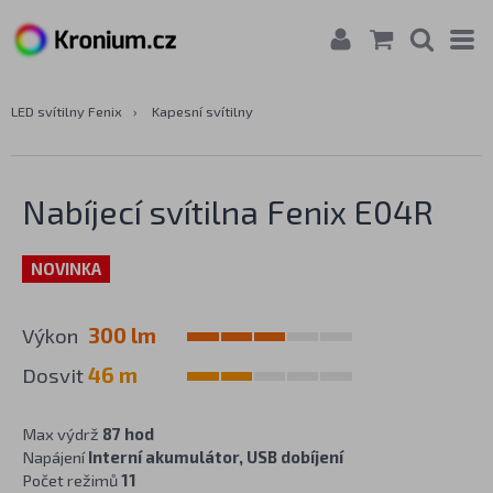
LED svítilny Fenix
›
Kapesní svítilny
Nabíjecí svítilna Fenix E04R
NOVINKA
Výkon
300 lm
Dosvit
46 m
Max výdrž
87 hod
Napájení
Interní akumulátor, USB dobíjení
Počet režimů
11