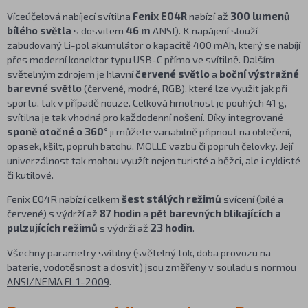
Víceúčelová nabíjecí svítilna
Fenix E04R
nabízí až
300 lumenů
bílého světla
s dosvitem
46 m
ANSI). K napájení slouží
zabudovaný Li-pol akumulátor o kapacitě 400 mAh, který se nabíjí
přes moderní konektor typu USB-C přímo ve svítilně. Dalším
světelným zdrojem je hlavní
červené světlo
a
boční výstražné
barevné světlo
(červené, modré, RGB), které lze využit jak při
sportu, tak v případě nouze. Celková hmotnost je pouhých 41 g,
svítilna je tak vhodná pro každodenní nošení. Díky integrované
sponě otočné o 360°
ji můžete variabilně připnout na oblečení,
opasek, kšilt, popruh batohu, MOLLE vazbu či popruh čelovky. Její
univerzálnost tak mohou využít nejen turisté a běžci, ale i cyklisté
či kutilové.
Fenix E04R nabízí celkem
šest stálých režimů
svícení (bílé a
červené) s výdrží až
87 hodin
a
pět barevných blikajících a
pulzujících režimů
s výdrží až
23 hodin
.
Všechny parametry svítilny (světelný tok, doba provozu na
baterie, vodotěsnost a dosvit) jsou změřeny v souladu s normou
ANSI/NEMA FL 1-2009
.