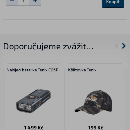
Koupit
Doporučujeme zvážit…
Nabíjecí baterka Fenix E06R
Kšiltovka Fenix
1 499 Kč
199 Kč