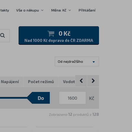
takty
Vše o nákupu
Měna: Kč
Přihlášení
0 Kč
Nad 1000 Kč doprava do ČR ZDARMA
Od nejdražšího
Napájení
Počet režimů
Vodotěsnost
Barva světla
Kč
Zobrazeno
12
produktů z
128