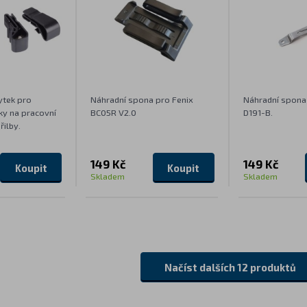
ytek pro
Náhradní spona pro Fenix
Náhradní spona
ky na pracovní
BC05R V2.0
D191-B.
ilby.
149 Kč
149 Kč
Koupit
Koupit
Skladem
Skladem
Načíst dalších 12 produktů