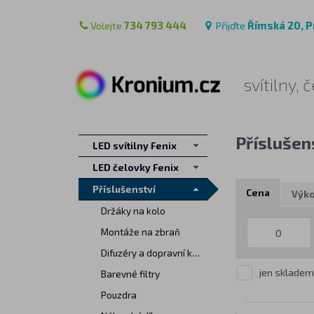
Volejte
734 793 444
Přijďte
Římská 20, P
svítilny,
Příslušen
LED svítilny Fenix
LED čelovky Fenix
Příslušenství
Cena
Výk
Držáky na kolo
Montáže na zbraň
Difuzéry a dopravní kužely
jen skladem
Barevné filtry
Pouzdra