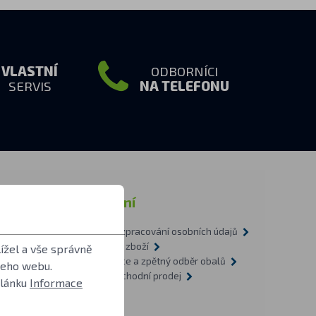
VLASTNÍ
ODBORNÍCI
SERVIS
NA TELEFONU
rmace
Ostatní
Zásady zpracování osobních údajů
tázky
Doprava zboží
ížel a vše správně
1-2009
Recyklace a zpětný odběr obalů
šeho webu.
vítilnách
Velkoobchodní prodej
článku
Informace
O nás