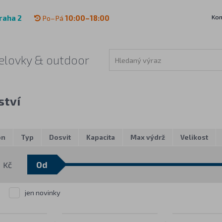
Kon
raha 2
Po–Pá
10:00–18:00
 čelovky & outdoor
ství
on
Typ
Dosvit
Kapacita
Max výdrž
Velikost
Kč
jen novinky