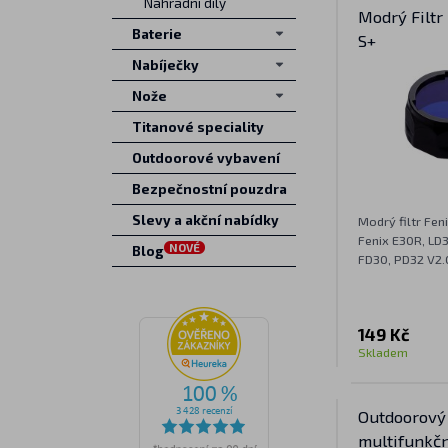
Náhradní díly
Modrý Filtr
Baterie
S+
Nabíječky
Nože
Titanové speciality
Outdoorové vybavení
Bezpečnostní pouzdra
Slevy a akční nabídky
Modrý filtr Fe
Fenix E30R, LD3
NOVÉ
Blog
FD30, PD32 V2.
149 Kč
Skladem
Outdoorový
multifunkčn