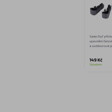
Sada čtyř přích
upevnění čelov
a outdoorové př
149 Kč
Skladem