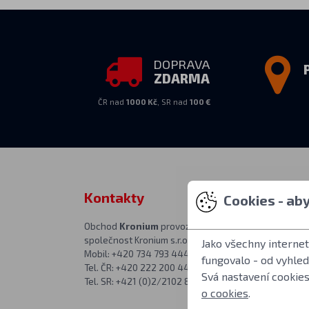
DOPRAVA
ZDARMA
ČR nad
1000 Kč
, SR nad
100 €
Kontakty
Osobní vy
Cookies - ab
Obchod
Kronium
provozuje
PO–PÁ 10:00–1
společnost Kronium s.r.o.
v prodejně na a
Jako všechny interne
Mobil: +420 734 793 444
Kronium.cz
fungovalo - od vyhle
Tel. ČR: +420 222 200 444
Římská 20
Svá nastavení cookies
Tel. SR: +421 (0)2/2102 8626
Praha 2
o cookies
.