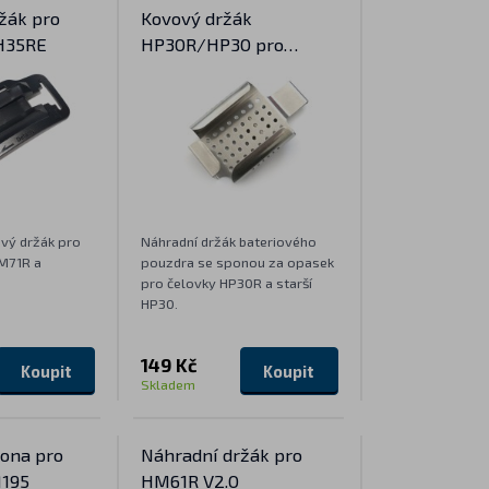
žák pro
Kovový držák
H35RE
HP30R/HP30 pro
bateriové pouzdro
čelovky
vý držák pro
Náhradní držák bateriového
HM71R a
pouzdra se sponou za opasek
pro čelovky HP30R a starší
HP30.
149 Kč
Koupit
Koupit
Skladem
ona pro
Náhradní držák pro
M195
HM61R V2.0