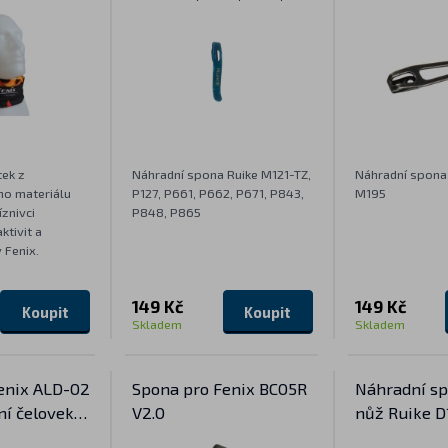
P662, P671, P843, P848,
P865
tek z
Náhradní spona Ruike M121-TZ,
Náhradní spona
ho materiálu
P127, P661, P662, P671, P843,
M195
íznivci
P848, P865
tivit a
 Fenix.
149 Kč
149 Kč
Koupit
Koupit
Skladem
Skladem
enix ALD-02
Spona pro Fenix BC05R
Náhradní sp
ní čelovek
V2.0
nůž Ruike D