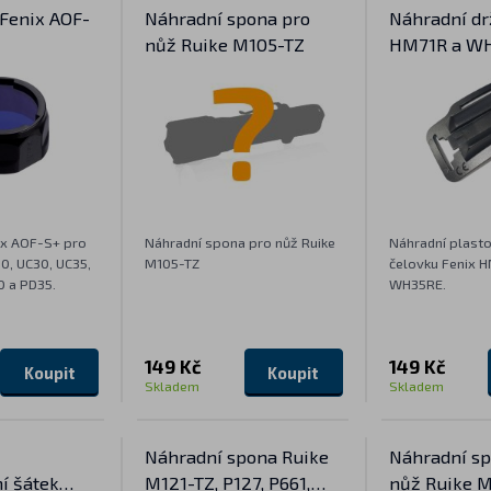
 Fenix AOF-
Náhradní spona pro
Náhradní dr
nůž Ruike M105-TZ
HM71R a W
nix AOF-S+ pro
Náhradní spona pro nůž Ruike
Náhradní plasto
0, UC30, UC35,
M105-TZ
čelovku Fenix 
0 a PD35.
WH35RE.
149 Kč
149 Kč
Koupit
Koupit
Skladem
Skladem
Náhradní spona Ruike
Náhradní sp
í šátek
M121-TZ, P127, P661,
nůž Ruike 