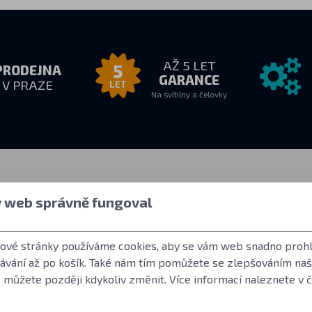
AŽ 5 LET
5
PRODEJNA
GARANCE
V PRAZE
LET
Na svítilny a čelovky
zvednutí
Vše o nákupu
Další info
y web správně fungoval
8:00
Jak nakupovat
Uživatelský účet
drese
Obchodní podmínky
Často kladené o
tové stránky používáme cookies, aby se vám web snadno prohl
Vrácení zboží
Norma ANSI FL 
dávání až po košík. Také nám tím pomůžete se zlepšováním na
Záruční podmínky Fenix
LED použité ve s
 můžete později kdykoliv změnit. Více informací naleznete v 
Reklamace a servis
Reference