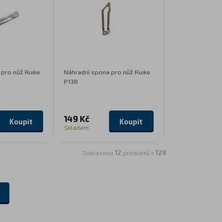
 pro nůž Ruike
Náhradní spona pro nůž Ruike
P138
149 Kč
Koupit
Koupit
Skladem
Zobrazeno
12
produktů z
128