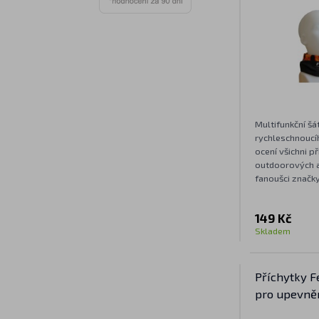
Fenix
Multifunkční šá
rychleschnoucí
ocení všichni př
outdoorových ak
fanoušci značky
149 Kč
Skladem
Příchytky F
pro upevně
na přilbu