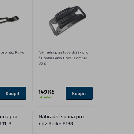
 pro nůž Ruike
Náhradní plastový držák pro
čelovku Fenix HM61R Amber
V2.0.
149 Kč
Koupit
Koupit
Skladem
ona pro
Náhradní spona pro
191-B
nůž Ruike P138