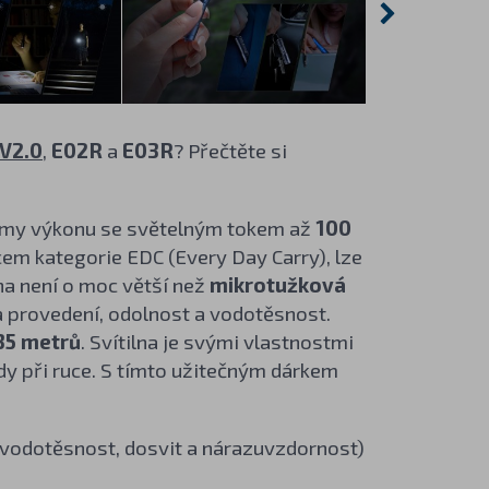
 V2.0
,
E02R
a
E03R
? Přečtěte si
žimy výkonu se světelným tokem až
100
em kategorie EDC (Every Day Carry), lze
ilna není o moc větší než
mikrotužková
ta provedení, odolnost a vodotěsnost.
35 metrů
. Svítilna je svými vlastnostmi
ždy při ruce. S tímto užitečným dárkem
, vodotěsnost, dosvit a nárazuvzdornost)