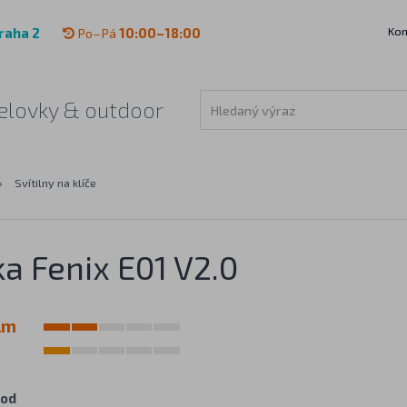
Kon
raha 2
Po–Pá
10:00–18:00
 čelovky & outdoor
›
Svítilny na klíče
a Fenix E01 V2.0
lm
hod