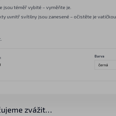
e jsou téměř vybité – vyměňte je.
ty uvnitř svítilny jsou zanesené – očistěte je vatičk
.
Barva
H
H
černá
ujeme zvážit…