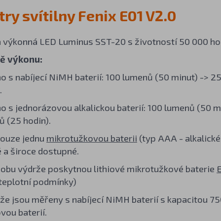
ry svítilny Fenix E01 V2.0
a výkonná LED Luminus SST-20 s životností 50 000 ho
ně výkonu:
 s nabíjecí NiMH baterií: 100 lumenů (50 minut) -> 25
.
 s jednorázovou alkalickou baterií: 100 lumenů (50 mi
 (25 hodin).
pouze jednu
mikrotužkovou baterii
(typ AAA - alkalické,
é a široce dostupné.
dobu výdrže poskytnou lithiové mikrotužkové baterie
E
teplotní podmínky)
že jsou měřeny s nabíjecí NiMH baterií s kapacitou 7
vou baterií.