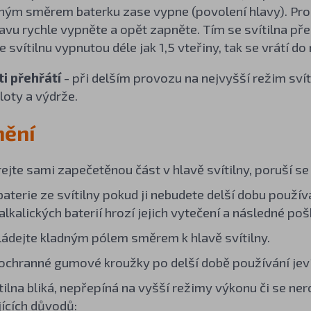
ným směrem baterku zase vypne (povolení hlavy). Pr
vu rychle vypněte a opět zapněte. Tím se svítilna př
 svítilnu vypnutou déle jak 1,5 vteřiny, tak se vrátí d
i přehřátí
- při delším provozu na nejvyšší režim sví
loty a výdrže.
nění
ejte sami zapečetěnou část v hlavě svítilny, poruší se
aterie ze svítilny pokud ji nebudete delší dobu používa
alkalických baterií hrozí jejich vytečení a následné poš
kládejte kladným pólem směrem k hlavě svítilny.
ochranné gumové kroužky po delší době používání jev
tilna bliká, nepřepíná na vyšší režimy výkonu či se ner
jících důvodů: