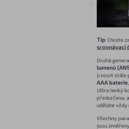
Tip
: Chcete z
srovnávací 
Druhá generac
lumenů (ANS
ji nosit stále
AAA baterie
Ultra tenký k
předurčena, a
uděláte vždy 
Všechny param
jsou změřeny