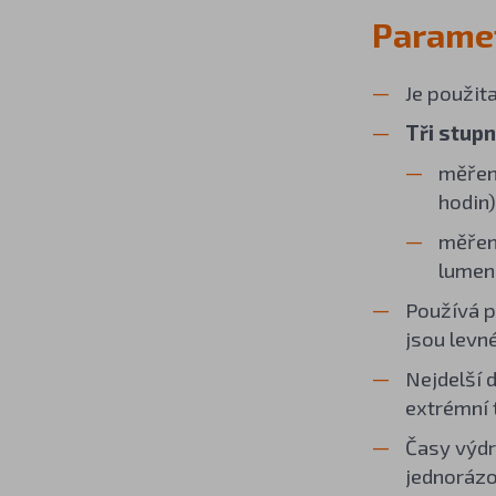
Paramet
Je použit
Tři stup
měřeno
hodin)
měřeno
lumenů
Používá 
jsou levn
Nejdelší 
extrémní 
Časy výdr
jednorázo