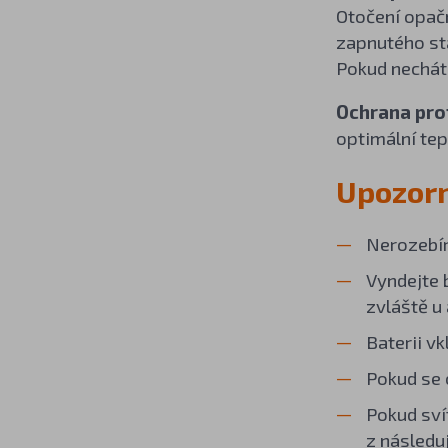
Otočení opač
zapnutého sta
Pokud necháte
Ochrana prot
optimální tep
Upozor
Nerozebír
Vyndejte b
zvláště u 
Baterii v
Pokud se 
Pokud sví
z následu