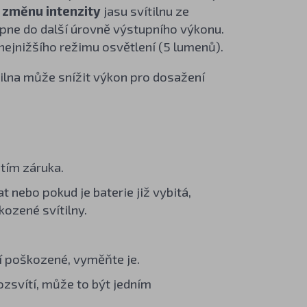
o
změnu intenzity
jasu svítilnu ze
epne do další úrovně výstupního výkonu.
o nejnižšího režimu osvětlení (5 lumenů).
tilna může snížit výkon pro dosažení
 tím záruka.
t nebo pokud je baterie již vybitá,
kozené svítilny.
í poškozené, vyměňte je.
ozsvítí, může to být jedním