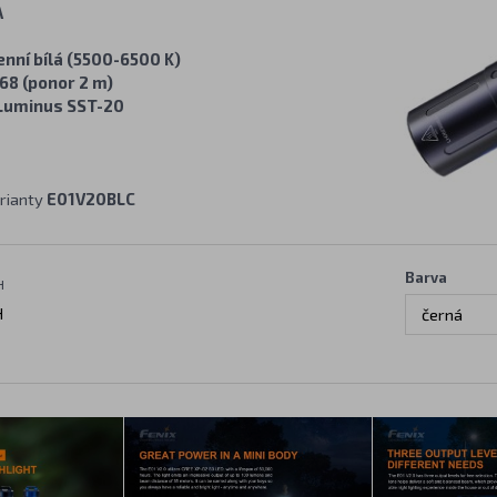
A
enní bílá (5500-6500 K)
68 (ponor 2 m)
Luminus SST-20
rianty
E01V20BLC
Barva
H
H
černá