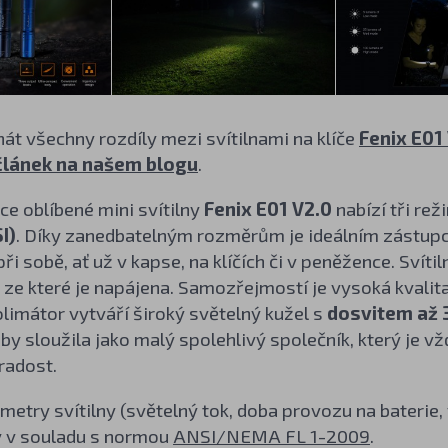
nát všechny rozdíly mezi svítilnami na klíče
Fenix E01
článek na našem blogu
.
e oblíbené mini svítilny
Fenix E01 V2.0
nabízí tři re
I)
. Díky zanedbatelným rozměrům je ideálním zástupc
 při sobě, ať už v kapse, na klíčích či v peněžence. Svít
, ze které je napájena. Samozřejmostí je vysoká kvali
olimátor vytváří široký světelný kužel s
dosvitem až 
by sloužila jako malý spolehlivý společník, který je v
radost.
etry svítilny (světelný tok, doba provozu na baterie
 v souladu s normou
ANSI/NEMA FL 1-2009
.