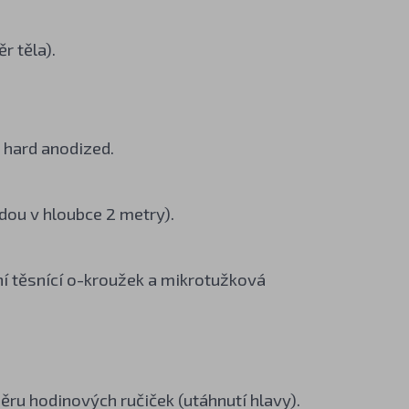
r těla).
I hard anodized.
ou v hloubce 2 metry).
ní těsnící o-kroužek a mikrotužková
měru hodinových ručiček (utáhnutí hlavy).