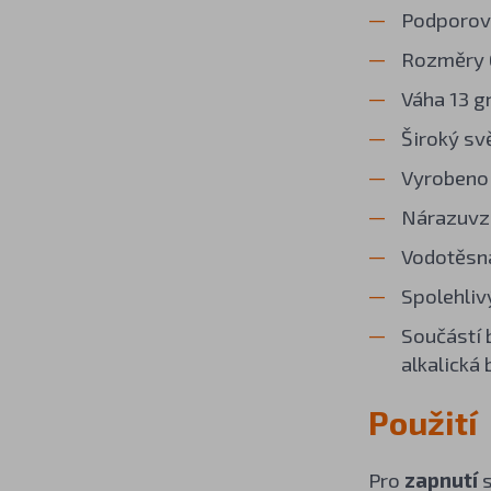
Podporova
Rozměry 6
Váha 13 g
Široký sv
Vyrobeno 
Nárazuvzd
Vodotěsná
Spolehliv
Součástí 
alkalická 
Použití
Pro
zapnutí
s