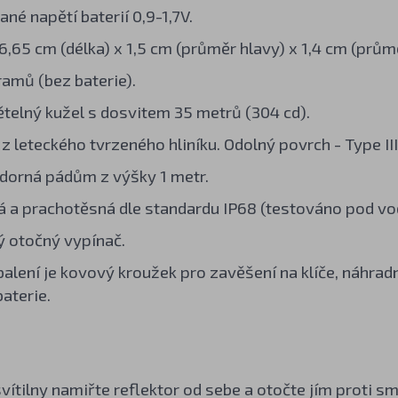
né napětí baterií 0,9-1,7V.
,65 cm (délka) x 1,5 cm (průměr hlavy) x 1,4 cm (průmě
ramů (bez baterie).
ětelný kužel s dosvitem 35 metrů (304 cd).
z leteckého tvrzeného hliníku. Odolný povrch - Type II
orná pádům z výšky 1 metr.
 a prachotěsná dle standardu IP68 (testováno pod vod
ý otočný vypínač.
balení je kovový kroužek pro zavěšení na klíče, náhrad
baterie.
vítilny namiřte reflektor od sebe a otočte jím proti s