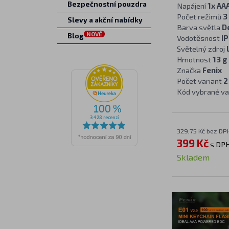
Bezpečnostní pouzdra
Napájení
1x AA
Počet režimů
3
Slevy a akční nabídky
Barva světla
D
NOVÉ
Blog
Vodotěsnost
IP
Světelný zdroj
Hmotnost
13 g
Značka
Fenix
Počet variant
2
Kód vybrané va
329,75 Kč bez DP
399 Kč
s DP
Skladem